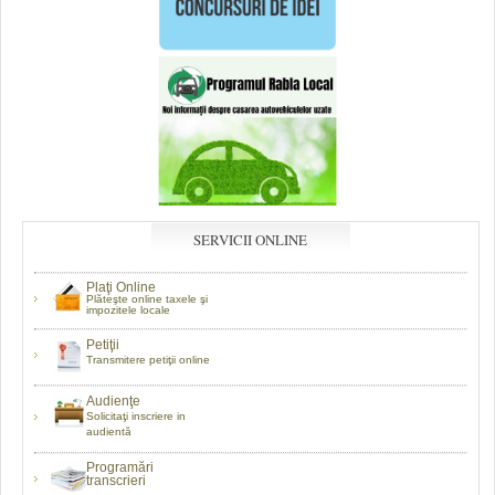
SERVICII ONLINE
Plaţi Online
Plăteşte online taxele şi
impozitele locale
Petiţii
Transmitere petiţii online
Audienţe
Solicitaţi inscriere in
audientă
Programări
transcrieri