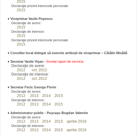
2015
Declaraţie privind interesele personale:
2015
♦
Viceprimar Vasile Popescu
Declaraţie de avere:
2015
Declaraţie de interese:
2015
Declaraţie privind interesele personale:
2015
♦ Consilier local delegat să exercite atribuţii de viceprimar – Cătălin Misăilă
♦
Secretar Vasile Vişan -
încetat raport de serviciu
Declaraţie de avere:
2012
oct. 2012
Declaraţie de interese:
2012
oct. 2012
♦
Secretar Fecic George Florin
Declaraţie de avere:
2012
2013
2014
2015
Declaraţie de interese:
2012
2013
2014
2015
♦
Administrator public - Puşcaşu Bogdan Valentin
Declaraţie de avere:
2012
2013
2014
2015
aprilie 2016
Declaraţie de interese:
2012
2013
2014
2015
aprilie 2016