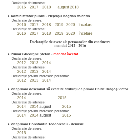
Declaraţie de interese:
2016
2017
2018
august 2018
♦
Administrator public - Puşcaşu Bogdan Valentin
Declaraţie de avere:
2016
2017
2018
2019
2020
încetare
Declaraţie de interese:
2016
2017
2018
2019
2020
încetare
Declarațiile de avere ale persoanelor din conducere
mandat 2012 - 2016
♦
Primar Gheorghe Ştefan
-
mandat încetat
Declaraţie de avere:
2012
2013
2014
Declaraţie de interese:
2012
2013
2014
Declaraţie privind interesele personale:
2012
2013
2014
♦
Viceprimar desemnat să exercite atribuţii de primar Chitic Dragoş Victor
Declaraţie de avere:
2014
2015
Declaraţie de interese:
2014
2014
august
2015
Declaraţie privind interesele personale:
2014
2014
august
2015
♦
Viceprimar Constantin Teodorescu - demisie
Declaraţie de avere:
2015
Declaraţie de interese: