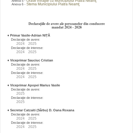
Orase infraţite cu Municipiului Piatra Neamţ
Anexa 5 -
Stema Municipiului Piatra Neamţ
Anexa 6 -
Declarațiile de avere ale persoanelor din conducere
mandat 2024 - 2028
♦
Primar Vasile-Adrian NIȚĂ
Declaraţie de avere:
2024
2025
Declaraţie de interese:
2024
2025
♦
Viceprimar Sauciuc Cristian
Declaraţie de avere:
2024
2025
Declaraţie de interese:
2024
2025
♦
Viceprimar Apopei Marius Vasile
Declaraţie de avere:
2025
Declaraţie de interese:
2025
♦
Secretar Catzaiti (Sârbu) D. Oana Roxana
Declaraţie de avere:
2024
2025
Declaraţie de interese:
2024
2025