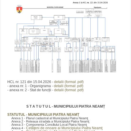
HCL nr. 121 din 15.04.2026 -
detalii (format .pdf)
- anexa nr. 1 - Organigrama -
detalii (format .pdf)
- anexa nr. 2 - Stat de funcții -
detalii (format .pdf)
S T A T U T U L - MUNICIPIULUI PIATRA NEAMȚ
STATUTUL - MUNICIPIULUI PIATRA NEAMȚ
Anexa 1 - Planul cadastral al Municipiului Piatra Neamţ
Anexa 2 - Reteaua stradala a Municipiului Piatra Neamţ
Anexa 3 - Componenta Consiliului Local Piatra Neamţ
Cetăţeni de onoare ai Municipiului Piatra Neamţ
Anexa 4 -