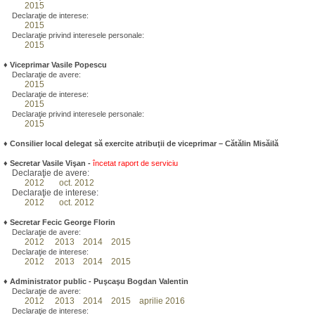
2015
Declaraţie de interese:
2015
Declaraţie privind interesele personale:
2015
♦
Viceprimar Vasile Popescu
Declaraţie de avere:
2015
Declaraţie de interese:
2015
Declaraţie privind interesele personale:
2015
♦ Consilier local delegat să exercite atribuţii de viceprimar – Cătălin Misăilă
♦
Secretar Vasile Vişan -
încetat raport de serviciu
Declaraţie de avere:
2012
oct. 2012
Declaraţie de interese:
2012
oct. 2012
♦
Secretar Fecic George Florin
Declaraţie de avere:
2012
2013
2014
2015
Declaraţie de interese:
2012
2013
2014
2015
♦
Administrator public - Puşcaşu Bogdan Valentin
Declaraţie de avere:
2012
2013
2014
2015
aprilie 2016
Declaraţie de interese: