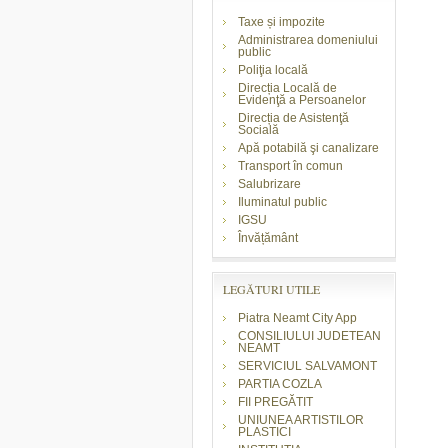
Taxe și impozite
Administrarea domeniului
public
Poliţia locală
Direcția Locală de
Evidenţă a Persoanelor
Direcția de Asistenţă
Socială
Apă potabilă şi canalizare
Transport în comun
Salubrizare
Iluminatul public
IGSU
Învățământ
LEGĂTURI UTILE
Piatra Neamt City App
CONSILIULUI JUDETEAN
NEAMT
SERVICIUL SALVAMONT
PARTIA COZLA
FII PREGĂTIT
UNIUNEA ARTISTILOR
PLASTICI