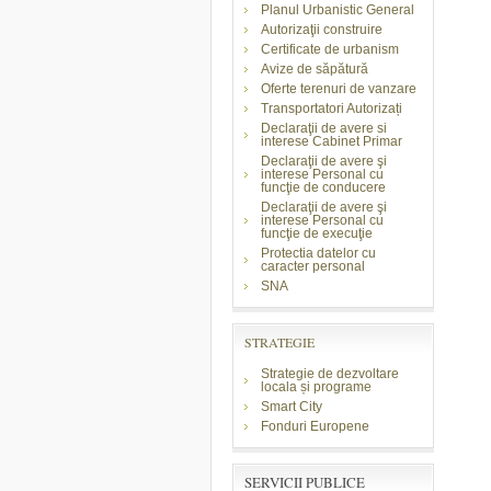
Planul Urbanistic General
Autorizaţii construire
Certificate de urbanism
Avize de săpătură
Oferte terenuri de vanzare
Transportatori Autorizați
Declaraţii de avere si
interese Cabinet Primar
Declaraţii de avere şi
interese Personal cu
funcţie de conducere
Declaraţii de avere şi
interese Personal cu
funcţie de execuţie
Protectia datelor cu
caracter personal
SNA
STRATEGIE
Strategie de dezvoltare
locala și programe
Smart City
Fonduri Europene
SERVICII PUBLICE