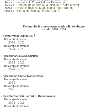
Anexa 3 - Componenta Consiliului Local Piatra Neamţ
Cetăţeni de onoare ai Municipiului Piatra Neamţ
Anexa 4 -
Orase infraţite cu Municipiului Piatra Neamţ
Anexa 5 -
Stema Municipiului Piatra Neamţ
Anexa 6 -
Declarațiile de avere ale persoanelor din conducere
mandat 2024 - 2028
♦
Primar Vasile-Adrian NIȚĂ
Declaraţie de avere:
2024
2025
Declaraţie de interese:
2024
2025
♦
Viceprimar Sauciuc Cristian
Declaraţie de avere:
2024
2025
Declaraţie de interese:
2024
2025
♦
Viceprimar Apopei Marius Vasile
Declaraţie de avere:
2025
Declaraţie de interese:
2025
♦
Secretar Catzaiti (Sârbu) D. Oana Roxana
Declaraţie de avere:
2024
2025
Declaraţie de interese: