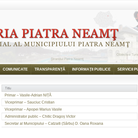
COMUNICATE
TRANSPARENȚĂ
INFORMAŢII PUBLICE
SERVICII P
Titlu
Primar – Vasile-Adrian NIȚĂ
Viceprimar – Sauciuc Cristian
Viceprimar – Apopei Marius Vasile
Administrator public – Chitic Dragoș Victor
Secretar al Municipiului – Catzaiti (Sârbu) D. Oana Roxana