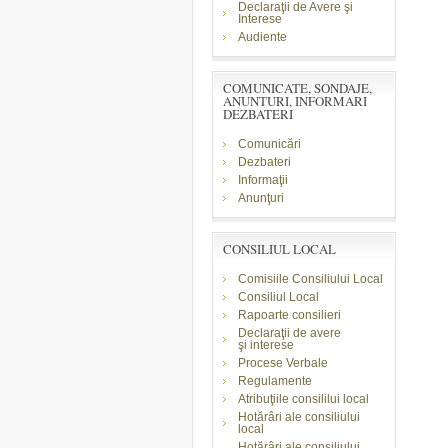
Declaraţii de Avere şi
Interese
Audiente
COMUNICATE, SONDAJE,
ANUNTURI, INFORMARI
DEZBATERI
Comunicări
Dezbateri
Informaţii
Anunţuri
CONSILIUL LOCAL
Comisiile Consiliului Local
Consiliul Local
Rapoarte consilieri
Declaraţii de avere
şi
interese
Procese Verbale
Regulamente
Atribuţiile consililui local
Hotărâri ale consiliului
local
Hotărâri ale consiliului