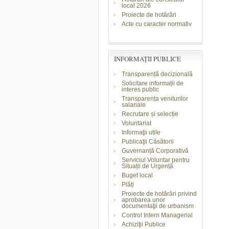
local 2026
Proiecte de hotărâri
Acte cu caracter normativ
INFORMAŢII PUBLICE
Transparență decizională
Solicitare informații de
interes public
Transparența veniturilor
salariale
Recrutare și selecție
Voluntariat
Informaţii utile
Publicaţii Căsătorii
Guvernanță Corporativă
Serviciul Voluntar pentru
Situații de Urgență
Buget local
Plăți
Proiecte de hotărâri privind
aprobarea unor
documentaţii de urbanism
Control Intern Managerial
Achiziţii Publice