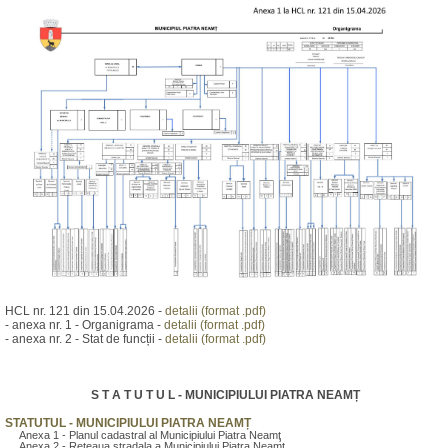
HCL nr. 121 din 15.04.2026 -
detalii (format .pdf)
- anexa nr. 1 - Organigrama -
detalii (format .pdf)
- anexa nr. 2 - Stat de funcții -
detalii (format .pdf)
S T A T U T U L - MUNICIPIULUI PIATRA NEAMȚ
STATUTUL - MUNICIPIULUI PIATRA NEAMȚ
Anexa 1 - Planul cadastral al Municipiului Piatra Neamţ
Anexa 2 - Reteaua stradala a Municipiului Piatra Neamţ