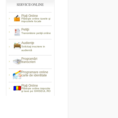
SERVICII ONLINE
Plaţi Online
Plăteşte online taxele şi
impozitele locale
Petiţii
Transmitere petiţii online
Audienţe
Solicitaţi inscriere in
audientă
Programări
transcrieri
Programare online
carte de identitate
Plaţi Online
Plătește online impozite
şi taxe pe GHISEUL.RO