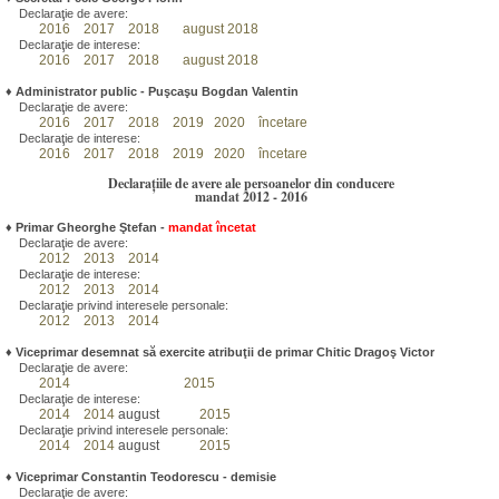
Declaraţie de avere:
2016
2017
2018
august 2018
Declaraţie de interese:
2016
2017
2018
august 2018
♦
Administrator public - Puşcaşu Bogdan Valentin
Declaraţie de avere:
2016
2017
2018
2019
2020
încetare
Declaraţie de interese:
2016
2017
2018
2019
2020
încetare
Declarațiile de avere ale persoanelor din conducere
mandat 2012 - 2016
♦
Primar Gheorghe Ştefan
-
mandat încetat
Declaraţie de avere:
2012
2013
2014
Declaraţie de interese:
2012
2013
2014
Declaraţie privind interesele personale:
2012
2013
2014
♦
Viceprimar desemnat să exercite atribuţii de primar Chitic Dragoş Victor
Declaraţie de avere:
2014
2015
Declaraţie de interese:
2014
2014
august
2015
Declaraţie privind interesele personale:
2014
2014
august
2015
♦
Viceprimar Constantin Teodorescu - demisie
Declaraţie de avere: