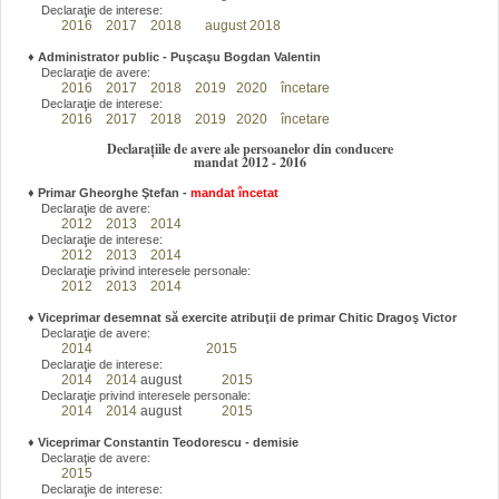
Declaraţie de interese:
2016
2017
2018
august 2018
♦
Administrator public - Puşcaşu Bogdan Valentin
Declaraţie de avere:
2016
2017
2018
2019
2020
încetare
Declaraţie de interese:
2016
2017
2018
2019
2020
încetare
Declarațiile de avere ale persoanelor din conducere
mandat 2012 - 2016
♦
Primar Gheorghe Ştefan
-
mandat încetat
Declaraţie de avere:
2012
2013
2014
Declaraţie de interese:
2012
2013
2014
Declaraţie privind interesele personale:
2012
2013
2014
♦
Viceprimar desemnat să exercite atribuţii de primar Chitic Dragoş Victor
Declaraţie de avere:
2014
2015
Declaraţie de interese:
2014
2014
august
2015
Declaraţie privind interesele personale:
2014
2014
august
2015
♦
Viceprimar Constantin Teodorescu - demisie
Declaraţie de avere:
2015
Declaraţie de interese: