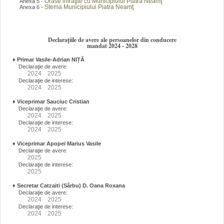
Orase infraţite cu Municipiului Piatra Neamţ
Anexa 5 -
Stema Municipiului Piatra Neamţ
Anexa 6 -
Declarațiile de avere ale persoanelor din conducere
mandat 2024 - 2028
♦
Primar Vasile-Adrian NIȚĂ
Declaraţie de avere:
2024
2025
Declaraţie de interese:
2024
2025
♦
Viceprimar Sauciuc Cristian
Declaraţie de avere:
2024
2025
Declaraţie de interese:
2024
2025
♦
Viceprimar Apopei Marius Vasile
Declaraţie de avere:
2025
Declaraţie de interese:
2025
♦
Secretar Catzaiti (Sârbu) D. Oana Roxana
Declaraţie de avere:
2024
2025
Declaraţie de interese:
2024
2025