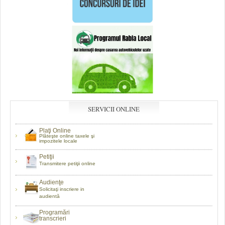
SERVICII ONLINE
Plaţi Online
Plăteşte online taxele şi
impozitele locale
Petiţii
Transmitere petiţii online
Audienţe
Solicitaţi inscriere in
audientă
Programări
transcrieri