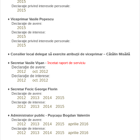
2015
Declaraţie privind interesele personale:
2015
♦
Viceprimar Vasile Popescu
Declaraţie de avere:
2015
Declaraţie de interese:
2015
Declaraţie privind interesele personale:
2015
♦ Consilier local delegat să exercite atribuţii de viceprimar – Cătălin Misăilă
♦
Secretar Vasile Vişan -
încetat raport de serviciu
Declaraţie de avere:
2012
oct. 2012
Declaraţie de interese:
2012
oct. 2012
♦
Secretar Fecic George Florin
Declaraţie de avere:
2012
2013
2014
2015
Declaraţie de interese:
2012
2013
2014
2015
♦
Administrator public - Puşcaşu Bogdan Valentin
Declaraţie de avere:
2012
2013
2014
2015
aprilie 2016
Declaraţie de interese:
2012
2013
2014
2015
aprilie 2016