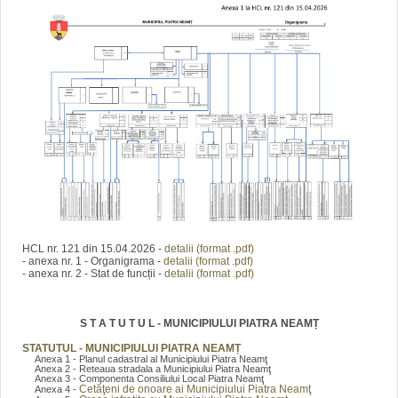
HCL nr. 121 din 15.04.2026 -
detalii (format .pdf)
- anexa nr. 1 - Organigrama -
detalii (format .pdf)
- anexa nr. 2 - Stat de funcții -
detalii (format .pdf)
S T A T U T U L - MUNICIPIULUI PIATRA NEAMȚ
STATUTUL - MUNICIPIULUI PIATRA NEAMȚ
Anexa 1 - Planul cadastral al Municipiului Piatra Neamţ
Anexa 2 - Reteaua stradala a Municipiului Piatra Neamţ
Anexa 3 - Componenta Consiliului Local Piatra Neamţ
Cetăţeni de onoare ai Municipiului Piatra Neamţ
Anexa 4 -