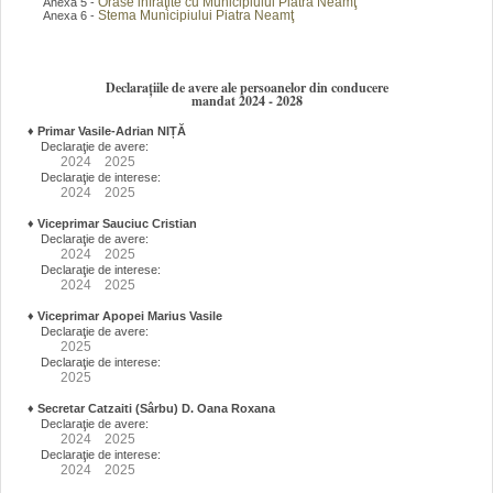
Orase infraţite cu Municipiului Piatra Neamţ
Anexa 5 -
Stema Municipiului Piatra Neamţ
Anexa 6 -
Declarațiile de avere ale persoanelor din conducere
mandat 2024 - 2028
♦
Primar Vasile-Adrian NIȚĂ
Declaraţie de avere:
2024
2025
Declaraţie de interese:
2024
2025
♦
Viceprimar Sauciuc Cristian
Declaraţie de avere:
2024
2025
Declaraţie de interese:
2024
2025
♦
Viceprimar Apopei Marius Vasile
Declaraţie de avere:
2025
Declaraţie de interese:
2025
♦
Secretar Catzaiti (Sârbu) D. Oana Roxana
Declaraţie de avere:
2024
2025
Declaraţie de interese:
2024
2025