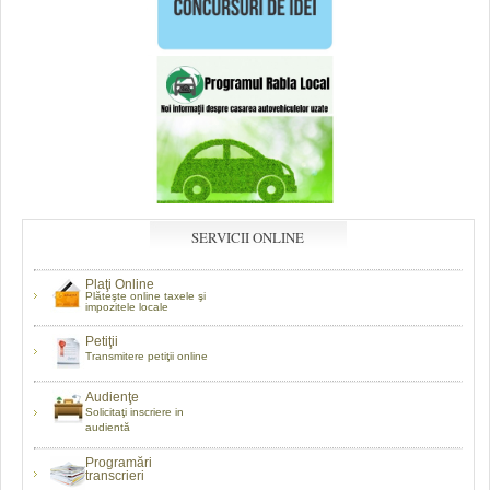
SERVICII ONLINE
Plaţi Online
Plăteşte online taxele şi
impozitele locale
Petiţii
Transmitere petiţii online
Audienţe
Solicitaţi inscriere in
audientă
Programări
transcrieri