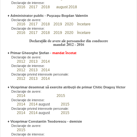
Declaraţie de interese:
2016
2017
2018
august 2018
♦
Administrator public - Puşcaşu Bogdan Valentin
Declaraţie de avere:
2016
2017
2018
2019
2020
încetare
Declaraţie de interese:
2016
2017
2018
2019
2020
încetare
Declarațiile de avere ale persoanelor din conducere
mandat 2012 - 2016
♦
Primar Gheorghe Ştefan
-
mandat încetat
Declaraţie de avere:
2012
2013
2014
Declaraţie de interese:
2012
2013
2014
Declaraţie privind interesele personale:
2012
2013
2014
♦
Viceprimar desemnat să exercite atribuţii de primar Chitic Dragoş Victor
Declaraţie de avere:
2014
2015
Declaraţie de interese:
2014
2014
august
2015
Declaraţie privind interesele personale:
2014
2014
august
2015
♦
Viceprimar Constantin Teodorescu - demisie
Declaraţie de avere:
2015
Declaraţie de interese: