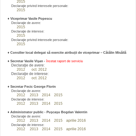
2015
Declaraţie privind interesele personale:
2015
♦
Viceprimar Vasile Popescu
Declaraţie de avere:
2015
Declaraţie de interese:
2015
Declaraţie privind interesele personale:
2015
♦ Consilier local delegat să exercite atribuţii de viceprimar – Cătălin Misăilă
♦
Secretar Vasile Vişan -
încetat raport de serviciu
Declaraţie de avere:
2012
oct. 2012
Declaraţie de interese:
2012
oct. 2012
♦
Secretar Fecic George Florin
Declaraţie de avere:
2012
2013
2014
2015
Declaraţie de interese:
2012
2013
2014
2015
♦
Administrator public - Puşcaşu Bogdan Valentin
Declaraţie de avere:
2012
2013
2014
2015
aprilie 2016
Declaraţie de interese:
2012
2013
2014
2015
aprilie 2016