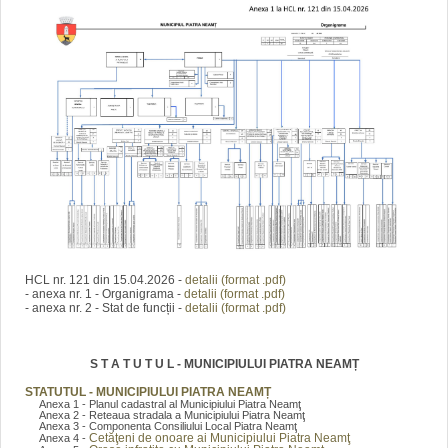
HCL nr. 121 din 15.04.2026 -
detalii (format .pdf)
- anexa nr. 1 - Organigrama -
detalii (format .pdf)
- anexa nr. 2 - Stat de funcții -
detalii (format .pdf)
S T A T U T U L - MUNICIPIULUI PIATRA NEAMȚ
STATUTUL - MUNICIPIULUI PIATRA NEAMȚ
Anexa 1 - Planul cadastral al Municipiului Piatra Neamţ
Anexa 2 - Reteaua stradala a Municipiului Piatra Neamţ
Anexa 3 - Componenta Consiliului Local Piatra Neamţ
Cetăţeni de onoare ai Municipiului Piatra Neamţ
Anexa 4 -