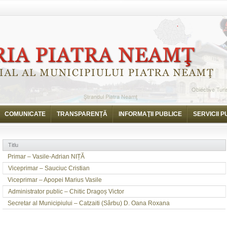
COMUNICATE
TRANSPARENȚĂ
INFORMAŢII PUBLICE
SERVICII P
Titlu
Primar – Vasile-Adrian NIȚĂ
Viceprimar – Sauciuc Cristian
Viceprimar – Apopei Marius Vasile
Administrator public – Chitic Dragoș Victor
Secretar al Municipiului – Catzaiti (Sârbu) D. Oana Roxana