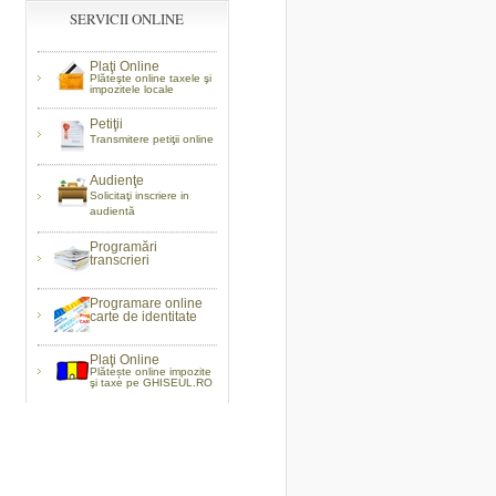
SERVICII ONLINE
Plaţi Online
Plăteşte online taxele şi
impozitele locale
Petiţii
Transmitere petiţii online
Audienţe
Solicitaţi inscriere in
audientă
Programări
transcrieri
Programare online
carte de identitate
Plaţi Online
Plătește online impozite
şi taxe pe GHISEUL.RO