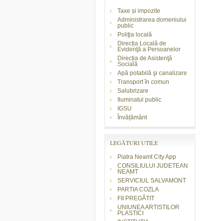
Taxe și impozite
Administrarea domeniului
public
Poliţia locală
Direcția Locală de
Evidenţă a Persoanelor
Direcția de Asistenţă
Socială
Apă potabilă şi canalizare
Transport în comun
Salubrizare
Iluminatul public
IGSU
Învățământ
LEGĂTURI UTILE
Piatra Neamt City App
CONSILIULUI JUDETEAN
NEAMT
SERVICIUL SALVAMONT
PARTIA COZLA
FII PREGĂTIT
UNIUNEA ARTISTILOR
PLASTICI