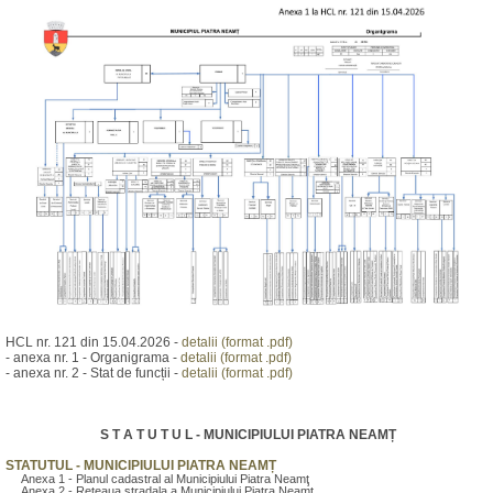
HCL nr. 121 din 15.04.2026 -
detalii (format .pdf)
- anexa nr. 1 - Organigrama -
detalii (format .pdf)
- anexa nr. 2 - Stat de funcții -
detalii (format .pdf)
S T A T U T U L - MUNICIPIULUI PIATRA NEAMȚ
STATUTUL - MUNICIPIULUI PIATRA NEAMȚ
Anexa 1 - Planul cadastral al Municipiului Piatra Neamţ
Anexa 2 - Reteaua stradala a Municipiului Piatra Neamţ