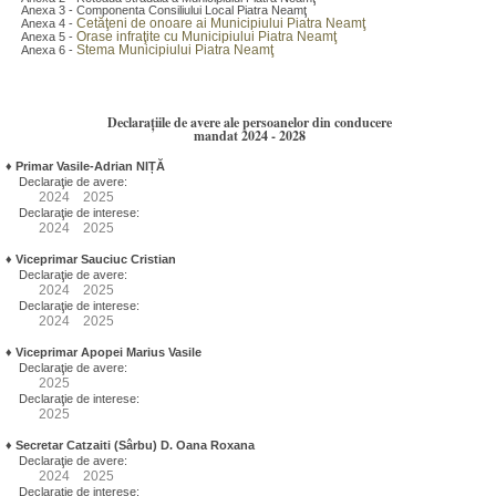
Anexa 3 - Componenta Consiliului Local Piatra Neamţ
Cetăţeni de onoare ai Municipiului Piatra Neamţ
Anexa 4 -
Orase infraţite cu Municipiului Piatra Neamţ
Anexa 5 -
Stema Municipiului Piatra Neamţ
Anexa 6 -
Declarațiile de avere ale persoanelor din conducere
mandat 2024 - 2028
♦
Primar Vasile-Adrian NIȚĂ
Declaraţie de avere:
2024
2025
Declaraţie de interese:
2024
2025
♦
Viceprimar Sauciuc Cristian
Declaraţie de avere:
2024
2025
Declaraţie de interese:
2024
2025
♦
Viceprimar Apopei Marius Vasile
Declaraţie de avere:
2025
Declaraţie de interese:
2025
♦
Secretar Catzaiti (Sârbu) D. Oana Roxana
Declaraţie de avere:
2024
2025
Declaraţie de interese: