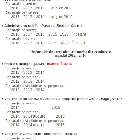
Declaraţie de avere:
2016
2017
2018
august 2018
Declaraţie de interese:
2016
2017
2018
august 2018
♦
Administrator public - Puşcaşu Bogdan Valentin
Declaraţie de avere:
2016
2017
2018
2019
2020
încetare
Declaraţie de interese:
2016
2017
2018
2019
2020
încetare
Declarațiile de avere ale persoanelor din conducere
mandat 2012 - 2016
♦
Primar Gheorghe Ştefan
-
mandat încetat
Declaraţie de avere:
2012
2013
2014
Declaraţie de interese:
2012
2013
2014
Declaraţie privind interesele personale:
2012
2013
2014
♦
Viceprimar desemnat să exercite atribuţii de primar Chitic Dragoş Victor
Declaraţie de avere:
2014
2015
Declaraţie de interese:
2014
2014
august
2015
Declaraţie privind interesele personale:
2014
2014
august
2015
♦
Viceprimar Constantin Teodorescu - demisie
Declaraţie de avere: