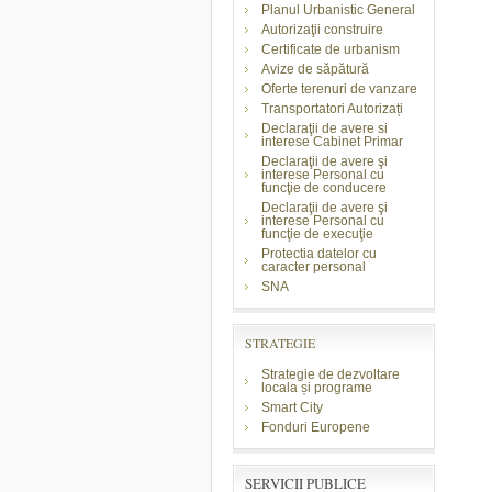
Planul Urbanistic General
Autorizaţii construire
Certificate de urbanism
Avize de săpătură
Oferte terenuri de vanzare
Transportatori Autorizați
Declaraţii de avere si
interese Cabinet Primar
Declaraţii de avere şi
interese Personal cu
funcţie de conducere
Declaraţii de avere şi
interese Personal cu
funcţie de execuţie
Protectia datelor cu
caracter personal
SNA
STRATEGIE
Strategie de dezvoltare
locala și programe
Smart City
Fonduri Europene
SERVICII PUBLICE