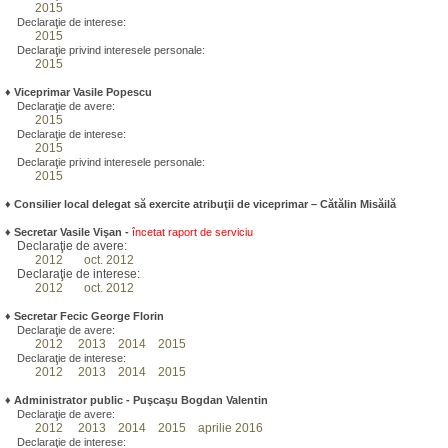
2015
Declaraţie de interese:
2015
Declaraţie privind interesele personale:
2015
♦
Viceprimar Vasile Popescu
Declaraţie de avere:
2015
Declaraţie de interese:
2015
Declaraţie privind interesele personale:
2015
♦ Consilier local delegat să exercite atribuţii de viceprimar – Cătălin Misăilă
♦
Secretar Vasile Vişan -
încetat raport de serviciu
Declaraţie de avere:
2012
oct. 2012
Declaraţie de interese:
2012
oct. 2012
♦
Secretar Fecic George Florin
Declaraţie de avere:
2012
2013
2014
2015
Declaraţie de interese:
2012
2013
2014
2015
♦
Administrator public - Puşcaşu Bogdan Valentin
Declaraţie de avere:
2012
2013
2014
2015
aprilie 2016
Declaraţie de interese: