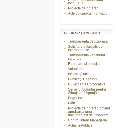
local 2026
Proiecte de hotărâri
Acte cu caracter normativ
INFORMAŢII PUBLICE
Transparență decizională
Solicitare informații de
interes public
Transparența veniturilor
salariale
Recrutare și selecție
Voluntariat
Informaţii utile
Publicaţii Căsătorii
Guvernanță Corporativă
Serviciul Voluntar pentru
Situații de Urgență
Buget local
Plăți
Proiecte de hotărâri privind
aprobarea unor
documentaţii de urbanism
Control Intern Managerial
Achiziţii Publice