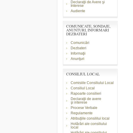
Declaraţii de Avere şi
Interese
Audiente
COMUNICATE, SONDAJE,
ANUNTURI, INFORMARI
DEZBATERI
Comunicări
Dezbateri
Informaţii
Anunţuri
CONSILIUL LOCAL
Comisiile Consiliului Local
Consiliul Local
Rapoarte consilieri
Declaraţii de avere
şi
interese
Procese Verbale
Regulamente
Atribuţiile consililui local
Hotărâri ale consiliului
local
Hotărâri ale consiliului