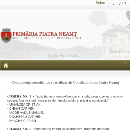
Select Language
▼
☰
Componența comisiilor de specialitate ale Consiliului Local Piatra Neamț
COMISIA NR. 1
- "activități economico-financiare, studii, prognoze economico-
sociale, finanțe și administrarea domeniului public și privat al municipiului"
- MIHALCEA CRISTIAN
- CHIHAI CARMEN
- IACOB VASILE MANUEL
- DOLHESCU CARMEN
- ENACHE CIPRIAN
COMISIA NR. 2
- "amenajarea teritoriului și urbanism, protecția mediului"