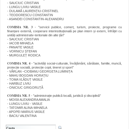
- SAUCIUC CRISTIAN
- LUNGU LIVIU-VASILE
- DULAMĂ LAURENȚIU-CRISTINEL
- TEODORESCU CONSTANTIN
- ASANDEI CONSTANTIN-ALEXANDRU
COMISIA NR. 3
- "servicii publice, comerț, turism, proiecte, programe cu
finanțare externă, cooperare interinstituțională pe plan intern și extern, înfrățiri cu
unități administrativ-teritoriale din alte țări"
- SAUCIUC CRISTIAN
- IACOB MIHAELA
- PANAITE VASILE
- VORNICU ȘTEFAN
- MURGULEȚ RODICA
COMISIA NR. 4
- "activități social-culturale, învățământ, sănătate, familie, muncă,
protecție socială, protecție copii, tineret și sport"
- VÂRLAN –CIOBANU GEORGETA LUMINIȚA
- MAHU BOGDAN HORAȚIU
- TOMA VLĂDUȚ VASILE
- HARBUZ LIVIU
-
ONICIUC GRIGORUȚĂ
COMISIA NR. 5
- "administrație publică locală, juridică și disciplină"
- MOISII ALEXANDRA AMALIA
- LUNGU LIVIU - VASILE
- TATOMIR ALINA-MIHAELA
- APOPEI MARIUS VASILE
- BACIU VALENTINA