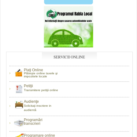
SERVICII ONLINE
Plaţi Online
Plăteşte online taxele şi
impozitele locale
Petiţii
Transmitere petiţii online
Audienţe
Solicitaţi inscriere in
audientă
Programări
transcrieri
Programare online