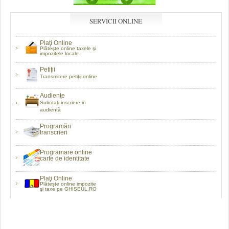
SERVICII ONLINE
Plaţi Online
Plăteşte online taxele şi
impozitele locale
Petiţii
Transmitere petiţii online
Audienţe
Solicitaţi inscriere in
audientă
Programări
transcrieri
Programare online
carte de identitate
Plaţi Online
Plătește online impozite
şi taxe pe GHISEUL.RO