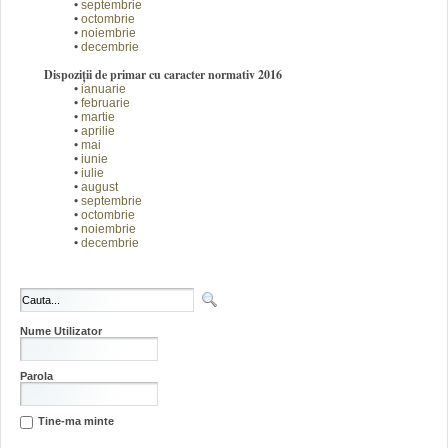
•
septembrie
•
octombrie
•
noiembrie
•
decembrie
Dispoziții de primar cu caracter normativ 2016
•
ianuarie
•
februarie
•
martie
•
aprilie
•
mai
•
iunie
•
iulie
•
august
•
septembrie
•
octombrie
•
noiembrie
•
decembrie
Nume Utilizator
Parola
Tine-ma minte