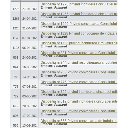
Dispozitia nr.1278 privind închiderea circulatiei rutiere 
Emitent:
Primarul
1278
27-04-2023
Dispozitia nr.1265 privind închiderea circulatiei rutiere p
Emitent:
Primarul
1265
24-04-2023
Dispozitia nr.1220 Privind convocarea Consiliului Local 
Emitent:
Primarul
1220
21-04-2023
Dispozitia nr.1128 Privind convocarea de îndata a Consil
Emitent:
Primarul
1128
07-04-2023
Dispozitia nr.1123 privind închiderea circulatiei rutiere p
Emitent:
Primarul
1123
06-04-2023
Dispozitia nr.881 Privind convocarea Consiliului Local a
Emitent:
Primarul
881
24-03-2023
Dispozitia nr.844 privind restrictionarea circulatiei ruti
Emitent:
Primarul
844
16-03-2023
Dispozitia nr.786 Privind convocarea Consiliului Local a
Emitent:
Primarul
786
13-03-2023
Dispozitia nr.776 Privind convocarea Consiliului Local a
Emitent:
Primarul
776
07-03-2023
Dispozitia nr.722 privind închiderea circulatiei rutiere 
Emitent:
Primarul
722
03-03-2023
Dispozitia nr.612 privind închiderea circulatiei rutiere pe
Emitent:
Primarul
612
20-02-2023
Dispozitia nr.608 Privind convocarea Consiliului Local a
Emitent:
Primarul
608
17-02-2023
Dispozitia nr.555 Privind convocarea de îndata a Consili
Emitent:
Primarul
555
13-02-2023