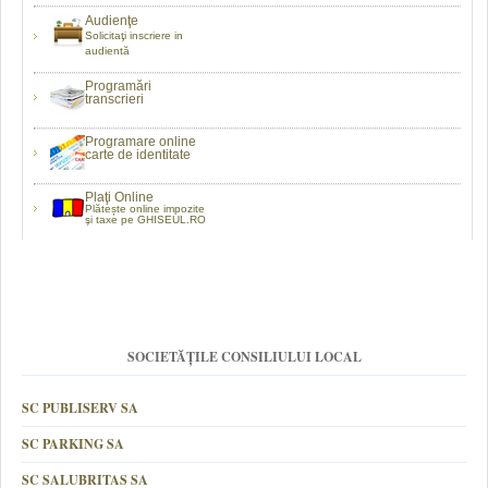
Audienţe
Solicitaţi inscriere in
audientă
Programări
transcrieri
Programare online
carte de identitate
Plaţi Online
Plătește online impozite
şi taxe pe GHISEUL.RO
SOCIETĂȚILE CONSILIULUI LOCAL
SC PUBLISERV SA
SC PARKING SA
SC SALUBRITAS SA