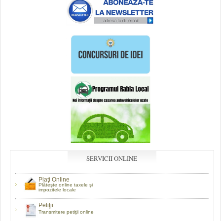
SERVICII ONLINE
Plaţi Online
Plăteşte online taxele şi
impozitele locale
Petiţii
Transmitere petiţii online