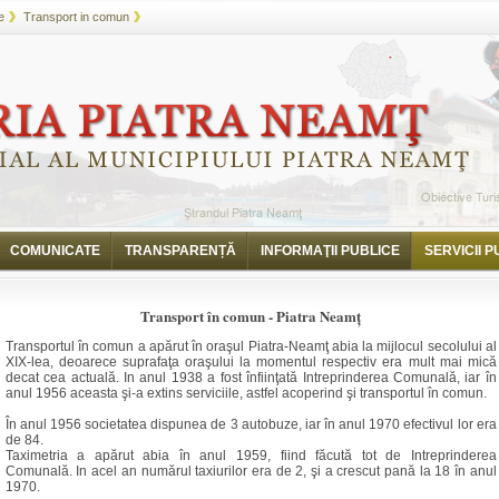
e
Transport in comun
COMUNICATE
TRANSPARENȚĂ
INFORMAŢII PUBLICE
SERVICII P
Transport în comun - Piatra Neamţ
Transportul în comun a apărut
î
n oraşul Piatra-Neamţ abia la mijlocul secolului al
XIX-lea, deoarece suprafaţa oraşului la momentul respectiv era mult mai mică
decat cea actuală. In anul 1938 a fost
î
nfiinţată Intreprinderea Comunală, iar în
anul 1956 aceasta şi-a extins serviciile, astfel acoperind şi transportul în comun.
În anul 1956 societatea dispunea de 3 autobuze, iar în anul 1970 efectivul lor era
de 84.
Taximetria a apărut abia în anul 1959, fiind făcută tot de Intreprinderea
Comunală. In acel an numărul taxiurilor era de 2, şi a crescut pană la 18 în anul
1970.