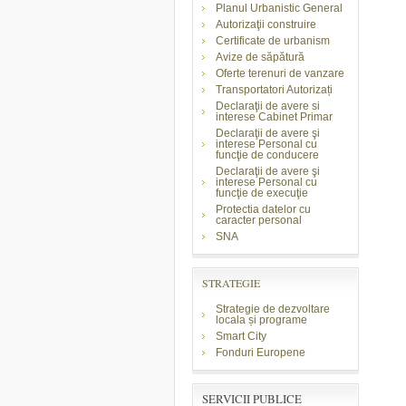
Planul Urbanistic General
Autorizaţii construire
Certificate de urbanism
Avize de săpătură
Oferte terenuri de vanzare
Transportatori Autorizați
Declaraţii de avere si
interese Cabinet Primar
Declaraţii de avere şi
interese Personal cu
funcţie de conducere
Declaraţii de avere şi
interese Personal cu
funcţie de execuţie
Protectia datelor cu
caracter personal
SNA
STRATEGIE
Strategie de dezvoltare
locala și programe
Smart City
Fonduri Europene
SERVICII PUBLICE