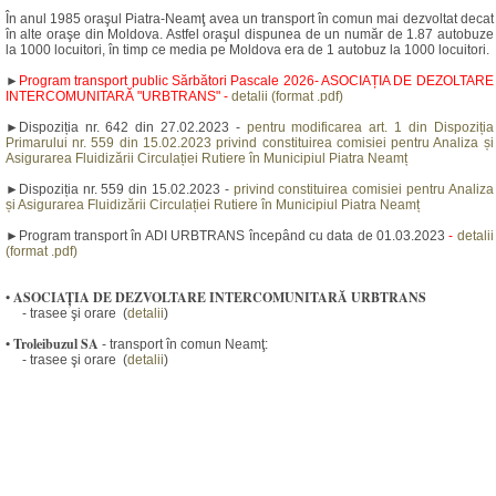
În anul 1985 oraşul Piatra-Neamţ avea un transport în comun mai dezvoltat decat
în alte oraşe din Moldova. Astfel oraşul dispunea de un număr de 1.87 autobuze
la 1000 locuitori, în timp ce media pe Moldova era de 1 autobuz la 1000 locuitori.
►
Program transport public Sărbători Pascale 2026- ASOCIAȚIA DE DEZOLTARE
INTERCOMUNITARĂ "URBTRANS" -
detalii (format .pdf)
►Dispoziția nr. 642 din 27.02.2023 -
pentru modificarea art. 1 din Dispoziția
Primarului nr. 559 din 15.02.2023 privind constituirea comisiei pentru Analiza și
Asigurarea Fluidizării Circulației Rutiere în Municipiul Piatra Neamț
►Dispoziția nr. 559 din 15.02.2023 -
privind constituirea comisiei pentru Analiza
și Asigurarea Fluidizării Circulației Rutiere în Municipiul Piatra Neamț
►Program transport în ADI URBTRANS începând cu data de 01.03.2023
-
detalii
(format .pdf)
•
ASOCIAȚIA DE DEZVOLTARE INTERCOMUNITARĂ URBTRANS
- trasee şi orare (
detalii
)
•
Troleibuzul SA
- transport în comun Neamţ:
- trasee şi orare (
detalii
)