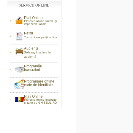
SERVICII ONLINE
Plaţi Online
Plăteşte online taxele şi
impozitele locale
Petiţii
Transmitere petiţii online
Audienţe
Solicitaţi inscriere in
audientă
Programări
transcrieri
Programare online
carte de identitate
Plaţi Online
Plătește online impozite
şi taxe pe GHISEUL.RO