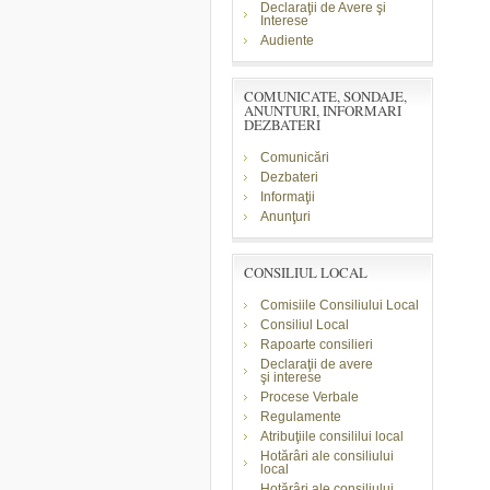
Declaraţii de Avere şi
Interese
Audiente
COMUNICATE, SONDAJE,
ANUNTURI, INFORMARI
DEZBATERI
Comunicări
Dezbateri
Informaţii
Anunţuri
CONSILIUL LOCAL
Comisiile Consiliului Local
Consiliul Local
Rapoarte consilieri
Declaraţii de avere
şi
interese
Procese Verbale
Regulamente
Atribuţiile consililui local
Hotărâri ale consiliului
local
Hotărâri ale consiliului