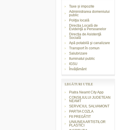
Taxe și impozite
Administrarea domeniului
public
Poliţia locală
Direcția Locală de
Evidenţă a Persoanelor
Direcția de Asistenţă
Socială
Apă potabilă şi canalizare
Transport în comun
Salubrizare
Iluminatul public
IGSU
Învățământ
LEGĂTURI UTILE
Piatra Neamt City App
CONSILIULUI JUDETEAN
NEAMT
SERVICIUL SALVAMONT
PARTIA COZLA
FII PREGĂTIT
UNIUNEA ARTISTILOR
PLASTICI