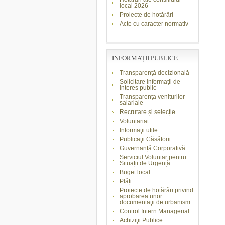
local 2026
Proiecte de hotărâri
Acte cu caracter normativ
INFORMAŢII PUBLICE
Transparență decizională
Solicitare informații de
interes public
Transparența veniturilor
salariale
Recrutare și selecție
Voluntariat
Informaţii utile
Publicaţii Căsătorii
Guvernanță Corporativă
Serviciul Voluntar pentru
Situații de Urgență
Buget local
Plăți
Proiecte de hotărâri privind
aprobarea unor
documentaţii de urbanism
Control Intern Managerial
Achiziţii Publice