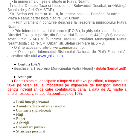
• În numerar la ghișeele situate în Piatra Neamț:
- În sediul Direcției Taxe și Impozite, din Bulevardul Decebal, nr.44(lângă
Școala de șoferi KYM STAR);
- Str. Ștefan cel Mare nr. 6 – 8, în incinta sediului Primăriei Municipiului
Piatra Neamț, parter
f
ostă clădire CMI Urban
.
• Prin virament în conturile deschise la Trezoreria municipiului Piatra
Neamț;
• Prin intermediul cardului bancar (P.O.S.), la ghișeele situate în
sediul
Direcției Taxe și Impozite, din Bulevardul Decebal, nr.44(lângă Școala de
șoferi KYM STAR)
și în incinta sediului Primăriei Municipiului Piatra
Neamț,
f
ostă clădire CMI Urban,
str. Ștefan cel Mare nr. 6 – 8.
• Online accesând site-ul
www.primariapn.ro
;
• Online prin intermediul Sistemului Național de Plată Electronică,
accesând site-ului
www.ghiseul.ro
.
Conturi IBAN
►
•
d
eschise la Trezoreria Municipiului Piatra Neamţ -
detalii (format .pdf)
Anunțuri
►
•
Pentru plata cu anticipație a impozitului/ taxei pe clădiri, a impozitului/
taxei pe teren sau a impozitului pe mijloacele de transport, datorate
pentru întregul an de către contribuabili, până la data de 31 martie a
anului respectiv, se acordă bonificație de 10%
.
♦
Listă funcții personal
♦
Anunțuri de recrutare și selecție
♦
Contracte și protocoale
♦
Plăți
♦
Buget
♦
Achiziții
♦
Consultare publică
♦
Structură personal