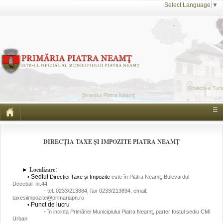
Select Language
▼
☰
DIRECȚIA TAXE ȘI IMPOZITE PIATRA NEAMȚ
Localizare
►
:
Sediul
•
Direcţiei Taxe şi Impozite
este în Piatra Neamț, Bulevardul
Decebal nr.44
-
tel. 0233/213884, fax 0233/213894, email:
taxesiimpozite@primariapn.ro
Punct de lucru
•
-
în incinta Primăriei Municipiului Piatra Neamț, parter fostul sediu CMI
Urban