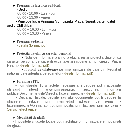
Program de lucru
cu publicul
►
:
Sediu
•
08.00 - 16.00 - Luni - Joi
08.00 - 13.30 - Vineri
Punct de lucru
Primaria Municipiului Piatra Neamț, parter fostul
•
sediu CMI Urban
08:00 – 16:00
- Luni - Joi
08:00 – 13:30
- Vineri
Program audiențe
►
-
detalii (format .pdf)
Protecția datelor cu caracter personal
►
-
Notă de informare privind prelucrarea și protecția datelor cu
caracter personal de către direcția taxe și impozite a municipiului Piatra
Neamț -
detalii (format .pdf)
Protocol de colaborare
-
pe linia furnizării de date din Registrul
național de evidență a persoanelor -
detalii (format .pdf)
Formulare ITL
►
•
Formularele ITL și actele necesare a fi depuse pot fi accesate
utilizând site-ul www.primariapn.ro secțiunea Informații
publice/Documente utile/Direcția Taxe și Impozite -
detalii (format .pdf)
• Declarații fiscale, petițiile sau alte documente pot fi depuse la
ghișeele instituției, prin intermediul adresei de e-mail -
taxesiimpozite@primariapn.ro, prin poștă, prin fax sau prin aplicația -
Servicii electronice
Modalități de plată
►
•
Impozitele și taxele locale pot fi achitate prin următoarele modalități
de plată: