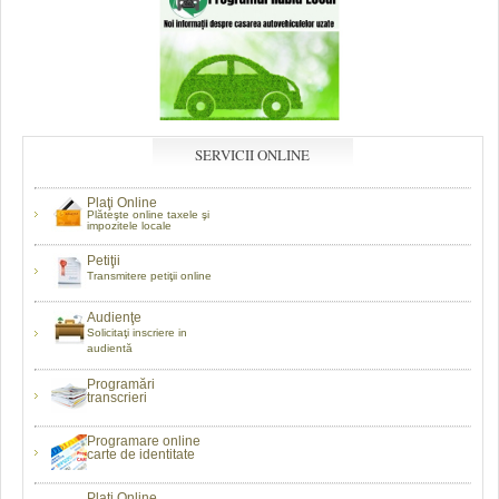
SERVICII ONLINE
Plaţi Online
Plăteşte online taxele şi
impozitele locale
Petiţii
Transmitere petiţii online
Audienţe
Solicitaţi inscriere in
audientă
Programări
transcrieri
Programare online
carte de identitate
Plaţi Online