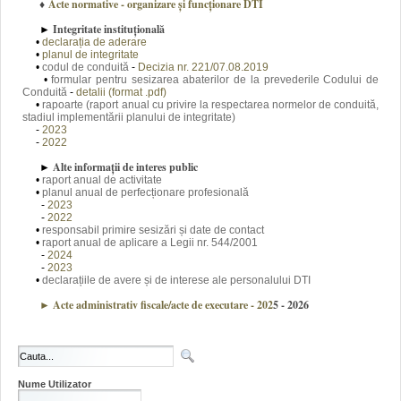
♦
Acte normative - organizare și funcționare DTI
Integritate instituțională
►
•
declarația de aderare
•
planul de integritate
•
codul de conduită
-
Decizia nr. 221/07.08.2019
•
formular pentru sesizarea abaterilor de la prevederile Codului de
Conduită
-
detalii (format .pdf)
•
rapoarte (raport anual cu privire la respectarea normelor de conduită,
stadiul implementării planului de integritate)
-
2023
-
2022
Alte informații de interes public
►
•
raport anual de activitate
•
planul anual de perfecționare profesională
-
2023
-
2022
•
responsabil primire sesizări și date de contact
•
raport anual de aplicare a Legii nr. 544/2001
-
2024
-
2023
•
declarațiile de avere și de interese ale personalului DTI
Acte administrativ fiscale/acte de executare - 202
5 - 2026
►
Nume Utilizator