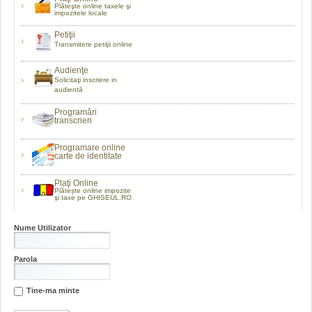
Plăteşte online taxele şi
impozitele locale
Petiţii
Transmitere petiţii online
Audienţe
Solicitaţi inscriere in
audientă
Programări
transcrieri
Programare online
carte de identitate
Plaţi Online
Plătește online impozite
şi taxe pe GHISEUL.RO
Nume Utilizator
Parola
Tine-ma minte