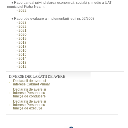
♦ Raport anual privind starea economică, socială și mediu a UAT
municipiul Piatra Neamț
-
2022
♦ Raport de evaluare a implementării legii nr. 52/2003
-
2023
-
2022
-
2021
-
2020
-
2019
-
2018
-
2017
-
2016
-
2015
-
2014
-
2013
-
2012
DIVERSE DECLARATII DE AVERE
Declaratii de avere si
interese Cabinet Primar
Declaratii de avere si
interese Personal cu
funcţie de conducere
Declaratii de avere si
interese Personal cu
funcţie de execuţie