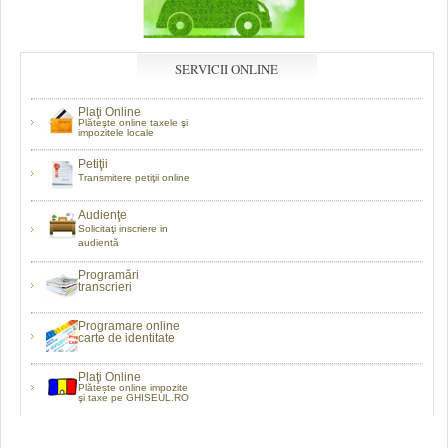
SERVICII ONLINE
Plaţi Online
Plăteşte online taxele şi
impozitele locale
Petiţii
Transmitere petiţii online
Audienţe
Solicitaţi inscriere in
audientă
Programări
transcrieri
Programare online
carte de identitate
Plaţi Online
Plătește online impozite
şi taxe pe GHISEUL.RO