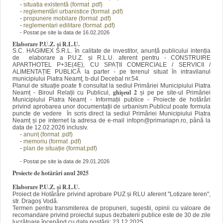
-
situatia existentă (forma
t .pdf)
-
reglementări urbanistice (format .pdf)
-
propunere mobilare (format .pdf)
-
reglementari edilitare (for
mat .pdf)
- Postat pe site la data de 16.02.2026
Elaborare P.U.Z. și R.L.U.
S.C. HAGIMEX S.R.L. în calitate de investitor, anunță publicului intenția
de elaborare a P.U.Z. și R.L.U. aferent pentru - CONSTRUIRE
APARTHOTEL P+3E(4E), CU SPAȚII COMERCIALE / SERVICII /
ALIMENTAȚIE PUBLICĂ la parter - pe terenul situat în intravilanul
municipiului Piatra Neamț, b-dul Decebal nr.54.
Planul de situație poate fi consultat la sediul Primăriei Municipiului
Piatra
ghișeul 2
Neamț - Biroul Relații cu Publicul,
și pe
pe site-ul Primăriei
Municipiului Piatra Neamț - Informații publice - Proiecte de hotărâri
privind aprobarea unor documentații de urbanism.Publicul poate formula
puncte de vedere în scris direct la sediul Primăriei Municipiului Piatra
Neamț și pe internet la adresa de e-mail infopn@primariapn.ro, până la
data de 12.02.2026 inclusiv.
-
anunț (format
.pdf)
-
memoriu (format .pdf)
-
plan de situație (format.pdf)
- Postat pe site la data de 29.01.2026
Proiecte de hotărâri anul 2025
Elaborare P.U.Z. și R.L.U.
Proiect de Hotărâre privind aprobare PUZ și RLU aferent ''Lotizare teren",
str. Dragoș Vodă.
Termen pentru transmiterea de propuneri, sugestii, opinii cu valoare de
recomandare privind proiectul supus dezbaterii publice este de 30 de zile
lucrătoare începând cu data postării: 23.12.2025.