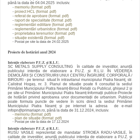
până la data de 04.04.2025 inclusiv.
-
memoriu (format .pdf)
-
proiect HCL (format .pdf)
-
referat de aprobare (format .pdf)
-
raport de specialitate (format .pdf)
-
reglementări edilitare (format .pdf)
-
reglementări urbanistice (format .pdf)
-
proprietatea terenurilor (format .pdf)
-
situație existentă (format .pdf)
- Postat pe site la data de 24.02.2025
Proiecte de hotărâri anul 2024
Intenție elaborare P.U.Z. și R.L.U.
SC METALS SUPPLY CONSULTING în calitate de investitor, anunță
publicului intenția de elaborare a P.U.Z. și R.L.U. ÎN VEDEREA
DEMOLĂRII ȘI CONSTRUIRII UNUI CENTRU ÎNGRIJIRE CORPORALĂ /
BIROURI - pe terenul situat în intravilanul municipiului Piatra Neamț, str.
Calistrat Hogaș, nr. 3. Planul de situație poate fi consultat la sediul
Primăriei Municipiului Piatra Neamț-Biroul Relații cu Publicul, ghișeul 2 și
pe site-ul Primăriei Municipiului Piatra Neamț-Informații publice-Proiecte
de hotărâri privind aprobarea unor documentații de urbanism. Publicul
poate formula puncte de vedere în scris direct la sediul Primăriei
Municipiului Piatra Neamț și pe internet la adresa de e-mail
infopn@primariapn.ro, până la data de 31.12.2024, inclusiv.
memoriu (format .pdf)
-
plan de situație (format .pdf)
-
- Postat pe site la data de 17.12.2024
Intenție elaborare P.U.Z. și R.L.U.
RUSU VASILE reprezentat de mandatar STROIEA RADU-VASILE, în
calitate de investitor, anunță publicului intenția de elaborare a P.U.Z. și