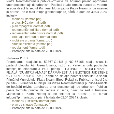
Piatra Neamț-Informații publice-Proiecte de hotărâri privind aprobarea
unor documentații de urbanism. Publicul poate formula puncte de vedere
în scris direct la sediul Primăriei Municipiului Piatra Neamț și pe internet
la adresa de e-mail infopn@primariapn.ro, până la data de 30.04.2024
inclusiv.
-
memoriu (format .pdf)
-
proiect HCL (format .pdf)
-
plan topografic (format .pdf)
-
reglementări edilitare (format .pdf)
-
reglementări urbanistice (format .pdf)
-
circulația terenurilor (format .pdf)
-
mobilare urbană (format .pdf)
-
situație existenta (format .pdf)
-
regulament (format .pdf)
- Postat pe site la data de 20.03.2024
Elaborare P.U.D.
Proprietarul spațiului cu 52367-C1-U8 și NC 55166, spațiu situat la
parterul blocului A2, Aleea Ulmilor, nr.30, et. Parter, anunță publicului
intenția de elaborare a P.U.D pentru – EXTINDERE, MODERNIZARE
FILIALĂ "DUMITRU ALMAȘ" DĂRMĂNEȘTI A BIBLIOTECII JUDEȚENE
"G.T. KIRILEANU" NEAMȚ. Planul de situație poate fi consultat la sediul
Primăriei Municipiului Piatra Neamț-Biroul Relații cu Publicul, ghișeul 2 și
pe site-ul Primăriei Municipiului Piatra Neamț-Informații publice-Proiecte
de hotărâri privind aprobarea unor documentații de urbanism. Publicul
poate formula puncte de vedere în scris, direct la sediul Primăriei
Municipiului Piatra Neamț și pe internet la adresa de e-mail
infopn@primariapn.ro, până la data de 02.04.2024 inclusiv.
-
memoriu justificativ (format .pdf)
-
plan de situație (format .pdf)
- Postat pe site la data de 19.03.2024