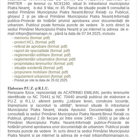
PARTER - pe terenul cu NC61160, situat în intravilanul municipiului
Piatra Neamț, b-dul. 9 Mai, nr. 45. Planul de situație poate fi consultat la
sediul Primăriei Municipiului Piatra Neamț-Biroul Relații cu Publicul,
ghișeul 2 și pe site-ul Primăriei Municipiului Piatra Neamț-Informații
publice-Proiecte de hotărâri privind aprobarea unor documentații de
urbanism. Publicul poate formula puncte de vedere în scris direct la
sediul Primăriei Municipiului Piatra Neamț și pe internet la adresa de e-
mail infopn@primariapn.ro , până la data de 07.04.2025, inclusiv.
-
memoriu (format .pdf)
-
proiect HCL (format .pdf)
-
referat de aprobare (format .pdf)
-
raport de specialitate (format .pdf)
-
reglementări edilitare (format .pdf)
-
reglementări urbanistice (format .pdf)
-
proprietatea terenurilor (format .pdf)
-
situație existentă (format .pdf)
-
propunere mobilare (format .pdf)
-
regulament urbanism (format .pdf)
- Postat pe site la data de 25.02.2025
Elaborare P.U.Z. și R.L.U.
Persoane fizice, reprezentați de ACATRINEI EMILIAN, pentru terenurile
identificate cu NC 70441 și NC 70440 anunță publicul de elaborare a
P.U.Z. și R.L.U. aferent pentru „Lotizare teren, construire locuințe,
împrejmuire și racorduri la utilități", terenuri situate în intravilanul
Municipiului Piatra Neamț, strada Apusului. Documentația poate fi
consultată la sediul Primăriei Municipiului Piatra Neamț-Biroul Relații cu
Publicul, ghișeul 2 (în fiecare joi între orele 1400 – 1600) și pe site-ul
Primăriei Municipiului Piatra Neamț-Informații publice-Proiecte de
hotărâri privind aprobarea unor documentații de urbanism. Publicul poate
formula puncte de vedere în scris direct la sediul Primăriei Municipiului
Piatra Neamț și pe internet la adresa de e-mail infopn@primariapn.ro,