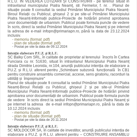
R.L.U. ÎN VEDEREA LOTIZĂRII ȘI CONSTRUIRII - pe terenul situat în
intravilanul municipiului Piatra Neamț, str. Fermelor, f. nr. . Planul de
situație poate fi consultat la sediul Primăriei Municipiului Piatra Neamț-
Biroul Relații cu Publicul, ghișeul 2 și pe site-ul Primăriei Municipiului
Piatra Neamț-Informații publice-Proiecte de hotărâri privind aprobarea
unor documentații de urbanism. Publicul poate formula puncte de vedere
în scris, direct la sediul Primăriei Municipiului Piatra Neamț și pe internet
la adresa de e-mail infopn@primariapn.ro, până la data de 23.12.2024
inclusiv.
memoriu (format .pdf)
-
plan de situație (format .pdf)
-
- Postat pe site la data de 09.12.2024
Intenție elaborare P.U.Z. și R.L.U.
SC Balky Com SRL, în calitate de proprietar al terenului înscris în Cartea
Funciara cu nr. 51630, situat în intravilanul Municipiului Piatra Neamț
strada Dimitrie Leonida, nr.104, anunță publicului intenția de elaborare a
P.U.Z. și R.L.U. aferent pentru „Schimbare subzonă funcțională în CB1
pentru construire ansamblu comercial, accese, sens giratoriu, racorduri la
utilități și împrejmuire"
Planul de situație poate fi consultat la sediul Primăriei Municipiului Piatra
Neamț-Biroul Relații cu Publicul, ghișeul 2 și pe site-ul Primăriei
Municipiului Piatra Neamț-Informații publice-Proiecte de hotărâri privind
aprobarea unor documentații de urbanism. Publicul poate formula puncte
de vedere în scris direct la sediul Primăriei Municipiului Piatra Neamț și
pe internet la adresa de e-mail infopn@primariapn.ro, până la data de
10.12.2024 inclusiv.
memoriu (format .pdf)
-
plan de situație (format .pdf)
-
- Postat pe site la data de 20.11.2024
Intenție elaborare P.U.Z. și R.L.U.
SC MOLDOCOR SA, în calitate de investitor, anunță publicului intenția de
elaborare a P.U.Z. și R.L.U. aferent pentru – CONSTRUIRE ANSAMBLU