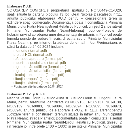
Elaborare P.U.D.
SC OSAREM COM SRL și proprietarul spațiului cu NC 50449-C1-U20,
spații situate la parterul blocului T3, bd. G-ral Nicolae Dăscălescu nr.11,
anunță publicului elaborarea P.U.D pentru – concesionare teren și
extindere spații comerciale. Documentația poate fi consultată la Primăria
Municipiului Piatra Neamț-Biroul Relații cu Publicul, ghișeul 2 și pe site-ul
Primăriei Municipiului Piatra Neamț-Informații publice-Proiecte de
hotărâri privind aprobarea unor documentații de urbanism. Publicul poate
formula puncte de vedere în scris, direct la sediul Primăriei Municipiului
Piatra Neamț și pe internet la adresa de e-mail infopn@primariapn.ro,
până la data de 24.05.2024 inclusiv.
-
memoriu (format .pdf)
-
proiect HCL (format .pdf)
-
referat de aprobare (format .pdf)
-
raport de specialitate (format .pdf)
-
reglementări edilitare (format .pdf)
-
reglementări urbanistice (format .pdf)
-
circulația terenurilor (format .pdf)
-
situația propusă (format .pdf)
-
situație existenta (format .pdf)
- Postat pe site la data de 10.04.2024
Elaborare P.U.Z. și R.L.U.
Nechita Vasile Florin, Busuioc Alina și Busuioc Florin și Grigoriu Laura
Maria, pentru terenurile identificate cu NC69136, NC69137, NC69138,
NC69139, NC69083, NC69084, NC69094, NC69095, NC68973,
NC68940 anunță publicul de elaborare a P.U.Z. și R.L.U. aferent pentru
„Lotizare teren și construire", terenuri situate în intravilanul Municipiului
Piatra Neamț, strada Plantelor. Documentația poate fi consultată la sediul
Primăriei Municipiului Piatra Neamț-Biroul Relații cu Publicul, ghișeul 2
(în fiecare joi între orele 1400 – 1600) și pe site-ul Primăriei Municipiului