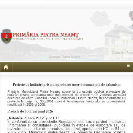
☰
Proiecte de hotărâri privind aprobarea unor documentaţii de urbanism
Primăria Municipiului Piatra Neamţ aduce la cunoştinţă publică proiectele de
hotărâri privind aprobarea unor documentaţii de urbanism, în vederea aprobării
acestora de către Consiliul Local al Municipiului Piatra Neamţ, în conformitate cu
prevederile Legii nr. 350/2001 privind Amenajarea teritoriului şi urbanismului,
modificată în 2006 şi 2008.
Proiecte de hotărâri anul 2026
Dezbatere Publică P.U.Z. și R.L.U.
În conformitate cu prevederile Regulamentului Local privind implicarea
(informarea și consultarea) publicului în etapele de elaborare sau de
revizuire a planurilor de urbanism, actualizat, aprobat prin HCL nr.54 din
26.02.2016, Municipiul Piatra-Neamț va organiza Dezbatere Publică