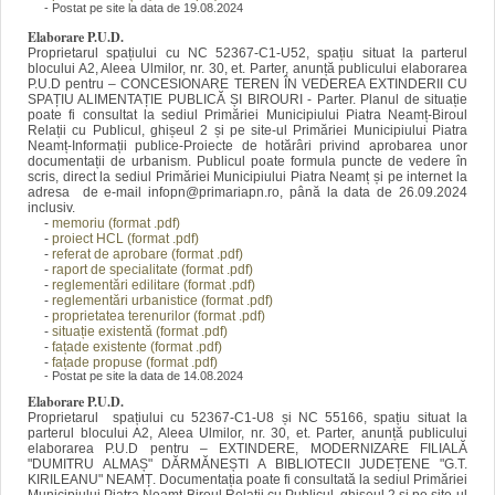
- Postat pe site la data de 19.08.2024
Elaborare P.U.D.
Proprietarul spațiului cu NC 52367-C1-U52, spațiu situat la parterul
blocului A2, Aleea Ulmilor, nr. 30, et. Parter, anunță publicului elaborarea
P.U.D pentru – CONCESIONARE TEREN ÎN VEDEREA EXTINDERII CU
SPAȚIU ALIMENTAȚIE PUBLICĂ ȘI BIROURI - Parter. Planul de situație
poate fi consultat la sediul Primăriei Municipiului Piatra Neamț-Biroul
Relații cu Publicul, ghișeul 2 și pe site-ul Primăriei Municipiului Piatra
Neamț-Informații publice-Proiecte de hotărâri privind aprobarea unor
documentații de urbanism. Publicul poate formula puncte de vedere în
scris, direct la sediul Primăriei Municipiului Piatra Neamț și pe internet la
adresa de e-mail infopn@primariapn.ro, până la data de 26.09.2024
inclusiv.
-
memoriu (format .pdf)
-
proiect HCL (format .pdf)
-
referat de aprobare (format .pdf)
-
raport de specialitate (format .pdf)
-
reglementări edilitare (format .pdf)
-
reglementări urbanistice (format .pdf)
-
proprietatea terenurilor (format .pdf)
-
situație existentă (format .pdf)
-
fațade existente (format .pdf)
-
fațade propuse (format .pdf)
- Postat pe site la data de 14.08.2024
Elaborare P.U.D.
Proprietarul spațiului cu 52367-C1-U8 și NC 55166, spațiu situat la
parterul blocului A2, Aleea Ulmilor, nr. 30, et. Parter, anunță publicului
elaborarea P.U.D pentru – EXTINDERE, MODERNIZARE FILIALĂ
"DUMITRU ALMAȘ" DĂRMĂNEȘTI A BIBLIOTECII JUDEȚENE "G.T.
KIRILEANU" NEAMȚ. Documentația poate fi consultată la sediul Primăriei