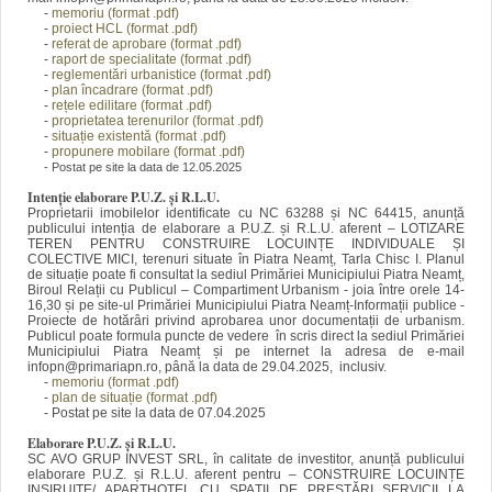
-
memoriu (format .pdf)
-
proiect HCL (format .pdf)
-
referat de aprobare (format .pdf)
-
raport de specialitate (format .pdf)
-
reglementări urbanistice (format .pdf)
-
plan încadrare (format .pdf)
-
rețele edilitare
(format .pdf)
-
proprietatea terenurilor (format .pdf)
-
situație existentă (format .pdf)
-
propunere mobilare (format .pdf)
- Postat pe site la data de 12.05.2025
Intenție elaborare P.U.Z. și R.L.U.
Proprietarii imobilelor identificate cu NC 63288 și NC 64415, anunță
publicului intenția de elaborare a P.U.Z. și R.L.U. aferent – LOTIZARE
TEREN PENTRU CONSTRUIRE LOCUINȚE INDIVIDUALE ȘI
COLECTIVE MICI, terenuri situate în Piatra Neamț, Tarla Chisc I. Planul
de situație poate fi consultat la sediul Primăriei Municipiului Piatra Neamț,
Biroul Relații cu Publicul – Compartiment Urbanism - joia între orele 14-
16,30 și pe site-ul Primăriei Municipiului Piatra Neamț-Informații publice -
Proiecte de hotărâri privind aprobarea unor documentații de urbanism.
Publicul poate formula puncte de vedere în scris direct la sediul Primăriei
Municipiului Piatra Neamț și pe internet la adresa de e-mail
infopn@primariapn.ro, până la data de 29.04.2025, inclusiv.
-
memoriu (format .pdf)
-
plan de situație (format .pdf)
- Postat pe site la data de 07.04.2025
Elaborare P.U.Z. și R.L.U.
SC AVO GRUP INVEST SRL, în calitate de investitor, anunță publicului
elaborare P.U.Z. și R.L.U. aferent pentru – CONSTRUIRE LOCUINȚE
INSIRUITE/ APARTHOTEL CU SPAȚII DE PRESTĂRI SERVICII LA