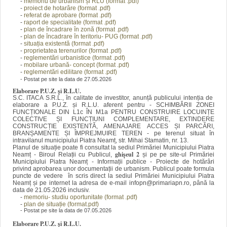
-
memoriu de urbanism și RLU (format .pdf)
-
proiect de hotarâre (forma
t .pdf)
-
referat de aprobare (format .pdf)
-
raport de specialitate (format .pdf)
-
plan de încadrare în zonă
(forma
t .pdf)
-
plan de încadrare în teritoriu- PUG
(forma
t .pdf)
-
situația existentă
(forma
t .pdf)
-
proprietatea terenurilor (forma
t .pdf)
-
reglementări urbanistice (format .pdf)
-
mobilare urbană- concept (format .pdf)
-
reglementări edilitare
(format .pdf)
- Postat pe site la data de 27.05.2026
Elaborare P.U.Z. și R.L.U.
S.C. ITACA S.R.L., în calitate de investitor, anunță publicului intenția de
elaborare a P.U.Z. și R.L.U. aferent pentru - SCHIMBĂRII ZONEI
FUNCȚIONALE DIN L1c ÎN M1a PENTRU CONSTRUIRE LOCUINȚE
COLECTIVE ȘI FUNCȚIUNI COMPLEMENTARE, EXTINDERE
CONSTRUCȚIE EXISTENTĂ, AMENAJARE ACCES ȘI PARCĂRI,
BRANȘAMENTE ȘI ÎMPREJMUIRE TEREN - pe terenul situat în
intravilanul municipiului Piatra Neamț, str. Mihai Stamatin, nr. 13.
Planul de situație poate fi consultat la sediul Primăriei Municipiului
Piatra
ghișeul 2
Neamț - Biroul Relații cu Publicul,
și pe
pe site-ul Primăriei
Municipiului Piatra Neamț - Informații publice - Proiecte de hotărâri
privind aprobarea unor documentații de urbanism. Publicul poate formula
puncte de vedere în scris direct la sediul Primăriei Municipiului Piatra
Neamț și pe internet la adresa de e-mail infopn@primariapn.ro, până la
data de 21.05.2026 inclusiv.
-
memoriu- studiu oportunitate (format .pdf)
-
plan de situație (format.pdf)
- Postat pe site la data de 07.05.2026
Elaborare P.U.Z. și R.L.U.