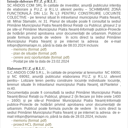
Intenție elaborare P.U.Z. și R.L.U.
SC ANDOS COM SRL în calitate de investitor, anunță publicului intenția
de elaborare a P.U.Z. și R.L.U. aferent pentru – SCHIMBARE ZONĂ
FUNCȚIONALĂ DIN L1c ÎN L3 PENTRU CONSTRUIRE LOCUINȚE
COLECTIVE - pe terenul situat în intravilanul municipiului Piatra Neamț,
str. Mihai Stamatin, nr. 31. Planul de situație poate fi consultat la sediul
Primăriei Municipiului Piatra Neamț-Biroul Relații cu Publicul, ghișeul 2 și
pe site-ul Primăriei Municipiului Piatra Neamț-Informații publice-Proiecte
de hotărâri privind aprobarea unor documentații de urbanism. Publicul
poate formula puncte de vedere în scris direct la sediul Primăriei
Municipiului Piatra Neamț și pe internet la adresa de e-mail
infopn@primariapn.ro, până la data de 08.03.2024 inclusiv.
-
memoriu (format .pdf)
-
plan de situație (format .pdf)
-
cerere aviz oportunitate (format .pdf)
- Postat pe site la data de 23.02.2024
Elaborare P.U.Z. și R.L.U.
S.C.ANDOS COM S.R.L., în calitate de proprietar al terenurilor NC 69091
și NC 69092, anunță publicului elaborarea P.U.Z. și R.L.U. aferent
pentru– Lotizare teren pentru construire locuințe individuale locuințe,
terenuri situate în intravilanul municipiului Piatra Neamț, str.Plantelor ,
nr.40.
Documentația poate fi consultată la sediul Primăriei Municipiului Piatra
Neamț-Biroul Relații cu Publicul, ghișeul 2 (în fiecare joi între orele 1400
– 1600) și pe site-ul Primăriei Municipiului Piatra Neamț-Informații
publice-Proiecte de hotărâri privind aprobarea unor documentații de
urbanism. Publicul poate formula puncte de vedere în scris direct la
sediul Primăriei Municipiului Piatra Neamț și pe internet la adresa de e-
mail infopn@primariapn.ro, până la data de 28.03.2024, inclusiv.
-
memoriu (format .pdf)
-
proiect HCL (format .pdf)