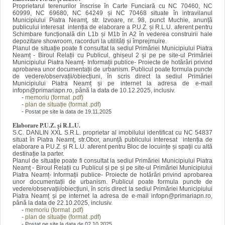
Proprietarul terenurilor înscrise în Carte Funciară cu NC 70460, NC
60999, NC 69680, NC 64249 și NC 70468
situate în intravilanul
Municipiului Piatra Neamț, str. Izvoare, nr. 98, punct Muchie, anunță
publicului interesat intenția de elaborare a P.U.Z. și R.L.U. aferent pentru
Schimbare funcțională din L1b și M1b în A2 în vederea construirii hale
depozitare showroom, racorduri la utilități și împrejmuire.
Planul de situație poate fi consultat la sediul Primăriei Municipiului
Piatra
Neamț - Biroul Relații cu Publicul, ghișeul 2 și pe
pe site-ul Primăriei
Municipiului Piatra Neamț- Informații publice- Proiecte de hotărâri privind
aprobarea unor documentații de urbanism. Publicul poate formula puncte
de vedere/observații/obiecțiuni, în scris direct la sediul Primăriei
Municipiului Piatra Neamț și pe internet la adresa de e-mail
infopn@primariapn.ro, până la data de 10.12.2025, inclusiv.
-
memoriu (format .pdf)
-
plan de situație (format .pdf)
- Postat pe site la data de 19.11.2025
Elaborare P.U.Z. și R.L.U.
S.C. DANLIN XXL S.R.L. proprietar al imobilului identificat cu NC 54837
situat în Piatra Neamț, str.Obor, anunță publicului interesat intenția de
elaborare a P.U.Z. și R.L.U. aferent pentru Bloc de locuințe și spații cu altă
destinație la parter.
Planul de situație poate fi consultat la sediul Primăriei Municipiului
Piatra
Neamț - Biroul Relații cu Publicul și pe
și pe site-ul Primăriei Municipiului
Piatra Neamț- Informații publice- Proiecte de hotărâri privind aprobarea
unor documentații de urbanism. Publicul poate formula puncte de
vedere/observații/obiecțiuni, în scris direct la sediul Primăriei Municipiului
Piatra Neamț și pe internet la adresa de e-mail infopn@primariapn.ro,
până la data de 22.10.2025, inclusiv.
-
memoriu (format .pdf)
-
plan de situație (format .pdf)
- Postat pe site la data de 02.10.2025