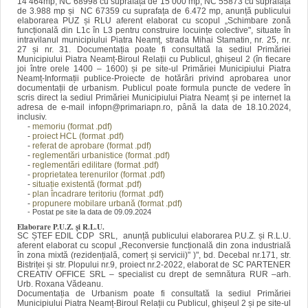
14 464mp, NC 68998 cu suprafața de 15 000 mp, NC 55873 cu suprafața
de 3.988 mp și NC 67359 cu suprafața de 6.472 mp, anunță publicului
elaborarea PUZ și RLU aferent elaborat cu scopul „Schimbare zonă
funcțională din L1c în L3 pentru construire locuințe colective", situate în
intravilanul municipiului Piatra Neamț, strada Mihai Stamatin, nr. 25, nr.
27 și nr. 31. Documentația poate fi consultată la sediul Primăriei
Municipiului Piatra Neamț-Biroul Relații cu Publicul, ghișeul 2 (în fiecare
joi între orele 1400 – 1600) și pe site-ul Primăriei Municipiului Piatra
Neamț-Informații publice-Proiecte de hotărâri privind aprobarea unor
documentații de urbanism. Publicul poate formula puncte de vedere în
scris direct la sediul Primăriei Municipiului Piatra Neamț și pe internet la
adresa de e-mail infopn@primariapn.ro, până la data de 18.10.2024,
inclusiv.
-
memoriu (format .pdf)
-
proiect HCL (format .pdf)
-
referat de aprobare (format .pdf)
-
reglementări urbanistice (format .pdf)
-
reglementări edilitare (format .pdf)
-
proprietatea terenurilor (format .pdf)
-
situație existentă (format .pdf)
-
plan încadrare teritoriu (format .pdf)
-
propunere mobilare urbană (format .pdf)
- Postat pe site la data de 09.09.2024
Elaborare P.U.Z. și R.L.U.
SC ȘTEF EDIL CDP SRL, anunță publicului elaborarea P.U.Z. și R.L.U.
aferent elaborat cu scopul „Reconversie funcțională din zona industrială
în zona mixtă (rezidențială, comerț și servicii)" )", bd. Decebal nr.171, str.
Bistriței și str. Plopului nr.9, proiect nr.2-2022, elaborat de SC PARTENER
CREATIV OFFICE SRL – specialist cu drept de semnătura RUR –arh.
Urb. Roxana Vădeanu.
Documentația de Urbanism poate fi consultată la sediul Primăriei
Municipiului Piatra Neamț-Biroul Relații cu Publicul, ghișeul 2 și pe site-ul