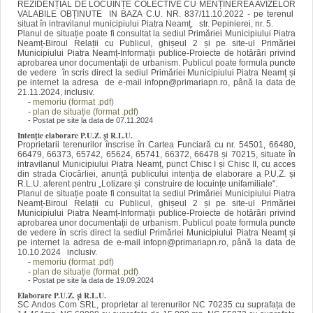
REZIDENȚIAL DE LOCUINȚE COLECTIVE CU MENȚINEREA AVIZELOR
VALABILE OBȚINUTE IN BAZA C.U. NR. 837/11.10.2022 - pe terenul
situat în intravilanul municipiului Piatra Neamț, str. Pepinierei, nr. 5.
Planul de situație poate fi consultat la sediul Primăriei Municipiului Piatra
Neamț-Biroul Relații cu Publicul, ghișeul 2 și pe site-ul Primăriei
Municipiului Piatra Neamț-Informații publice-Proiecte de hotărâri privind
aprobarea unor documentații de urbanism. Publicul poate formula puncte
de vedere în scris direct la sediul Primăriei Municipiului Piatra Neamț și
pe internet la adresa de e-mail infopn@primariapn.ro, până la data de
21.11.2024, inclusiv.
-
memoriu (format .pdf)
-
plan de situație (format .pdf)
- Postat pe site la data de 07.11.2024
Intenție elaborare P.U.Z. și R.L.U.
Proprietarii terenurilor înscrise în Cartea Funciară cu nr. 54501, 66480,
66479, 66373, 65742, 65624, 65741, 66372, 66478 și 70215, situate în
intravilanul Municipiului Piatra Neamț, punct Chisc I și Chisc II, cu acces
din strada Ciocârliei, anunță publicului intenția de elaborare a P.U.Z. și
R.L.U. aferent pentru „Lotizare și construire de locuințe unifamiliale".
Planul de situație poate fi consultat la sediul Primăriei Municipiului Piatra
Neamț-Biroul Relații cu Publicul, ghișeul 2 și pe site-ul Primăriei
Municipiului Piatra Neamț-Informații publice-Proiecte de hotărâri privind
aprobarea unor documentații de urbanism. Publicul poate formula puncte
de vedere în scris direct la sediul Primăriei Municipiului Piatra Neamț și
pe internet la adresa de e-mail infopn@primariapn.ro, până la data de
10.10.2024 inclusiv.
-
memoriu (format .pdf)
-
plan de situație (format .pdf)
- Postat pe site la data de 19.09.2024
Elaborare P.U.Z. și R.L.U.
SC Andos Com SRL, proprietar al terenurilor NC 70235 cu suprafața de