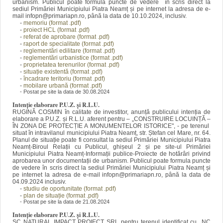
urbanism. Publicul poate formula puncte de vedere în scris direct la
sediul Primăriei Municipiului Piatra Neamț și pe internet la adresa de e-
mail infopn@primariapn.ro, până la data de 10.10.2024, inclusiv.
-
memoriu (format .pdf)
-
proiect HCL (format .pdf)
-
referat de aprobare (format .pdf)
-
raport de specialitate (format .pdf)
-
reglementări edilitare (format .pdf)
-
reglementări urbanistice (format .pdf)
-
proprietatea terenurilor (format .pdf)
-
situație existentă (format .pdf)
-
încadrare teritoriu (format .pdf)
-
mobilare urbană (format .pdf)
- Postat pe site la data de 30.08.2024
Intenție elaborare P.U.Z. și R.L.U.
RUGINĂ COSMIN în calitate de investitor, anunță publicului intenția de
elaborare a P.U.Z. și R.L.U. aferent pentru – „CONSTRUIRE LOCUINȚĂ –
ÎN ZONA DE PROTECȚIE A MONUMENTELOR ISTORICE", - pe terenul
situat în intravilanul municipiului Piatra Neamț, str. Ștefan cel Mare, nr. 64.
Planul de situație poate fi consultat la sediul Primăriei Municipiului Piatra
Neamț-Biroul Relații cu Publicul, ghișeul 2 și pe site-ul Primăriei
Municipiului Piatra Neamț-Informații publice-Proiecte de hotărâri privind
aprobarea unor documentații de urbanism. Publicul poate formula puncte
de vedere în scris direct la sediul Primăriei Municipiului Piatra Neamț și
pe internet la adresa de e-mail infopn@primariapn.ro, până la data de
04.09.2024 inclusiv.
-
studiu de oportunitate (format .pdf)
-
plan de situație (format .pdf)
- Postat pe site la data de 21.08.2024
Intenție elaborare P.U.Z. și R.L.U.
SC NATURAL IMPACT PROIECT SRL pentru terenul identificat cu NC