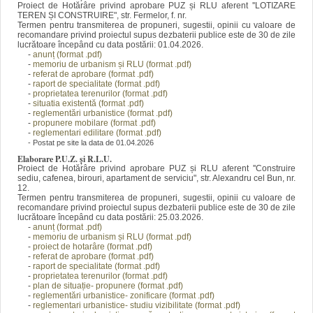
Proiect de Hotărâre privind aprobare PUZ și RLU aferent ''LOTIZARE
TEREN ȘI CONSTRUIRE", str. Fermelor, f. nr.
Termen pentru transmiterea de propuneri, sugestii, opinii cu valoare de
recomandare privind proiectul supus dezbaterii publice este de 30 de zile
lucrătoare începând cu data postării: 01.04.2026.
-
anunț (format
.pdf)
-
memoriu de urbanism și RLU (format .pdf)
-
referat de aprobare (format .pdf)
-
raport de specialitate (format .pdf)
-
proprietatea terenurilor (forma
t .pdf)
-
situatia existentă (forma
t .pdf)
-
reglementări urbanistice (format .pdf)
-
propunere mobilare (format .pdf)
-
reglementari edilitare (for
mat .pdf)
- Postat pe site la data de 01.04.2026
Elaborare P.U.Z. și R.L.U.
Proiect de Hotărâre privind aprobare PUZ și RLU aferent ''Construire
sediu, cafenea, birouri, apartament de serviciu", str. Alexandru cel Bun, nr.
12.
Termen pentru transmiterea de propuneri, sugestii, opinii cu valoare de
recomandare privind proiectul supus dezbaterii publice este de 30 de zile
lucrătoare începând cu data postării: 25.03.2026.
-
anunț (format
.pdf)
-
memoriu de urbanism și RLU (format .pdf)
-
proiect de hotarâre (forma
t .pdf)
-
referat de aprobare (format .pdf)
-
raport de specialitate (format .pdf)
-
proprietatea terenurilor (forma
t .pdf)
-
plan de situație- propunere
(forma
t .pdf)
-
reglementări urbanistice- zonificare (format .pdf)
-
reglementari urbanistice- studiu vizibilitate (format .pdf)