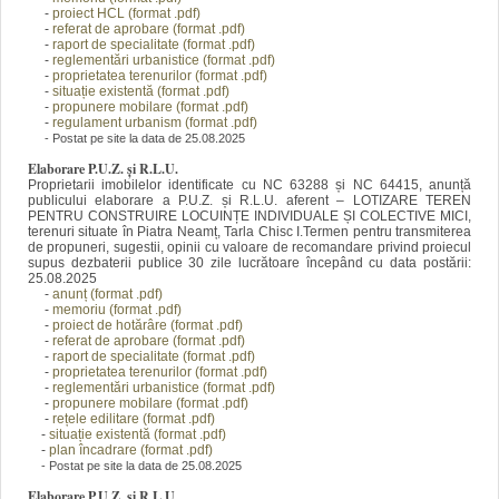
-
proiect HCL (format .pdf)
-
referat de aprobare (format .pdf)
-
raport de specialitate (format .pdf)
-
reglementări urbanistice (format .pdf)
-
proprietatea terenurilor (format .pdf)
-
situație existentă (format .pdf)
-
propunere mobilare (format .pdf)
-
regulament urbanism (format .pdf)
- Postat pe site la data de 25.08.2025
Elaborare P.U.Z. și R.L.U.
Proprietarii imobilelor identificate cu NC 63288 și NC 64415, anunță
publicului elaborare a P.U.Z. și R.L.U. aferent – LOTIZARE TEREN
PENTRU CONSTRUIRE LOCUINȚE INDIVIDUALE ȘI COLECTIVE MICI,
terenuri situate în Piatra Neamț, Tarla Chisc I.Termen pentru transmiterea
de propuneri, sugestii, opinii cu valoare de recomandare privind proiecul
supus dezbaterii publice 30 zile lucrătoare începând cu data postării:
25.08.2025
-
anunț (format
.pdf)
-
memoriu (format .pdf)
-
proiect de hotărâre (format .pdf)
-
referat de aprobare (format .pdf)
-
raport de specialitate (format .pdf)
-
proprietatea terenurilor (forma
t .pdf)
-
reglementări urbanistice (format .pdf)
-
propunere mobilare (format .pdf)
-
rețele edilitare
(format .pdf)
-
situație existentă (format .pdf)
-
plan încadrare (format .pdf)
- Postat pe site la data de 25.08.2025
Elaborare P.U.Z. și R.L.U.