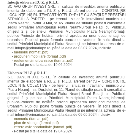
Intenție elaborare P.U.Z. și R.L.U.
SC AVO GRUP INVEST SRL, în calitate de investitor, anunță publicului
intenția de elaborare a P.U.Z. și R.L.U. aferent pentru – CONSTRUIRE
LOCUINȚE INȘIRUITE/APARTHOTEL D+P+1E CU SPAȚII DE PRESTĂRI
SERVICII LA PARTER - pe terenul situat în intravilanul municipiului
Piatra Neamț, b-dul. 9 Mai, nr. 45. Planul de situație poate fi consultat la
sediul Primăriei Municipiului Piatra Neamț-Biroul Relații cu Publicul,
ghișeul 2 și pe site-ul Primăriei Municipiului Piatra Neamț-Informații
publice-Proiecte de hotărâri privind aprobarea unor documentații de
urbanism. Publicul poate formula puncte de vedere în scris direct la
sediul Primăriei Municipiului Piatra Neamț și pe internet la adresa de e-
mail infopn@primariapn.ro, până la data de 03.07.2024, inclusiv.
-
memoriu (format .pdf)
-
propuneri mobiliare (format .pdf)
-
reglementări urbanistice (format .pdf)
- Postat pe site la data de 19.06.2024
Elaborare P.U.Z. și R.L.U.
S.C. DANLIN XXL S.R.L. în calitate de investitor, anunță publicului
intenția de elaborare a P.U.Z. și R.L.U. aferent pentru – CONSTRUIRE
LOCUINȚE COLECTIVE - pe terenul situat în intravilanul municipiului
Piatra Neamț, str. Durăului, nr. 11. Planul de situație poate fi consultat la
sediul Primăriei Municipiului Piatra Neamț-Biroul Relații cu Publicul,
ghișeul 2 și pe site-ul Primăriei Municipiului Piatra Neamț-Informații
publice-Proiecte de hotărâri privind aprobarea unor documentații de
urbanism. Publicul poate formula puncte de vedere în scris direct la
sediul Primăriei Municipiului Piatra Neamț și pe internet la adresa de e-
mail infopn@primariapn.ro, până la data de 09.05.2024 inclusiv.
-
memoriu (format .pdf)
-
plan de situație (format .pdf)
-
cerere aviz oportunitate (format .pdf)
- Postat pe site la data de 19.04.2024