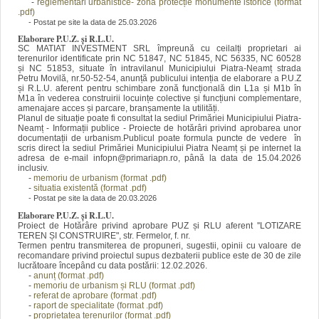
-
reglementari urbanistice- zonă protecție monumente istorice
(format
.pdf)
- Postat pe site la data de 25.03.2026
Elaborare P.U.Z. și R.L.U.
SC MATIAT INVESTMENT SRL împreună cu ceilalți proprietari ai
terenurilor identificate prin NC 51847, NC 51845, NC 56335, NC 60528
și NC 51853, situate în intravilanul Municipiului Piatra-Neamț strada
Petru Movilă, nr.50-52-54, anunță publicului intenția de elaborare a P.U.Z
și R.L.U. aferent pentru schimbare zonă funcțională din L1a și M1b în
M1a în vederea construirii locuințe colective și funcțiuni complementare,
amenajare acces și parcare, branșamente la utilități.
Planul de situație poate fi consultat la sediul Primăriei Municipiului Piatra-
Neamț -
Informații publice - Proiecte de hotărâri privind aprobarea unor
documentații de urbanism.Publicul poate formula puncte de vedere în
scris direct la sediul Primăriei Municipiului Piatra Neamț și pe internet la
adresa de e-mail infopn@primariapn.ro, până la data de 15.04.2026
inclusiv.
-
memoriu de urbanism
(format
.pdf)
-
situatia existentă (format .pdf)
- Postat pe site la data de 20.03.2026
Elaborare P.U.Z. și R.L.U.
Proiect de Hotărâre privind aprobare PUZ și RLU aferent ''LOTIZARE
TEREN ȘI CONSTRUIRE", str. Fermelor, f. nr.
Termen pentru transmiterea de propuneri, sugestii, opinii cu valoare de
recomandare privind proiectul supus dezbaterii publice este de 30 de zile
lucrătoare începând cu data postării: 12.02.2026.
-
anunț (format
.pdf)
-
memoriu de urbanism și RLU (format .pdf)
-
referat de aprobare (format .pdf)
-
raport de specialitate (format .pdf)
-
proprietatea terenurilor (forma
t .pdf)