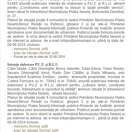
51483 anunță publicului intenția de elaborare a P.U.Z. și R.L.U. aferent
pentru „Construirea unei locuințe cu birouri și spații prestări servicii",
teren situat în intravilanul Municipiului Piatra Neamț, Bulevardul Decebal,
nr. 37.
Planul de situație poate fi consultat la sediul Primăriei Municipiului Piatra
Neamț-Biroul Relații cu Publicul, ghișeul 2 și pe site-ul Primăriei
Municipiului Piatra Neamț-Informații publice-Proiecte de hotărâri privind
aprobarea unor documentații de urbanism. Publicul poate formula puncte
de vedere în scris direct la sediul Primăriei Municipiului Piatra Neamț și
pe internet la adresa de e-mail infopn@primariapn.ro, până la data de
09.09.2024, inclusiv.
-
memoriu (format .pdf)
-
plan de situație (format .pdf)
- Postat pe site la data de 20.08.2024
Intenție elaborare P.U.Z. și R.L.U.
Călin Vasile, Călin Gheorghe, Boroș Valentin, Tulan Elena, Tulan Teodor,
Secara Gheorghiță Ionuț, Radu Dan Cătălin și Radu Mihaela, prin
împuternicit Acatrinei Emilian, pentru terenurile proprietate, înscrise în
Cartea Funciara cu nr. 70441 și nr. 70440, anunță publicului intenția de
elaborare a P.U.Z. și R.L.U. aferent pentru „Lotizare teren, construire
locuințe, împrejmuire și racorduri la utilități", terenuri situate în intravilanul
Municipiului Piatra Neamț, strada Apusului
Planul de situație poate fi consultat la sediul Primăriei Municipiului Piatra
Neamț-Biroul Relații cu Publicul, ghișeul 2 și pe site-ul Primăriei
Municipiului Piatra Neamț-Informații publice-Proiecte de hotărâri privind
aprobarea unor documentații de urbanism. Publicul poate formula puncte
de vedere în scris direct la sediul Primăriei Municipiului Piatra Neamț și
pe internet la adresa de e-mail infopn@primariapn.ro , până la data de
06.09.2024 inclusiv.
-
memoriu (format .pdf)
-
plan de situație (format .pdf)