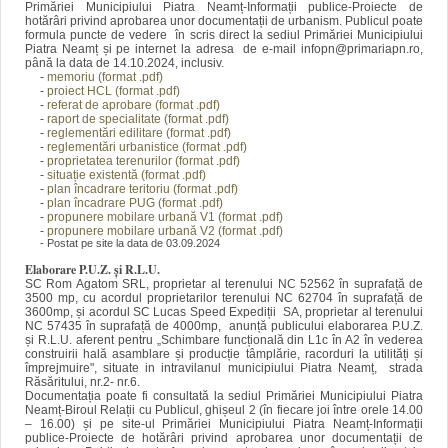
Primăriei Municipiului Piatra Neamț-Informații publice-Proiecte de
hotărâri privind aprobarea unor documentații de urbanism. Publicul poate
formula puncte de vedere în scris direct la sediul Primăriei Municipiului
Piatra Neamț și pe internet la adresa de e-mail infopn@primariapn.ro,
până la data de 14.10.2024, inclusiv.
-
memoriu (format .pdf)
-
proiect HCL (format .pdf)
-
referat de aprobare (format .pdf)
-
raport de specialitate (format .pdf)
-
reglementări edilitare (format .pdf)
-
reglementări urbanistice (format .pdf)
-
proprietatea terenurilor (format .pdf)
-
situație existentă (format .pdf)
-
plan încadrare teritoriu (format .pdf)
-
plan încadrare PUG (format .pdf)
-
propunere mobilare urbană V1 (format .pdf)
-
propunere mobilare urbană V2 (format .pdf)
- Postat pe site la data de 03.09.2024
Elaborare P.U.Z. și R.L.U.
SC Rom Agatom SRL, proprietar al terenului NC 52562 în suprafață de
3500 mp, cu acordul proprietarilor terenului NC 62704 în suprafață de
3600mp, și acordul SC Lucas Speed Expediții SA, proprietar al terenului
NC 57435 în suprafață de 4000mp, anunță publicului elaborarea P.U.Z.
și R.L.U. aferent pentru „Schimbare funcțională din L1c în A2 în vederea
construirii hală asamblare și producție tâmplărie, racorduri la utilități și
împrejmuire", situate in intravilanul municipiului Piatra Neamț, strada
Răsăritului, nr.2- nr.6.
Documentația poate fi consultată la sediul Primăriei Municipiului Piatra
Neamț-Biroul Relații cu Publicul, ghișeul 2 (în fiecare joi între orele 14.00
– 16.00) și pe site-ul Primăriei Municipiului Piatra Neamț-Informații
publice-Proiecte de hotărâri privind aprobarea unor documentații de