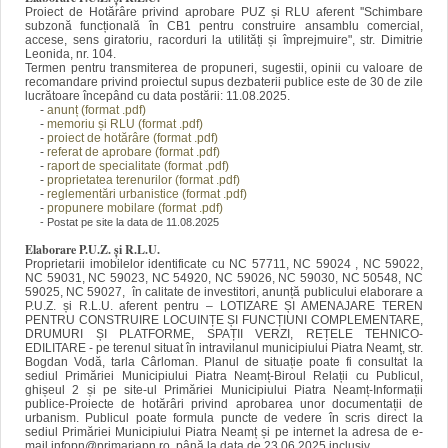
Proiect de Hotărâre privind aprobare PUZ și RLU aferent ''Schimbare
subzonă funcțională în CB1 pentru construire ansamblu comercial,
accese, sens giratoriu, racorduri la utilități și împrejmuire", str. Dimitrie
Leonida, nr. 104.
Termen pentru transmiterea de propuneri, sugestii, opinii cu valoare de
recomandare privind proiectul supus dezbaterii publice este de 30 de zile
lucrătoare începând cu data postării: 11.08.2025.
-
anunț (format
.pdf)
-
memoriu și RLU (format .pdf)
-
proiect de hotărâre (format .pdf)
-
referat de aprobare (format .pdf)
-
raport de specialitate (format .pdf)
-
proprietatea terenurilor (forma
t .pdf)
-
reglementări urbanistice (format .pdf)
-
propunere mobilare (format .pdf)
- Postat pe site la data de 11.08.2025
Elaborare P.U.Z. și R.L.U.
Proprietarii imobilelor identificate cu NC 57711, NC 59024 , NC 59022,
NC 59031, NC 59023, NC 54920, NC 59026, NC 59030, NC 50548, NC
59025, NC 59027, în calitate de investitori, anunță publicului elaborare a
P.U.Z. și R.L.U. aferent pentru – LOTIZARE ȘI AMENAJARE TEREN
PENTRU CONSTRUIRE LOCUINȚE ȘI FUNCȚIUNI COMPLEMENTARE,
DRUMURI ȘI PLATFORME, SPAȚII VERZI, REȚELE TEHNICO-
EDILITARE - pe terenul situat în intravilanul municipiului Piatra Neamț, str.
Bogdan Vodă, tarla Cârloman.
Planul de situație p
oate fi consultat la
sediul Primăriei Municipiului Piatra Neamț-Biroul Relații cu Publicul,
ghișeul 2 și pe site-ul Primăriei Municipiului Piatra Neamț-Informații
publice-Proiecte de hotărâri privind aprobarea unor documentații de
urbanism. Publicul poate formula puncte de vedere în scris direct la
sediul Primăriei Municipiului Piatra Neamț și pe internet la adresa de e-
mail infopn@primariapn.ro, până la data de 23.06.2025 inclusiv.