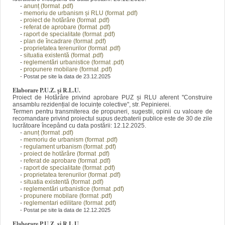
-
anunț (format
.pdf)
-
memoriu de urbanism și RLU (format .pdf)
-
proiect de hotărâre (format .pdf)
-
referat de aprobare (format .pdf)
-
raport de specialitate (format .pdf)
-
plan de încadrare (forma
t .pdf)
-
proprietatea terenurilor (forma
t .pdf)
-
situatia existentă (forma
t .pdf)
-
reglementări urbanistice (format .pdf)
-
propunere mobilare (format .pdf)
- Postat pe site la data de 23.12.2025
Elaborare P.U.Z. și R.L.U.
Proiect de Hotărâre privind aprobare PUZ și RLU aferent ''Construire
ansamblu rezidențial de locuințe colective", str. Pepinierei.
Termen pentru transmiterea de propuneri, sugestii, opinii cu valoare de
recomandare privind proiectul supus dezbaterii publice este de 30 de zile
lucrătoare începând cu data postării: 12.12.2025.
-
anunț (format
.pdf)
-
memoriu de urbanism (format .pdf)
-
regulament urbanism
(format .pdf)
-
proiect de hotărâre (format .pdf)
-
referat de aprobare (format .pdf)
-
raport de specialitate (format .pdf)
-
proprietatea terenurilor (forma
t .pdf)
-
situatia existentă (forma
t .pdf)
-
reglementări urbanistice (format .pdf)
-
propunere mobilare (format .pdf)
-
reglementari edilitare (for
mat .pdf)
- Postat pe site la data de 12.12.2025
Elaborare P.U.Z. și R.L.U.