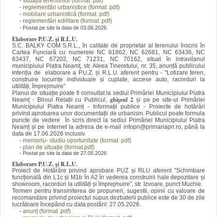
-
situația
terenurilor (forma
t .pdf)
-
reglementări urbanistice (format .pdf)
-
mobilare urbanistică (format .pdf)
-
reglementări edilitare
(format .pdf)
- Postat pe site la data de 03.06.2026
Elaborare P.U.Z. și R.L.U.
S.C. BALKY COM S.R.L., în calitate de proprietar al terenului înscris în
Cartea Funciară cu numerele NC 61862, NC 62661, NC 63436, NC
63437, NC 67202, NC 71231, NC 70162, situat
în intravilanul
municipiului Piatra Neamț, str. Aleea Tineretului, nr. 35,
anunță publicului
intenția de elaborare a P.U.Z. și R.L.U. aferent pentru - "Lotizare teren,
construire locuințe individuale și cuplate, accese auto, racorduri la
utilități, împrejmuire"
Planul de situație poate fi consultat la sediul Primăriei Municipiului
Piatra
ghișeul 2
Neamț - Biroul Relații cu Publicul,
și pe
pe site-ul Primăriei
Municipiului Piatra Neamț - Informații publice - Proiecte de hotărâri
privind aprobarea unor documentații de urbanism. Publicul poate formula
puncte de vedere în scris direct la sediul Primăriei Municipiului Piatra
Neamț și pe internet la adresa de e-mail infopn@primariapn.ro, până la
data de 17.06.2026 inclusiv.
-
memoriu- studiu oportunitate (format .pdf)
-
plan de situație (format.pdf)
- Postat pe site la data de 27.05.2026
Elaborare P.U.Z. și R.L.U.
Proiect de Hotărâre privind aprobare PUZ și RLU aferent ''Schimbare
funcțională din L1c și M1b în A2 în vederea construirii hale depozitare și
showroom, racorduri la utilități și împrejmuire", str. Izvoare, punct Muchie.
Termen pentru transmiterea de propuneri, sugestii, opinii cu valoare de
recomandare privind proiectul supus dezbaterii publice este de 30 de zile
lucrătoare începând cu data postării: 27.05.2026.
-
anunț (format
.pdf)