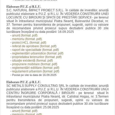
Elaborare P.U.Z. și R.L.U.
S.C. NATURAL IMPACT PROIECT S.R.L. în calitate de investitor, anunță
publicului elaborare a P.U.Z. și R.L.U. ÎN VEDEREA CONSTRUIRII UNEI
LOCUINȚE CU BIROURI ȘI SPAȚII DE PRESTĂRI SERVICII - pe terenul
situat în intravilanul municipiului Piatra Neamț, Bulevardul Decebal, nr.
37.
Termen pentru transmiterea de propuneri, sugestii, opinii cu valoare
de recomandare privind proiecul supus dezbaterii publice 30 zile
lucrătoare începând cu data postării:
16.09.2025
-
anunț (format
.pdf)
-
memoriu (format .pdf)
-
proiect HCL (format .pdf)
-
referat de aprobare (format .pdf)
-
raport de specialitate (format .pdf)
-
reglementări urbanistice (format .pdf)
-
proprietatea terenurilor (format .pdf)
-
situație existentă (format .pdf)
-
propunere mobilare (format .pdf)
-
reglementări edilitare
(format .pdf)
-
regulament urbanism (format .pdf)
- Postat pe site la data de 16.09.2025
Elaborare P.U.Z. și R.L.U.
SC METALS SUPPLY CONSULTING SRL în calitate de investitor, anunță
publicului elaborare a P.U.Z. și R.L.U. ÎN VEDEREA CONSTRUIRII UNUI
CENTRU ÎNGRIJIRE CORPORALĂ / BIROURI - pe terenul situat în
intravilanul municipiului Piatra Neamț, str. Calistrat Hogaș, nr. 3.
Termen
pentru transmiterea de propuneri, sugestii, opinii cu valoare de
recomandare privind proiecul supus dezbaterii publice 30 zile lucrătoare
începând cu data postării:
25.08.2025
-
anunț (format
.pdf)
-
memoriu (format .pdf)