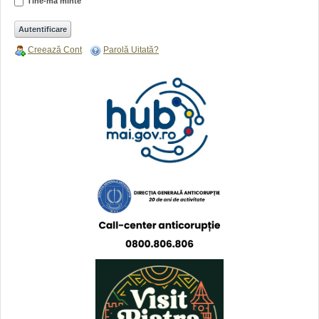
Tine-ma minte
Creează Cont
Parolă Uitată?