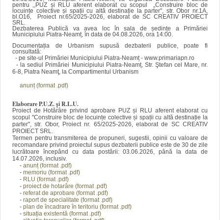
pentru ,,PUZ și RLU aferent elaborat cu scopul „Construire bloc de
locuințe colective și spații cu altă destinație la parter", str. Obor nr.1A,
bl.O16, Proiect nr.65/2025-2026, elaborat de SC CREATIV PROIECT
SRL.
Dezbaterea Publică va avea loc în sala de ședințe a Primăriei
Municipiului Piatra-Neamț, în data de 04.08.2026, ora 14:00.
Documentația de Urbanism supusă dezbaterii publice, poate fi
consultată:
-
pe site-ul Primăriei Municipiului Piatra-Neamț - www.primariapn.ro
-
la sediul Primăriei Municipiului Piatra-Neamț, Str. Ştefan cel Mare, nr.
6-8, Piatra Neamţ, la Compartimentul Urbanism
anunț (format
.pdf)
Elaborare P.U.Z. și R.L.U.
Proiect de Hotărâre privind aprobare PUZ și RLU aferent elaborat cu
scopul ''Construire bloc de locuințe colective și spații cu altă destinație la
parter", str. Obor, Proiect nr. 65/2025-2026, elaborat de SC CREATIV
PROIECT SRL.
Termen pentru transmiterea de propuneri, sugestii, opinii cu valoare de
recomandare privind proiectul supus dezbaterii publice este de 30 de zile
lucrătoare începând cu data postării: 03.06.2026, până la data de
14.07.2026, inclusiv.
-
anunț (format
.pdf)
-
memoriu (format .pdf)
-
RLU (format .pdf)
-
proiect de hotarâre (forma
t .pdf)
-
referat de aprobare (format .pdf)
-
raport de specialitate (format .pdf)
-
plan de încadrare în teritoriu
(forma
t .pdf)
-
situația existentă
(forma
t .pdf)