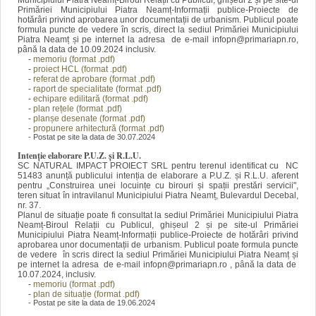
Municipiului Piatra Neamț-Biroul Relații cu Publicul, ghișeul 2 și pe site-ul
Primăriei Municipiului Piatra Neamț-Informații publice-Proiecte de
hotărâri privind aprobarea unor documentații de urbanism. Publicul poate
formula puncte de vedere în scris, direct la sediul Primăriei Municipiului
Piatra Neamț și pe internet la adresa de e-mail infopn@primariapn.ro,
până la data de 10.09.2024 inclusiv.
-
memoriu (format .pdf)
-
proiect HCL (format .pdf)
-
referat de aprobare (format .pdf)
-
raport de specialitate (format .pdf)
-
echipare edilitară (format .pdf)
-
plan rețele (format .pdf)
-
planșe desenate (format .pdf)
-
propunere arhitectură (format .pdf)
- Postat pe site la data de 30.07.2024
Intenție elaborare P.U.Z. și R.L.U.
SC NATURAL IMPACT PROIECT SRL pentru terenul identificat cu NC
51483 anunță publicului intenția de elaborare a P.U.Z. și R.L.U. aferent
pentru „Construirea unei locuințe cu birouri și spații prestări servicii",
teren situat în intravilanul Municipiului Piatra Neamț, Bulevardul Decebal,
nr. 37.
Planul de situație poate fi consultat la sediul Primăriei Municipiului Piatra
Neamț-Biroul Relații cu Publicul, ghișeul 2 și pe site-ul Primăriei
Municipiului Piatra Neamț-Informații publice-Proiecte de hotărâri privind
aprobarea unor documentații de urbanism. Publicul poate formula puncte
de vedere în scris direct la sediul Primăriei Municipiului Piatra Neamț și
pe internet la adresa de e-mail infopn@primariapn.ro , până la data de
10.07.2024, inclusiv.
-
memoriu (format .pdf)
-
plan de situație (format .pdf)
- Postat pe site la data de 19.06.2024