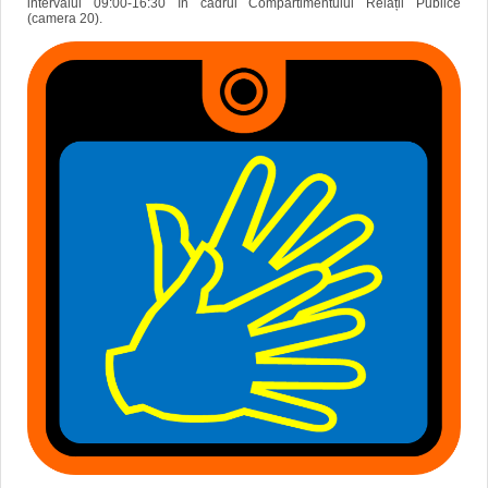
intervalul 09:00-16:30 în cadrul Compartimentului Relații Publice
(camera 20).