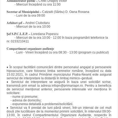
Administrator public
–
Chitic Dragoș Victor
- Miercuri începând cu ora 11:00
Secretar al Municipiului –
Catzaiti (Sârbu) D. Oana Roxana
- Luni de la ora 09:00
Arhitect șef
–
Andrei Ciubotaru
- Miercuri de la ora 10:00
Șef S.P.C.L.E.P.
–
Loredana Popescu
- Miercuri de la ora 10:00 - 12:00 în baza programării telefonice la
nr. 0233210411
Compartiment organizare audiențe
- Luni - Vineri începând cu ora 08:30 - 13:00 (program cu publicul)
♦ În scopul facilitării comunicării dintre personalul angajat și persoanele
hipoacuzice, care folosesc limba semnelor române, începând cu data
15.02.2021, în cadrul Primăriei municipiului Piatra-Neamț este asigurat
serviciul de interpretare la distanță în limbaj mimico–gestual.
♦ Serviciul de interpretare se asigură în baza unei solicitări scrise,
transmisă prin email la adresa infopn@primariapn.ro. Pentru a beneficia
de serviciul menționat anterior, persoanele interesate vor menționa în
solicitare:
- nume și prenume;
- adresa de domiciliu;
- expunerea detaliată a problemei/solicitării.
♦ Serviciul va fi prestat de luni până vineri, într-un interval de cel mult
două zile lucrătoare de la momentul primirii solicitării, în intervalul 09:00-
13:00, în cadrul Compartimentului Organizare Audiențe, respectiv în