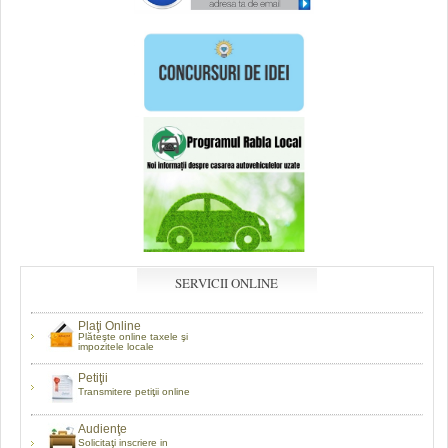
SERVICII ONLINE
Plaţi Online
Plăteşte online taxele şi
impozitele locale
Petiţii
Transmitere petiţii online
Audienţe
Solicitaţi inscriere in