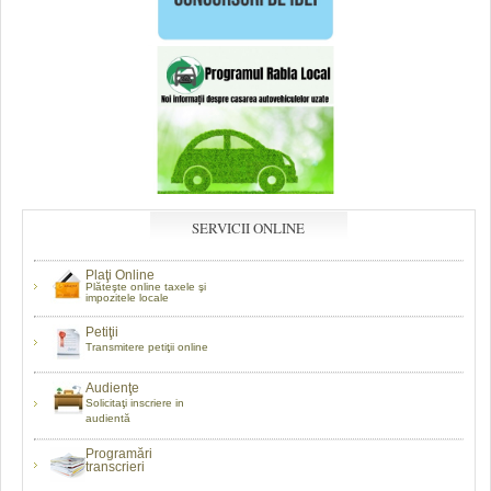
SERVICII ONLINE
Plaţi Online
Plăteşte online taxele şi
impozitele locale
Petiţii
Transmitere petiţii online
Audienţe
Solicitaţi inscriere in
audientă
Programări
transcrieri