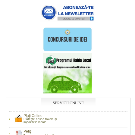
SERVICII ONLINE
Plaţi Online
Plăteşte online taxele şi
impozitele locale
Petiţii