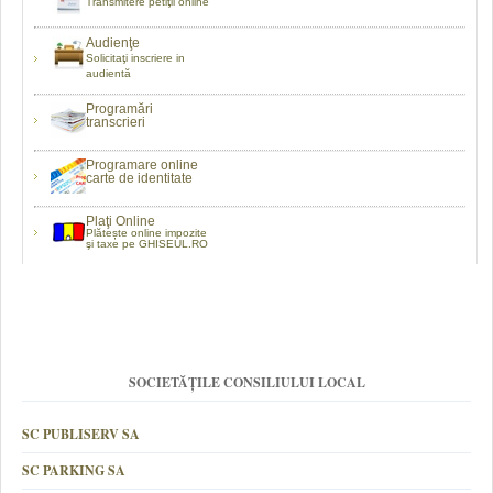
Transmitere petiţii online
Audienţe
Solicitaţi inscriere in
audientă
Programări
transcrieri
Programare online
carte de identitate
Plaţi Online
Plătește online impozite
şi taxe pe GHISEUL.RO
SOCIETĂȚILE CONSILIULUI LOCAL
SC PUBLISERV SA
SC PARKING SA