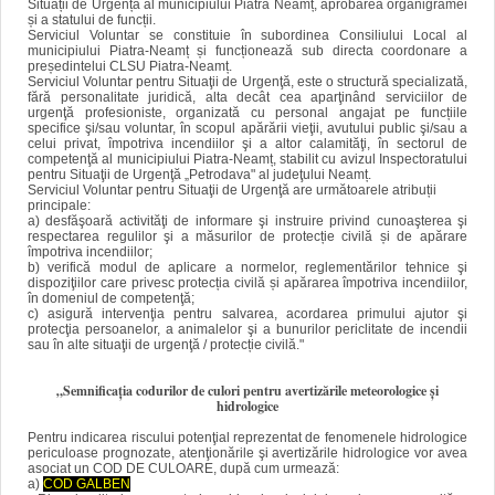
Situații de Urgență al municipiului Piatra Neamț, aprobarea organigramei
și a statului de funcții.
Serviciul Voluntar se constituie în subordinea Consiliului Local al
municipiului Piatra-Neamț și funcționează sub directa coordonare a
președintelui CLSU Piatra-Neamț.
Serviciul Voluntar pentru Situaţii de Urgenţă, este o structură specializată,
fără personalitate juridică, alta decât cea aparţinând serviciilor de
urgenţă profesioniste, organizată cu personal angajat pe funcțiile
specifice şi/sau voluntar, în scopul apărării vieţii, avutului public şi/sau a
celui privat, împotriva incendiilor şi a altor calamităţi, în sectorul de
competenţă al municipiului Piatra-Neamț, stabilit cu avizul Inspectoratului
pentru Situaţii de Urgenţă „Petrodava" al judeţului Neamț
.
Serviciul Voluntar pentru Situaţii de Urgenţă are următoarele atribuții
principale:
a) desfăşoară activităţi de informare şi instruire privind cunoaşterea şi
respectarea regulilor şi a măsurilor de protecție civilă și de apărare
împotriva incendiilor;
b) verifică modul de aplicare a normelor, reglementărilor tehnice şi
dispoziţiilor care privesc protecția civilă și apărarea împotriva incendiilor,
în domeniul de competenţă;
c) asigură intervenţia pentru salvarea, acordarea primului ajutor şi
protecţia persoanelor, a animalelor şi a bunurilor periclitate de incendii
sau în alte situaţii de urgenţă / protecție civilă.
"
„Semnificaţia codurilor de culori pentru avertizările meteorologice şi
hidrologice
Pentru indicarea riscului potenţial reprezentat de fenomenele hidrologice
periculoase prognozate, atenţionările şi avertizările hidrologice vor avea
asociat un COD DE CULOARE, după cum urmează:
a)
COD GALBEN