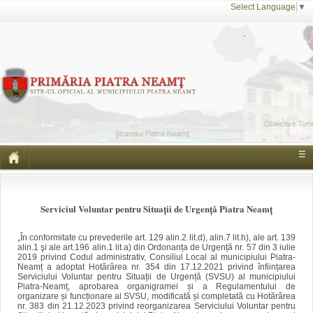
Select Language
▼
☰
Serviciul Voluntar pentru Situații de Urgență Piatra Neamț
„
În conformitate cu prevederile art. 129 alin.2 lit.d), alin.7 lit.h), ale art. 139
alin.1 şi ale art.196 alin.1 lit.a) din Ordonanța de Urgență nr. 57 din 3 iulie
2019 privind Codul administrativ, Consiliul Local al municipiului Piatra-
Neamț a adoptat Hotărârea nr. 354 din 17.12.2021 privind înființarea
Serviciului Voluntar pentru Situații de Urgență (SVSU) al municipiului
Piatra-Neamț, aprobarea organigramei și a Regulamentului de
organizare și funcționare al SVSU, modificată și completată cu Hotărârea
nr. 383 din 21.12.2023 privind reorganizarea Serviciului Voluntar pentru