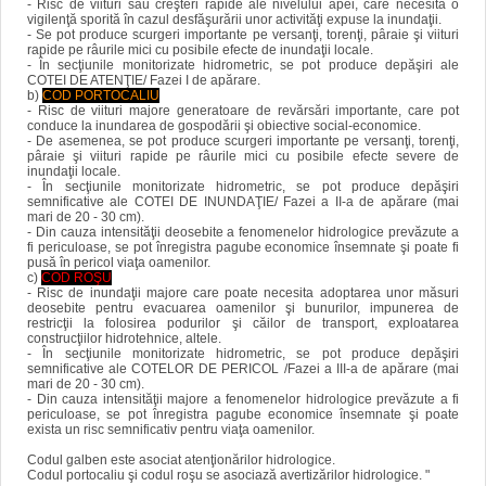
- Risc de viituri sau creşteri rapide ale nivelului apei, care necesită o
vigilenţă sporită în cazul desfăşurării unor activităţi expuse la inundaţii.
- Se pot produce scurgeri importante pe versanţi, torenţi, pâraie şi viituri
rapide pe râurile mici cu posibile efecte de inundaţii locale.
- În secţiunile monitorizate hidrometric, se pot produce depăşiri ale
COTEI DE ATENŢIE/ Fazei I de apărare.
b)
COD PORTOCALIU
- Risc de viituri majore generatoare de revărsări importante, care pot
conduce la inundarea de gospodării şi obiective social-economice.
- De asemenea, se pot produce scurgeri importante pe versanţi, torenţi,
pâraie şi viituri rapide pe râurile mici cu posibile efecte severe de
inundaţii locale.
- În secţiunile monitorizate hidrometric, se pot produce depăşiri
semnificative ale COTEI DE INUNDAŢIE/ Fazei a II-a de apărare (mai
mari de 20 - 30 cm).
- Din cauza intensităţii deosebite a fenomenelor hidrologice prevăzute a
fi periculoase, se pot înregistra pagube economice însemnate şi poate fi
pusă în pericol viaţa oamenilor.
c)
COD ROŞU
- Risc de inundaţii majore care poate necesita adoptarea unor măsuri
deosebite pentru evacuarea oamenilor şi bunurilor, impunerea de
restricţii la folosirea podurilor şi căilor de transport, exploatarea
construcţiilor hidrotehnice, altele.
- În secţiunile monitorizate hidrometric, se pot produce depăşiri
semnificative ale COTELOR DE PERICOL /Fazei a III-a de apărare (mai
mari de 20 - 30 cm).
- Din cauza intensităţii majore a fenomenelor hidrologice prevăzute a fi
periculoase, se pot înregistra pagube economice însemnate şi poate
exista un risc semnificativ pentru viaţa oamenilor.
Codul galben este asociat atenţionărilor hidrologice.
Codul portocaliu şi codul roşu se asociază avertizărilor hidrologice. "