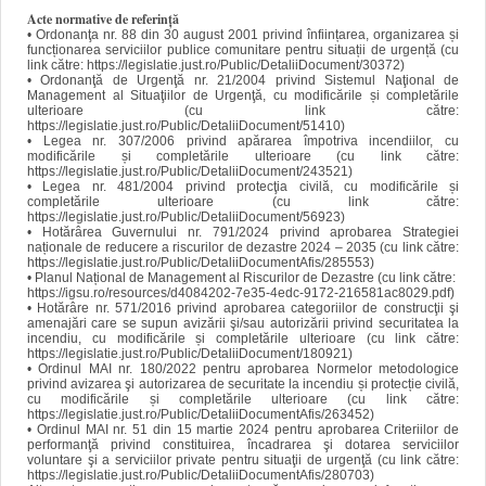
Acte normative de referinţă
•
Ordonanţa nr. 88 din 30 august 2001 privind înființarea, organizarea și
funcționarea serviciilor publice comunitare pentru situații de urgență (cu
link către: https://legislatie.just.ro/Public/DetaliiDocument/30372)
•
Ordonanţă de Urgenţă nr. 21/2004 privind Sistemul Naţional de
Management al Situaţiilor de Urgenţă, cu modificările și completările
ulterioare (cu link către:
https://legislatie.just.ro/Public/DetaliiDocument/51410)
•
Legea nr. 307/2006 privind apărarea împotriva incendiilor, cu
modificările și completările ulterioare (cu link către:
https://legislatie.just.ro/Public/DetaliiDocument/243521)
•
Legea nr. 481/2004 privind protecţia civilă, cu modificările și
completările ulterioare (cu link către:
https://legislatie.just.ro/Public/DetaliiDocument/56923)
•
Hotărârea Guvernului nr. 791/2024 privind aprobarea Strategiei
naționale de reducere a riscurilor de dezastre 2024 – 2035 (cu link către:
https://legislatie.just.ro/Public/DetaliiDocumentAfis/285553)
•
Planul Național de Management al Riscurilor de Dezastre (cu link către:
https://igsu.ro/resources/d4084202-7e35-4edc-9172-216581ac8029.pdf)
•
Hotărâre nr. 571/2016 privind aprobarea categoriilor de construcţii şi
amenajări care se supun avizării şi/sau autorizării privind securitatea la
incendiu, cu modificările și completările ulterioare (cu link către:
https://legislatie.just.ro/Public/DetaliiDocument/180921)
•
Ordinul MAI nr. 180/2022 pentru aprobarea Normelor metodologice
privind avizarea şi autorizarea de securitate la incendiu și protecție civilă,
cu modificările și completările ulterioare (cu link către:
https://legislatie.just.ro/Public/DetaliiDocumentAfis/263452)
•
Ordinul MAI nr. 51 din 15 martie 2024 pentru aprobarea Criteriilor de
performanţă privind constituirea, încadrarea şi dotarea serviciilor
voluntare şi a serviciilor private pentru situaţii de urgenţă (cu link către:
https://legislatie.just.ro/Public/DetaliiDocumentAfis/280703)