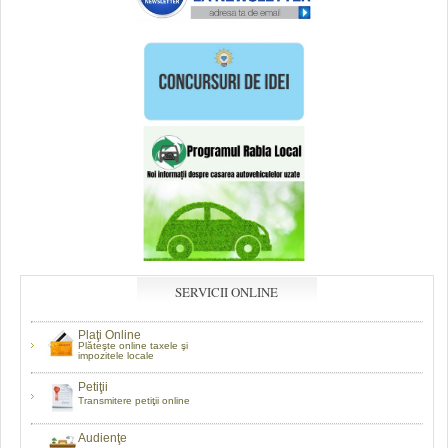
SERVICII ONLINE
Plaţi Online
Plăteşte online taxele şi
impozitele locale
Petiţii
Transmitere petiţii online
Audienţe