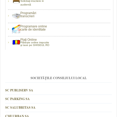
Solicitaţi inscriere in
audientă
Programări
transcrieri
Programare online
carte de identitate
Plaţi Online
Plătește online impozite
şi taxe pe GHISEUL.RO
SOCIETĂȚILE CONSILIULUI LOCAL
SC PUBLISERV SA
SC PARKING SA
SC SALUBRITAS SA
CMI URBAN SA