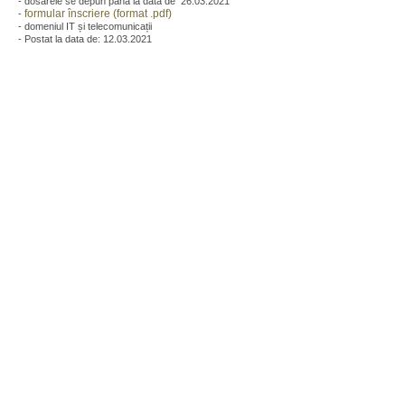
- dosarele se depun până la data de 26.03.2021
formular înscriere (format .pdf)
-
- domeniul IT și telecomunicații
- Postat la data de: 12.03.2021