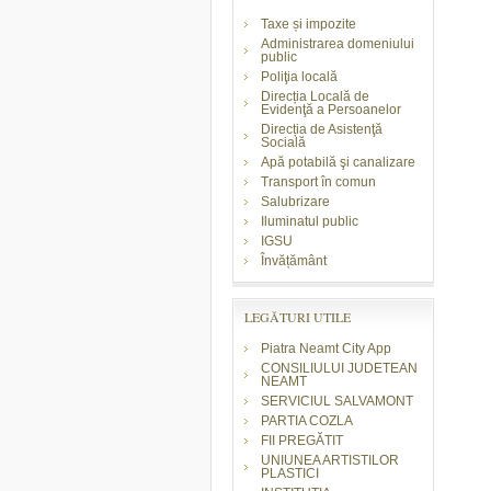
Taxe și impozite
Administrarea domeniului
public
Poliţia locală
Direcția Locală de
Evidenţă a Persoanelor
Direcția de Asistenţă
Socială
Apă potabilă şi canalizare
Transport în comun
Salubrizare
Iluminatul public
IGSU
Învățământ
LEGĂTURI UTILE
Piatra Neamt City App
CONSILIULUI JUDETEAN
NEAMT
SERVICIUL SALVAMONT
PARTIA COZLA
FII PREGĂTIT
UNIUNEA ARTISTILOR
PLASTICI