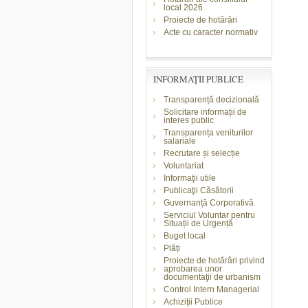
local 2026
Proiecte de hotărâri
Acte cu caracter normativ
INFORMAŢII PUBLICE
Transparență decizională
Solicitare informații de
interes public
Transparența veniturilor
salariale
Recrutare și selecție
Voluntariat
Informaţii utile
Publicaţii Căsătorii
Guvernanță Corporativă
Serviciul Voluntar pentru
Situații de Urgență
Buget local
Plăți
Proiecte de hotărâri privind
aprobarea unor
documentaţii de urbanism
Control Intern Managerial
Achiziţii Publice