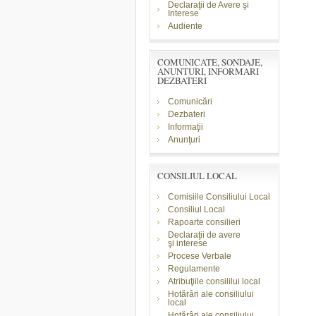
Declaraţii de Avere şi
Interese
Audiente
COMUNICATE, SONDAJE,
ANUNTURI, INFORMARI
DEZBATERI
Comunicări
Dezbateri
Informaţii
Anunţuri
CONSILIUL LOCAL
Comisiile Consiliului Local
Consiliul Local
Rapoarte consilieri
Declaraţii de avere
şi
interese
Procese Verbale
Regulamente
Atribuţiile consililui local
Hotărâri ale consiliului
local
Hotărâri ale consiliului