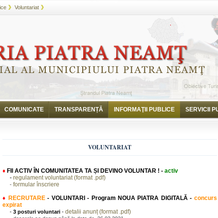
ice
Voluntariat
COMUNICATE
TRANSPARENȚĂ
INFORMAŢII PUBLICE
SERVICII P
VOLUNTARIAT
♦
FII ACTIV ÎN COMUNITATEA TA ȘI DEVINO VOLUNTAR !
-
activ
-
regulament voluntariat (format .pdf)
formular înscriere
-
♦
RECRUTARE
- VOLUNTARI
- Program NOUA PIATRA DIGITALĂ -
concurs
expirat
detalii anunț (format .pdf)
-
3
posturi voluntari
-