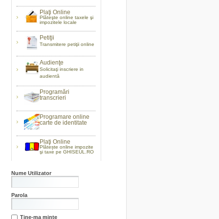
Plaţi Online
Plăteşte online taxele şi
impozitele locale
Petiţii
Transmitere petiţii online
Audienţe
Solicitaţi inscriere in
audientă
Programări
transcrieri
Programare online
carte de identitate
Plaţi Online
Plătește online impozite
şi taxe pe GHISEUL.RO
Nume Utilizator
Parola
Tine-ma minte