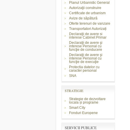
Planul Urbanistic General
Autorizaţii construire
Certificate de urbanism
Avize de săpătură
Oferte terenuri de vanzare
Transportatori Autorizați
Declaraţii de avere si
interese Cabinet Primar
Declaraţii de avere şi
interese Personal cu
funcţie de conducere
Declaraţii de avere şi
interese Personal cu
funcţie de execuţie
Protectia datelor cu
caracter personal
SNA
STRATEGIE
Strategie de dezvoltare
locala și programe
Smart City
Fonduri Europene
SERVICII PUBLICE