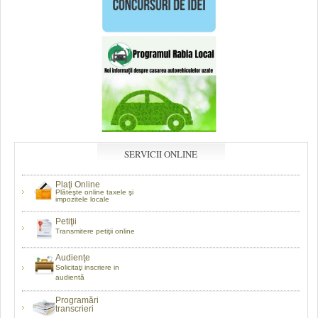
SERVICII ONLINE
Plaţi Online
Plăteşte online taxele şi
impozitele locale
Petiţii
Transmitere petiţii online
Audienţe
Solicitaţi inscriere in
audientă
Programări
transcrieri