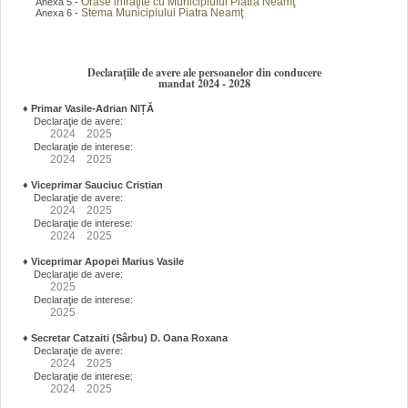
Orase infraţite cu Municipiului Piatra Neamţ
Anexa 5 -
Stema Municipiului Piatra Neamţ
Anexa 6 -
Declarațiile de avere ale persoanelor din conducere
mandat 2024 - 2028
♦
Primar Vasile-Adrian NIȚĂ
Declaraţie de avere:
2024
2025
Declaraţie de interese:
2024
2025
♦
Viceprimar Sauciuc Cristian
Declaraţie de avere:
2024
2025
Declaraţie de interese:
2024
2025
♦
Viceprimar Apopei Marius Vasile
Declaraţie de avere:
2025
Declaraţie de interese:
2025
♦
Secretar Catzaiti (Sârbu) D. Oana Roxana
Declaraţie de avere:
2024
2025
Declaraţie de interese:
2024
2025