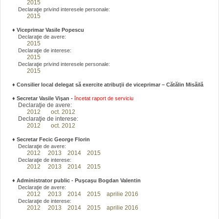
2015
Declaraţie privind interesele personale:
2015
♦
Viceprimar Vasile Popescu
Declaraţie de avere:
2015
Declaraţie de interese:
2015
Declaraţie privind interesele personale:
2015
♦ Consilier local delegat să exercite atribuţii de viceprimar – Cătălin Misăilă
♦
Secretar Vasile Vişan -
încetat raport de serviciu
Declaraţie de avere:
2012
oct. 2012
Declaraţie de interese:
2012
oct. 2012
♦
Secretar Fecic George Florin
Declaraţie de avere:
2012
2013
2014
2015
Declaraţie de interese:
2012
2013
2014
2015
♦
Administrator public - Puşcaşu Bogdan Valentin
Declaraţie de avere:
2012
2013
2014
2015
aprilie 2016
Declaraţie de interese:
2012
2013
2014
2015
aprilie 2016