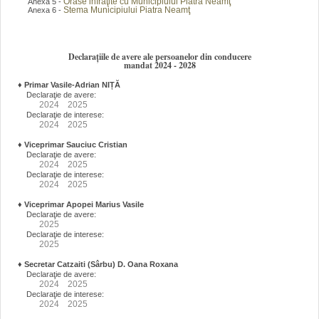
Orase infraţite cu Municipiului Piatra Neamţ
Anexa 5 -
Stema Municipiului Piatra Neamţ
Anexa 6 -
Declarațiile de avere ale persoanelor din conducere
mandat 2024 - 2028
♦
Primar Vasile-Adrian NIȚĂ
Declaraţie de avere:
2024
2025
Declaraţie de interese:
2024
2025
♦
Viceprimar Sauciuc Cristian
Declaraţie de avere:
2024
2025
Declaraţie de interese:
2024
2025
♦
Viceprimar Apopei Marius Vasile
Declaraţie de avere:
2025
Declaraţie de interese:
2025
♦
Secretar Catzaiti (Sârbu) D. Oana Roxana
Declaraţie de avere:
2024
2025
Declaraţie de interese:
2024
2025