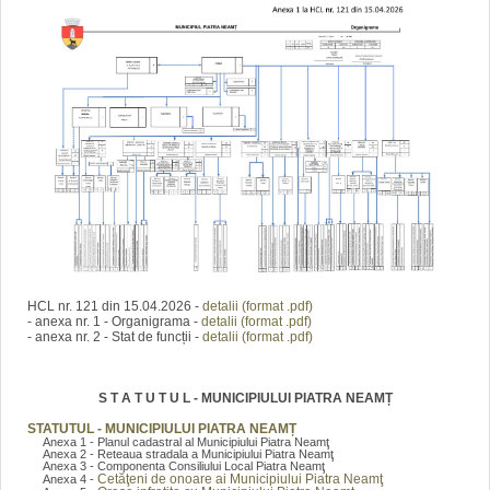
HCL nr. 121 din 15.04.2026 -
detalii (format .pdf)
- anexa nr. 1 - Organigrama -
detalii (format .pdf)
- anexa nr. 2 - Stat de funcții -
detalii (format .pdf)
S T A T U T U L - MUNICIPIULUI PIATRA NEAMȚ
STATUTUL - MUNICIPIULUI PIATRA NEAMȚ
Anexa 1 - Planul cadastral al Municipiului Piatra Neamţ
Anexa 2 - Reteaua stradala a Municipiului Piatra Neamţ
Anexa 3 - Componenta Consiliului Local Piatra Neamţ
Cetăţeni de onoare ai Municipiului Piatra Neamţ
Anexa 4 -