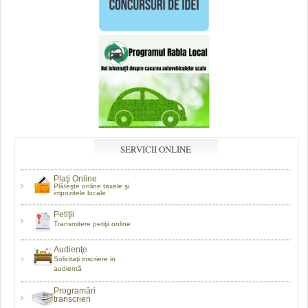
SERVICII ONLINE
Plaţi Online
Plăteşte online taxele şi
impozitele locale
Petiţii
Transmitere petiţii online
Audienţe
Solicitaţi inscriere in
audientă
Programări
transcrieri