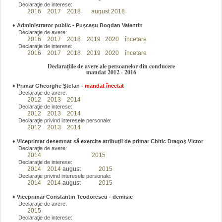
Declaraţie de interese:
2016
2017
2018
august 2018
♦
Administrator public - Puşcaşu Bogdan Valentin
Declaraţie de avere:
2016
2017
2018
2019
2020
încetare
Declaraţie de interese:
2016
2017
2018
2019
2020
încetare
Declarațiile de avere ale persoanelor din conducere
mandat 2012 - 2016
♦
Primar Gheorghe Ştefan
-
mandat încetat
Declaraţie de avere:
2012
2013
2014
Declaraţie de interese:
2012
2013
2014
Declaraţie privind interesele personale:
2012
2013
2014
♦
Viceprimar desemnat să exercite atribuţii de primar Chitic Dragoş Victor
Declaraţie de avere:
2014
2015
Declaraţie de interese:
2014
2014
august
2015
Declaraţie privind interesele personale:
2014
2014
august
2015
♦
Viceprimar Constantin Teodorescu - demisie
Declaraţie de avere:
2015
Declaraţie de interese: