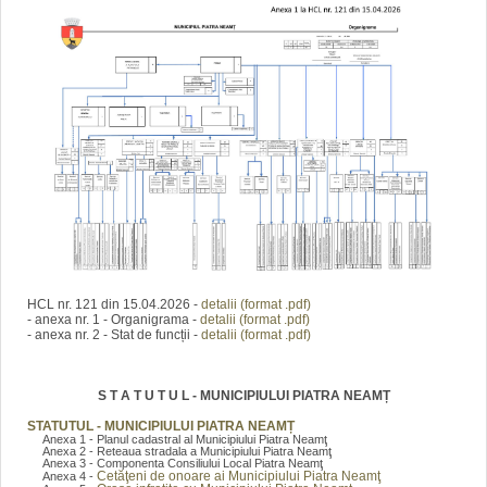
HCL nr. 121 din 15.04.2026 -
detalii (format .pdf)
- anexa nr. 1 - Organigrama -
detalii (format .pdf)
- anexa nr. 2 - Stat de funcții -
detalii (format .pdf)
S T A T U T U L - MUNICIPIULUI PIATRA NEAMȚ
STATUTUL - MUNICIPIULUI PIATRA NEAMȚ
Anexa 1 - Planul cadastral al Municipiului Piatra Neamţ
Anexa 2 - Reteaua stradala a Municipiului Piatra Neamţ
Anexa 3 - Componenta Consiliului Local Piatra Neamţ
Cetăţeni de onoare ai Municipiului Piatra Neamţ
Anexa 4 -