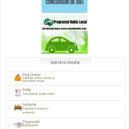
SERVICII ONLINE
Plaţi Online
Plăteşte online taxele şi
impozitele locale
Petiţii
Transmitere petiţii online
Audienţe
Solicitaţi inscriere in
audientă
Programări
transcrieri