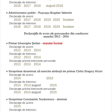
Declaraţie de interese:
2016
2017
2018
august 2018
♦
Administrator public - Puşcaşu Bogdan Valentin
Declaraţie de avere:
2016
2017
2018
2019
2020
încetare
Declaraţie de interese:
2016
2017
2018
2019
2020
încetare
Declarațiile de avere ale persoanelor din conducere
mandat 2012 - 2016
♦
Primar Gheorghe Ştefan
-
mandat încetat
Declaraţie de avere:
2012
2013
2014
Declaraţie de interese:
2012
2013
2014
Declaraţie privind interesele personale:
2012
2013
2014
♦
Viceprimar desemnat să exercite atribuţii de primar Chitic Dragoş Victor
Declaraţie de avere:
2014
2015
Declaraţie de interese:
2014
2014
august
2015
Declaraţie privind interesele personale:
2014
2014
august
2015
♦
Viceprimar Constantin Teodorescu - demisie
Declaraţie de avere:
2015
Declaraţie de interese: