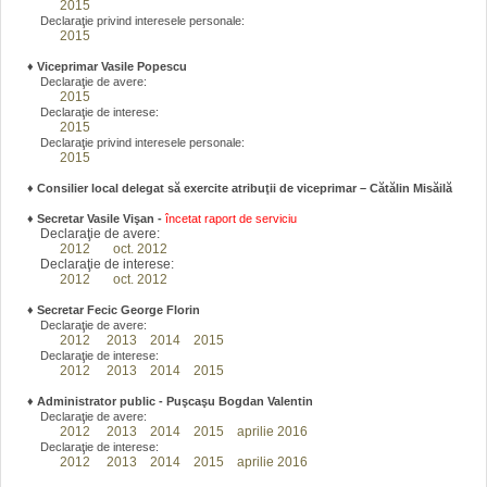
2015
Declaraţie privind interesele personale:
2015
♦
Viceprimar Vasile Popescu
Declaraţie de avere:
2015
Declaraţie de interese:
2015
Declaraţie privind interesele personale:
2015
♦ Consilier local delegat să exercite atribuţii de viceprimar – Cătălin Misăilă
♦
Secretar Vasile Vişan -
încetat raport de serviciu
Declaraţie de avere:
2012
oct. 2012
Declaraţie de interese:
2012
oct. 2012
♦
Secretar Fecic George Florin
Declaraţie de avere:
2012
2013
2014
2015
Declaraţie de interese:
2012
2013
2014
2015
♦
Administrator public - Puşcaşu Bogdan Valentin
Declaraţie de avere:
2012
2013
2014
2015
aprilie 2016
Declaraţie de interese:
2012
2013
2014
2015
aprilie 2016