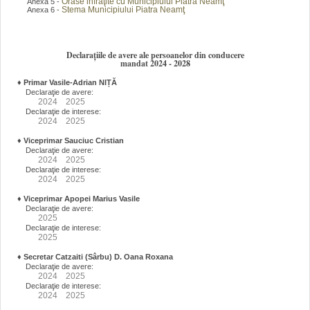
Orase infraţite cu Municipiului Piatra Neamţ
Anexa 5 -
Stema Municipiului Piatra Neamţ
Anexa 6 -
Declarațiile de avere ale persoanelor din conducere
mandat 2024 - 2028
♦
Primar Vasile-Adrian NIȚĂ
Declaraţie de avere:
2024
2025
Declaraţie de interese:
2024
2025
♦
Viceprimar Sauciuc Cristian
Declaraţie de avere:
2024
2025
Declaraţie de interese:
2024
2025
♦
Viceprimar Apopei Marius Vasile
Declaraţie de avere:
2025
Declaraţie de interese:
2025
♦
Secretar Catzaiti (Sârbu) D. Oana Roxana
Declaraţie de avere:
2024
2025
Declaraţie de interese:
2024
2025