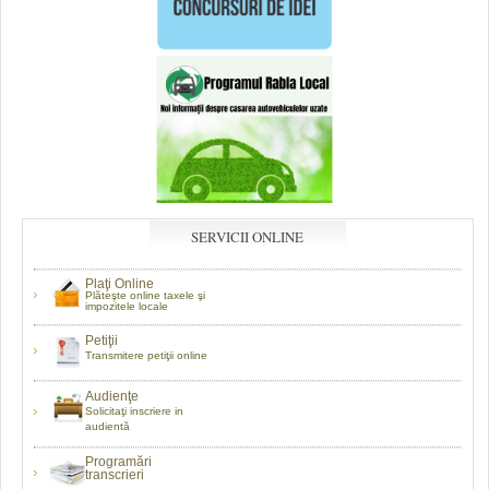
SERVICII ONLINE
Plaţi Online
Plăteşte online taxele şi
impozitele locale
Petiţii
Transmitere petiţii online
Audienţe
Solicitaţi inscriere in
audientă
Programări
transcrieri