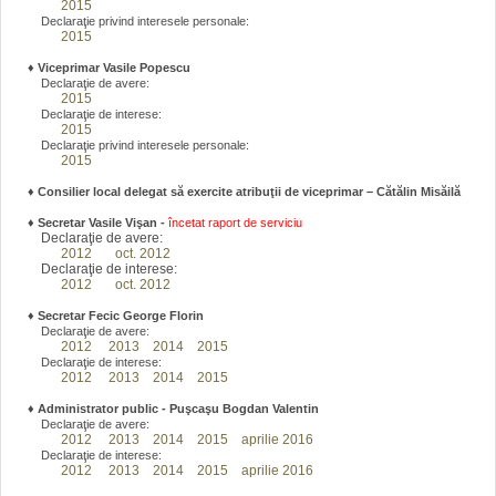
2015
Declaraţie privind interesele personale:
2015
♦
Viceprimar Vasile Popescu
Declaraţie de avere:
2015
Declaraţie de interese:
2015
Declaraţie privind interesele personale:
2015
♦ Consilier local delegat să exercite atribuţii de viceprimar – Cătălin Misăilă
♦
Secretar Vasile Vişan -
încetat raport de serviciu
Declaraţie de avere:
2012
oct. 2012
Declaraţie de interese:
2012
oct. 2012
♦
Secretar Fecic George Florin
Declaraţie de avere:
2012
2013
2014
2015
Declaraţie de interese:
2012
2013
2014
2015
♦
Administrator public - Puşcaşu Bogdan Valentin
Declaraţie de avere:
2012
2013
2014
2015
aprilie 2016
Declaraţie de interese:
2012
2013
2014
2015
aprilie 2016