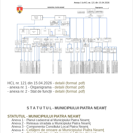
HCL nr. 121 din 15.04.2026 -
detalii (format .pdf)
- anexa nr. 1 - Organigrama -
detalii (format .pdf)
- anexa nr. 2 - Stat de funcții -
detalii (format .pdf)
S T A T U T U L - MUNICIPIULUI PIATRA NEAMȚ
STATUTUL - MUNICIPIULUI PIATRA NEAMȚ
Anexa 1 - Planul cadastral al Municipiului Piatra Neamţ
Anexa 2 - Reteaua stradala a Municipiului Piatra Neamţ
Anexa 3 - Componenta Consiliului Local Piatra Neamţ
Cetăţeni de onoare ai Municipiului Piatra Neamţ
Anexa 4 -