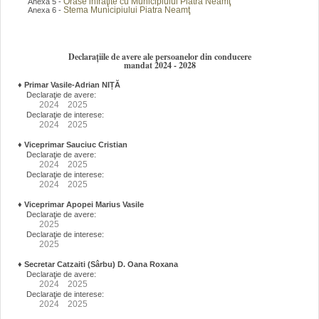
Orase infraţite cu Municipiului Piatra Neamţ
Anexa 5 -
Stema Municipiului Piatra Neamţ
Anexa 6 -
Declarațiile de avere ale persoanelor din conducere
mandat 2024 - 2028
♦
Primar Vasile-Adrian NIȚĂ
Declaraţie de avere:
2024
2025
Declaraţie de interese:
2024
2025
♦
Viceprimar Sauciuc Cristian
Declaraţie de avere:
2024
2025
Declaraţie de interese:
2024
2025
♦
Viceprimar Apopei Marius Vasile
Declaraţie de avere:
2025
Declaraţie de interese:
2025
♦
Secretar Catzaiti (Sârbu) D. Oana Roxana
Declaraţie de avere:
2024
2025
Declaraţie de interese:
2024
2025