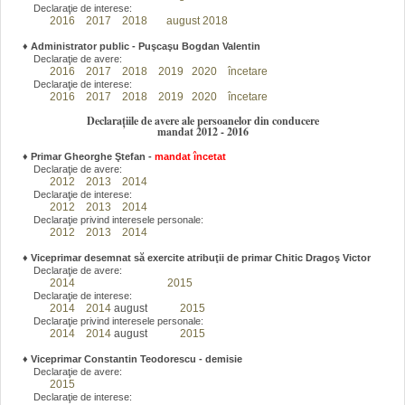
Declaraţie de interese:
2016
2017
2018
august 2018
♦
Administrator public - Puşcaşu Bogdan Valentin
Declaraţie de avere:
2016
2017
2018
2019
2020
încetare
Declaraţie de interese:
2016
2017
2018
2019
2020
încetare
Declarațiile de avere ale persoanelor din conducere
mandat 2012 - 2016
♦
Primar Gheorghe Ştefan
-
mandat încetat
Declaraţie de avere:
2012
2013
2014
Declaraţie de interese:
2012
2013
2014
Declaraţie privind interesele personale:
2012
2013
2014
♦
Viceprimar desemnat să exercite atribuţii de primar Chitic Dragoş Victor
Declaraţie de avere:
2014
2015
Declaraţie de interese:
2014
2014
august
2015
Declaraţie privind interesele personale:
2014
2014
august
2015
♦
Viceprimar Constantin Teodorescu - demisie
Declaraţie de avere:
2015
Declaraţie de interese: