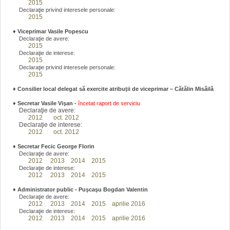
2015
Declaraţie privind interesele personale:
2015
♦
Viceprimar Vasile Popescu
Declaraţie de avere:
2015
Declaraţie de interese:
2015
Declaraţie privind interesele personale:
2015
♦ Consilier local delegat să exercite atribuţii de viceprimar – Cătălin Misăilă
♦
Secretar Vasile Vişan -
încetat raport de serviciu
Declaraţie de avere:
2012
oct. 2012
Declaraţie de interese:
2012
oct. 2012
♦
Secretar Fecic George Florin
Declaraţie de avere:
2012
2013
2014
2015
Declaraţie de interese:
2012
2013
2014
2015
♦
Administrator public - Puşcaşu Bogdan Valentin
Declaraţie de avere:
2012
2013
2014
2015
aprilie 2016
Declaraţie de interese:
2012
2013
2014
2015
aprilie 2016