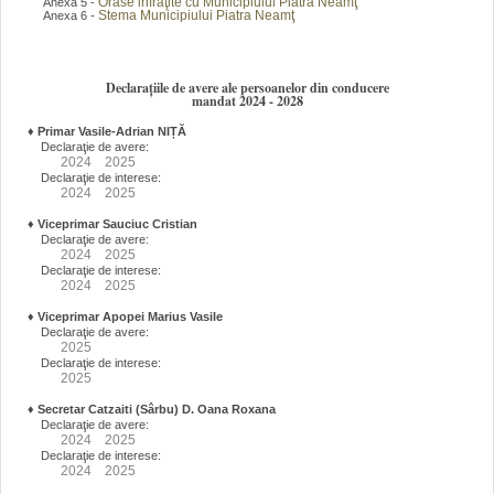
Orase infraţite cu Municipiului Piatra Neamţ
Anexa 5 -
Stema Municipiului Piatra Neamţ
Anexa 6 -
Declarațiile de avere ale persoanelor din conducere
mandat 2024 - 2028
♦
Primar Vasile-Adrian NIȚĂ
Declaraţie de avere:
2024
2025
Declaraţie de interese:
2024
2025
♦
Viceprimar Sauciuc Cristian
Declaraţie de avere:
2024
2025
Declaraţie de interese:
2024
2025
♦
Viceprimar Apopei Marius Vasile
Declaraţie de avere:
2025
Declaraţie de interese:
2025
♦
Secretar Catzaiti (Sârbu) D. Oana Roxana
Declaraţie de avere:
2024
2025
Declaraţie de interese:
2024
2025