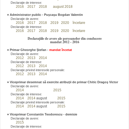
Declaraţie de interese:
2016
2017
2018
august 2018
♦
Administrator public - Puşcaşu Bogdan Valentin
Declaraţie de avere:
2016
2017
2018
2019
2020
încetare
Declaraţie de interese:
2016
2017
2018
2019
2020
încetare
Declarațiile de avere ale persoanelor din conducere
mandat 2012 - 2016
♦
Primar Gheorghe Ştefan
-
mandat încetat
Declaraţie de avere:
2012
2013
2014
Declaraţie de interese:
2012
2013
2014
Declaraţie privind interesele personale:
2012
2013
2014
♦
Viceprimar desemnat să exercite atribuţii de primar Chitic Dragoş Victor
Declaraţie de avere:
2014
2015
Declaraţie de interese:
2014
2014
august
2015
Declaraţie privind interesele personale:
2014
2014
august
2015
♦
Viceprimar Constantin Teodorescu - demisie
Declaraţie de avere:
2015
Declaraţie de interese: