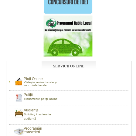
SERVICII ONLINE
Plaţi Online
Plăteşte online taxele şi
impozitele locale
Petiţii
Transmitere petiţii online
Audienţe
Solicitaţi inscriere in
audientă
Programări
transcrieri