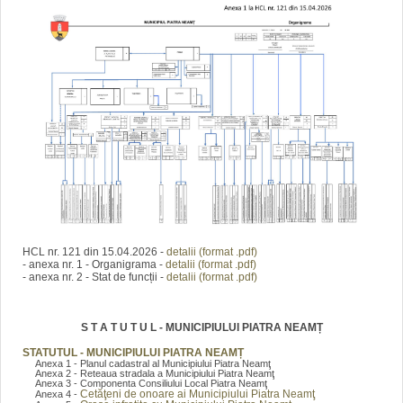
HCL nr. 121 din 15.04.2026 -
detalii (format .pdf)
- anexa nr. 1 - Organigrama -
detalii (format .pdf)
- anexa nr. 2 - Stat de funcții -
detalii (format .pdf)
S T A T U T U L - MUNICIPIULUI PIATRA NEAMȚ
STATUTUL - MUNICIPIULUI PIATRA NEAMȚ
Anexa 1 - Planul cadastral al Municipiului Piatra Neamţ
Anexa 2 - Reteaua stradala a Municipiului Piatra Neamţ
Anexa 3 - Componenta Consiliului Local Piatra Neamţ
Cetăţeni de onoare ai Municipiului Piatra Neamţ
Anexa 4 -