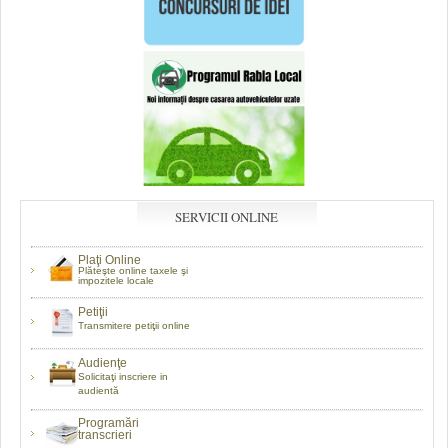
SERVICII ONLINE
Plaţi Online
Plăteşte online taxele şi
impozitele locale
Petiţii
Transmitere petiţii online
Audienţe
Solicitaţi inscriere in
audientă
Programări
transcrieri