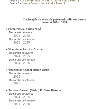
Orase infraţite cu Municipiului Piatra Neamţ
Anexa 5 -
Stema Municipiului Piatra Neamţ
Anexa 6 -
Declarațiile de avere ale persoanelor din conducere
mandat 2024 - 2028
♦
Primar Vasile-Adrian NIȚĂ
Declaraţie de avere:
2024
2025
Declaraţie de interese:
2024
2025
♦
Viceprimar Sauciuc Cristian
Declaraţie de avere:
2024
2025
Declaraţie de interese:
2024
2025
♦
Viceprimar Apopei Marius Vasile
Declaraţie de avere:
2025
Declaraţie de interese:
2025
♦
Secretar Catzaiti (Sârbu) D. Oana Roxana
Declaraţie de avere:
2024
2025
Declaraţie de interese:
2024
2025