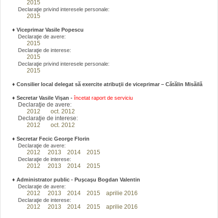
2015
Declaraţie privind interesele personale:
2015
♦
Viceprimar Vasile Popescu
Declaraţie de avere:
2015
Declaraţie de interese:
2015
Declaraţie privind interesele personale:
2015
♦ Consilier local delegat să exercite atribuţii de viceprimar – Cătălin Misăilă
♦
Secretar Vasile Vişan -
încetat raport de serviciu
Declaraţie de avere:
2012
oct. 2012
Declaraţie de interese:
2012
oct. 2012
♦
Secretar Fecic George Florin
Declaraţie de avere:
2012
2013
2014
2015
Declaraţie de interese:
2012
2013
2014
2015
♦
Administrator public - Puşcaşu Bogdan Valentin
Declaraţie de avere:
2012
2013
2014
2015
aprilie 2016
Declaraţie de interese:
2012
2013
2014
2015
aprilie 2016