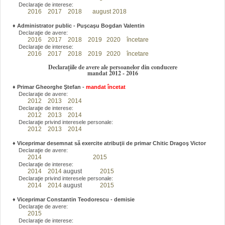
Declaraţie de interese:
2016
2017
2018
august 2018
♦
Administrator public - Puşcaşu Bogdan Valentin
Declaraţie de avere:
2016
2017
2018
2019
2020
încetare
Declaraţie de interese:
2016
2017
2018
2019
2020
încetare
Declarațiile de avere ale persoanelor din conducere
mandat 2012 - 2016
♦
Primar Gheorghe Ştefan
-
mandat încetat
Declaraţie de avere:
2012
2013
2014
Declaraţie de interese:
2012
2013
2014
Declaraţie privind interesele personale:
2012
2013
2014
♦
Viceprimar desemnat să exercite atribuţii de primar Chitic Dragoş Victor
Declaraţie de avere:
2014
2015
Declaraţie de interese:
2014
2014
august
2015
Declaraţie privind interesele personale:
2014
2014
august
2015
♦
Viceprimar Constantin Teodorescu - demisie
Declaraţie de avere:
2015
Declaraţie de interese: