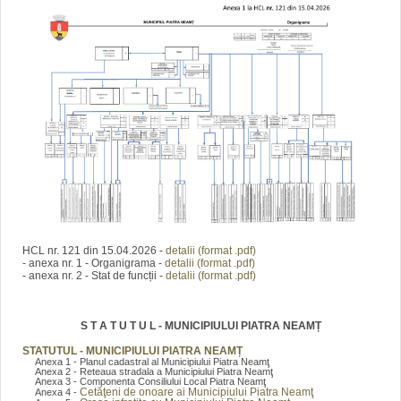
HCL nr. 121 din 15.04.2026 -
detalii (format .pdf)
- anexa nr. 1 - Organigrama -
detalii (format .pdf)
- anexa nr. 2 - Stat de funcții -
detalii (format .pdf)
S T A T U T U L - MUNICIPIULUI PIATRA NEAMȚ
STATUTUL - MUNICIPIULUI PIATRA NEAMȚ
Anexa 1 - Planul cadastral al Municipiului Piatra Neamţ
Anexa 2 - Reteaua stradala a Municipiului Piatra Neamţ
Anexa 3 - Componenta Consiliului Local Piatra Neamţ
Cetăţeni de onoare ai Municipiului Piatra Neamţ
Anexa 4 -