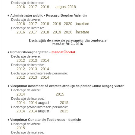
Declaraţie de interese:
2016
2017
2018
august 2018
♦
Administrator public - Puşcaşu Bogdan Valentin
Declaraţie de avere:
2016
2017
2018
2019
2020
încetare
Declaraţie de interese:
2016
2017
2018
2019
2020
încetare
Declarațiile de avere ale persoanelor din conducere
mandat 2012 - 2016
♦
Primar Gheorghe Ştefan
-
mandat încetat
Declaraţie de avere:
2012
2013
2014
Declaraţie de interese:
2012
2013
2014
Declaraţie privind interesele personale:
2012
2013
2014
♦
Viceprimar desemnat să exercite atribuţii de primar Chitic Dragoş Victor
Declaraţie de avere:
2014
2015
Declaraţie de interese:
2014
2014
august
2015
Declaraţie privind interesele personale:
2014
2014
august
2015
♦
Viceprimar Constantin Teodorescu - demisie
Declaraţie de avere:
2015
Declaraţie de interese: