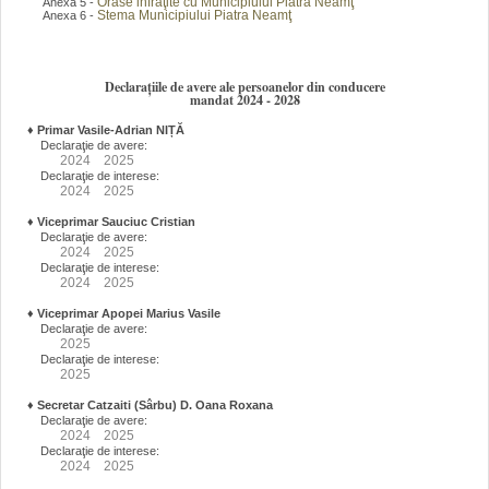
Orase infraţite cu Municipiului Piatra Neamţ
Anexa 5 -
Stema Municipiului Piatra Neamţ
Anexa 6 -
Declarațiile de avere ale persoanelor din conducere
mandat 2024 - 2028
♦
Primar Vasile-Adrian NIȚĂ
Declaraţie de avere:
2024
2025
Declaraţie de interese:
2024
2025
♦
Viceprimar Sauciuc Cristian
Declaraţie de avere:
2024
2025
Declaraţie de interese:
2024
2025
♦
Viceprimar Apopei Marius Vasile
Declaraţie de avere:
2025
Declaraţie de interese:
2025
♦
Secretar Catzaiti (Sârbu) D. Oana Roxana
Declaraţie de avere:
2024
2025
Declaraţie de interese:
2024
2025