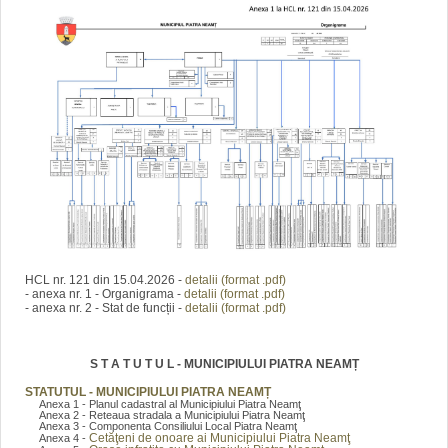
HCL nr. 121 din 15.04.2026 -
detalii (format .pdf)
- anexa nr. 1 - Organigrama -
detalii (format .pdf)
- anexa nr. 2 - Stat de funcții -
detalii (format .pdf)
S T A T U T U L - MUNICIPIULUI PIATRA NEAMȚ
STATUTUL - MUNICIPIULUI PIATRA NEAMȚ
Anexa 1 - Planul cadastral al Municipiului Piatra Neamţ
Anexa 2 - Reteaua stradala a Municipiului Piatra Neamţ
Anexa 3 - Componenta Consiliului Local Piatra Neamţ
Cetăţeni de onoare ai Municipiului Piatra Neamţ
Anexa 4 -