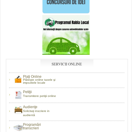
SERVICII ONLINE
Plaţi Online
Plăteşte online taxele şi
impozitele locale
Petiţii
Transmitere petiţii online
Audienţe
Solicitaţi inscriere in
audientă
Programări
transcrieri