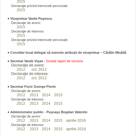
2015
Declaraţie privind interesele personale:
2015
♦
Viceprimar Vasile Popescu
Declaraţie de avere:
2015
Declaraţie de interese:
2015
Declaraţie privind interesele personale:
2015
♦ Consilier local delegat să exercite atribuţii de viceprimar – Cătălin Misăilă
♦
Secretar Vasile Vişan -
încetat raport de serviciu
Declaraţie de avere:
2012
oct. 2012
Declaraţie de interese:
2012
oct. 2012
♦
Secretar Fecic George Florin
Declaraţie de avere:
2012
2013
2014
2015
Declaraţie de interese:
2012
2013
2014
2015
♦
Administrator public - Puşcaşu Bogdan Valentin
Declaraţie de avere:
2012
2013
2014
2015
aprilie 2016
Declaraţie de interese:
2012
2013
2014
2015
aprilie 2016