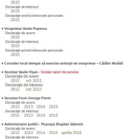
2015
Declaraţie de interese:
2015
Declaraţie privind interesele personale:
2015
♦
Viceprimar Vasile Popescu
Declaraţie de avere:
2015
Declaraţie de interese:
2015
Declaraţie privind interesele personale:
2015
♦ Consilier local delegat să exercite atribuţii de viceprimar – Cătălin Misăilă
♦
Secretar Vasile Vişan -
încetat raport de serviciu
Declaraţie de avere:
2012
oct. 2012
Declaraţie de interese:
2012
oct. 2012
♦
Secretar Fecic George Florin
Declaraţie de avere:
2012
2013
2014
2015
Declaraţie de interese:
2012
2013
2014
2015
♦
Administrator public - Puşcaşu Bogdan Valentin
Declaraţie de avere:
2012
2013
2014
2015
aprilie 2016
Declaraţie de interese: