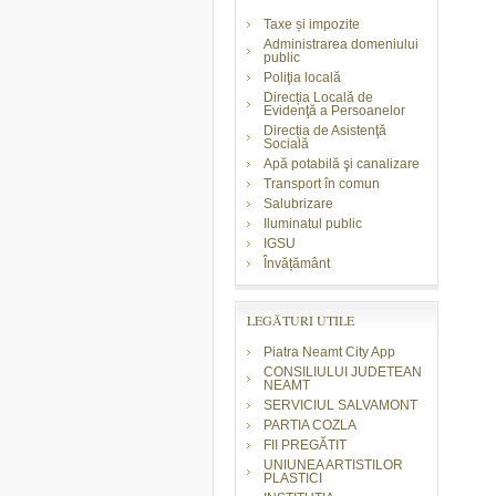
Taxe și impozite
Administrarea domeniului
public
Poliţia locală
Direcția Locală de
Evidenţă a Persoanelor
Direcția de Asistenţă
Socială
Apă potabilă şi canalizare
Transport în comun
Salubrizare
Iluminatul public
IGSU
Învățământ
LEGĂTURI UTILE
Piatra Neamt City App
CONSILIULUI JUDETEAN
NEAMT
SERVICIUL SALVAMONT
PARTIA COZLA
FII PREGĂTIT
UNIUNEA ARTISTILOR
PLASTICI