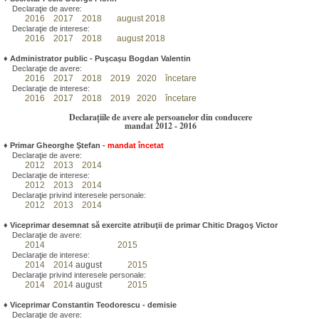
Declaraţie de avere:
2016
2017
2018
august 2018
Declaraţie de interese:
2016
2017
2018
august 2018
♦
Administrator public - Puşcaşu Bogdan Valentin
Declaraţie de avere:
2016
2017
2018
2019
2020
încetare
Declaraţie de interese:
2016
2017
2018
2019
2020
încetare
Declarațiile de avere ale persoanelor din conducere
mandat 2012 - 2016
♦
Primar Gheorghe Ştefan
-
mandat încetat
Declaraţie de avere:
2012
2013
2014
Declaraţie de interese:
2012
2013
2014
Declaraţie privind interesele personale:
2012
2013
2014
♦
Viceprimar desemnat să exercite atribuţii de primar Chitic Dragoş Victor
Declaraţie de avere:
2014
2015
Declaraţie de interese:
2014
2014
august
2015
Declaraţie privind interesele personale:
2014
2014
august
2015
♦
Viceprimar Constantin Teodorescu - demisie
Declaraţie de avere: