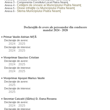
Anexa 3 - Componenta Consiliului Local Piatra Neamţ
Cetăţeni de onoare ai Municipiului Piatra Neamţ
Anexa 4 -
Orase infraţite cu Municipiului Piatra Neamţ
Anexa 5 -
Stema Municipiului Piatra Neamţ
Anexa 6 -
Declarațiile de avere ale persoanelor din conducere
mandat 2024 - 2028
♦
Primar Vasile-Adrian NIȚĂ
Declaraţie de avere:
2024
2025
Declaraţie de interese:
2024
2025
♦
Viceprimar Sauciuc Cristian
Declaraţie de avere:
2024
2025
Declaraţie de interese:
2024
2025
♦
Viceprimar Apopei Marius Vasile
Declaraţie de avere:
2025
Declaraţie de interese:
2025
♦
Secretar Catzaiti (Sârbu) D. Oana Roxana
Declaraţie de avere:
2024
2025
Declaraţie de interese: