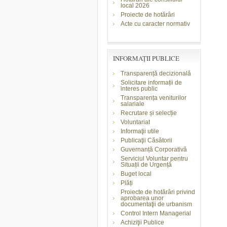
local 2026
Proiecte de hotărâri
Acte cu caracter normativ
INFORMAŢII PUBLICE
Transparență decizională
Solicitare informații de
interes public
Transparența veniturilor
salariale
Recrutare și selecție
Voluntariat
Informaţii utile
Publicaţii Căsătorii
Guvernanță Corporativă
Serviciul Voluntar pentru
Situații de Urgență
Buget local
Plăți
Proiecte de hotărâri privind
aprobarea unor
documentaţii de urbanism
Control Intern Managerial
Achiziţii Publice