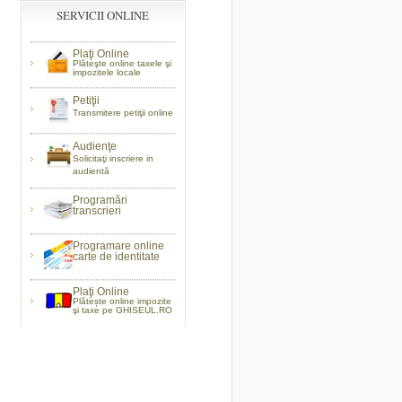
SERVICII ONLINE
Plaţi Online
Plăteşte online taxele şi
impozitele locale
Petiţii
Transmitere petiţii online
Audienţe
Solicitaţi inscriere in
audientă
Programări
transcrieri
Programare online
carte de identitate
Plaţi Online
Plătește online impozite
şi taxe pe GHISEUL.RO