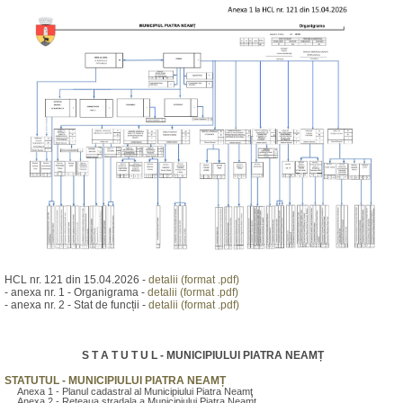
HCL nr. 121 din 15.04.2026 -
detalii (format .pdf)
- anexa nr. 1 - Organigrama -
detalii (format .pdf)
- anexa nr. 2 - Stat de funcții -
detalii (format .pdf)
S T A T U T U L - MUNICIPIULUI PIATRA NEAMȚ
STATUTUL - MUNICIPIULUI PIATRA NEAMȚ
Anexa 1 - Planul cadastral al Municipiului Piatra Neamţ
Anexa 2 - Reteaua stradala a Municipiului Piatra Neamţ