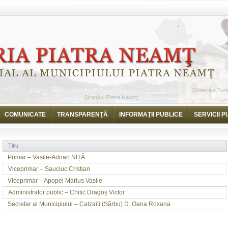
COMUNICATE
TRANSPARENȚĂ
INFORMAŢII PUBLICE
SERVICII P
Titlu
Primar – Vasile-Adrian NIȚĂ
Viceprimar – Sauciuc Cristian
Viceprimar – Apopei Marius Vasile
Administrator public – Chitic Dragoș Victor
Secretar al Municipiului – Catzaiti (Sârbu) D. Oana Roxana