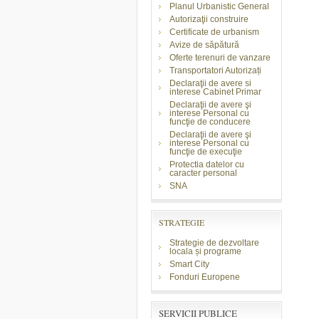
Planul Urbanistic General
Autorizaţii construire
Certificate de urbanism
Avize de săpătură
Oferte terenuri de vanzare
Transportatori Autorizați
Declaraţii de avere si
interese Cabinet Primar
Declaraţii de avere şi
interese Personal cu
funcţie de conducere
Declaraţii de avere şi
interese Personal cu
funcţie de execuţie
Protectia datelor cu
caracter personal
SNA
STRATEGIE
Strategie de dezvoltare
locala și programe
Smart City
Fonduri Europene
SERVICII PUBLICE