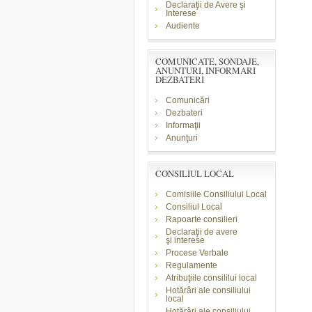
Declaraţii de Avere şi
Interese
Audiente
COMUNICATE, SONDAJE,
ANUNTURI, INFORMARI
DEZBATERI
Comunicări
Dezbateri
Informaţii
Anunţuri
CONSILIUL LOCAL
Comisiile Consiliului Local
Consiliul Local
Rapoarte consilieri
Declaraţii de avere
şi
interese
Procese Verbale
Regulamente
Atribuţiile consililui local
Hotărâri ale consiliului
local
Hotărâri ale consiliului