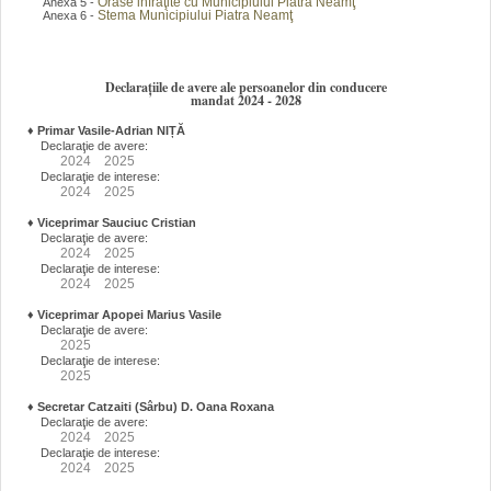
Orase infraţite cu Municipiului Piatra Neamţ
Anexa 5 -
Stema Municipiului Piatra Neamţ
Anexa 6 -
Declarațiile de avere ale persoanelor din conducere
mandat 2024 - 2028
♦
Primar Vasile-Adrian NIȚĂ
Declaraţie de avere:
2024
2025
Declaraţie de interese:
2024
2025
♦
Viceprimar Sauciuc Cristian
Declaraţie de avere:
2024
2025
Declaraţie de interese:
2024
2025
♦
Viceprimar Apopei Marius Vasile
Declaraţie de avere:
2025
Declaraţie de interese:
2025
♦
Secretar Catzaiti (Sârbu) D. Oana Roxana
Declaraţie de avere:
2024
2025
Declaraţie de interese:
2024
2025