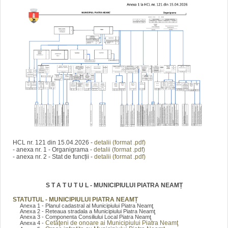
HCL nr. 121 din 15.04.2026 -
detalii (format .pdf)
- anexa nr. 1 - Organigrama -
detalii (format .pdf)
- anexa nr. 2 - Stat de funcții -
detalii (format .pdf)
S T A T U T U L - MUNICIPIULUI PIATRA NEAMȚ
STATUTUL - MUNICIPIULUI PIATRA NEAMȚ
Anexa 1 - Planul cadastral al Municipiului Piatra Neamţ
Anexa 2 - Reteaua stradala a Municipiului Piatra Neamţ
Anexa 3 - Componenta Consiliului Local Piatra Neamţ
Cetăţeni de onoare ai Municipiului Piatra Neamţ
Anexa 4 -