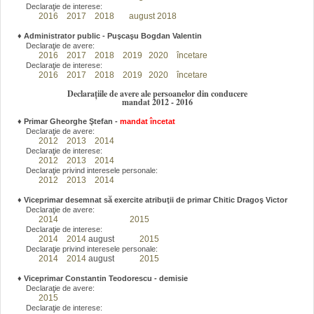
Declaraţie de interese:
2016
2017
2018
august 2018
♦
Administrator public - Puşcaşu Bogdan Valentin
Declaraţie de avere:
2016
2017
2018
2019
2020
încetare
Declaraţie de interese:
2016
2017
2018
2019
2020
încetare
Declarațiile de avere ale persoanelor din conducere
mandat 2012 - 2016
♦
Primar Gheorghe Ştefan
-
mandat încetat
Declaraţie de avere:
2012
2013
2014
Declaraţie de interese:
2012
2013
2014
Declaraţie privind interesele personale:
2012
2013
2014
♦
Viceprimar desemnat să exercite atribuţii de primar Chitic Dragoş Victor
Declaraţie de avere:
2014
2015
Declaraţie de interese:
2014
2014
august
2015
Declaraţie privind interesele personale:
2014
2014
august
2015
♦
Viceprimar Constantin Teodorescu - demisie
Declaraţie de avere:
2015
Declaraţie de interese: