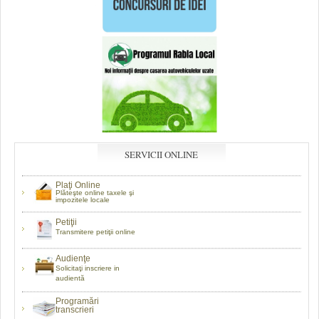
SERVICII ONLINE
Plaţi Online
Plăteşte online taxele şi
impozitele locale
Petiţii
Transmitere petiţii online
Audienţe
Solicitaţi inscriere in
audientă
Programări
transcrieri