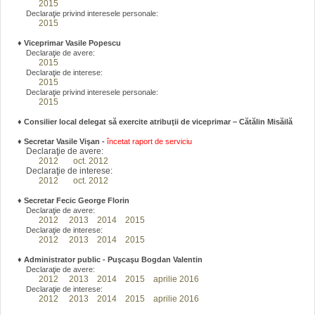
2015
Declaraţie privind interesele personale:
2015
♦
Viceprimar Vasile Popescu
Declaraţie de avere:
2015
Declaraţie de interese:
2015
Declaraţie privind interesele personale:
2015
♦ Consilier local delegat să exercite atribuţii de viceprimar – Cătălin Misăilă
♦
Secretar Vasile Vişan -
încetat raport de serviciu
Declaraţie de avere:
2012
oct. 2012
Declaraţie de interese:
2012
oct. 2012
♦
Secretar Fecic George Florin
Declaraţie de avere:
2012
2013
2014
2015
Declaraţie de interese:
2012
2013
2014
2015
♦
Administrator public - Puşcaşu Bogdan Valentin
Declaraţie de avere:
2012
2013
2014
2015
aprilie 2016
Declaraţie de interese:
2012
2013
2014
2015
aprilie 2016