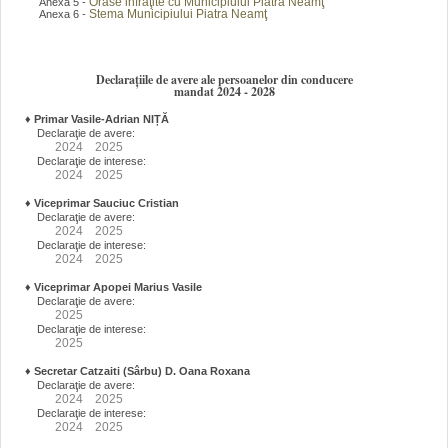
Orase infraţite cu Municipiului Piatra Neamţ
Anexa 5 -
Stema Municipiului Piatra Neamţ
Anexa 6 -
Declarațiile de avere ale persoanelor din conducere
mandat 2024 - 2028
♦
Primar Vasile-Adrian NIȚĂ
Declaraţie de avere:
2024
2025
Declaraţie de interese:
2024
2025
♦
Viceprimar Sauciuc Cristian
Declaraţie de avere:
2024
2025
Declaraţie de interese:
2024
2025
♦
Viceprimar Apopei Marius Vasile
Declaraţie de avere:
2025
Declaraţie de interese:
2025
♦
Secretar Catzaiti (Sârbu) D. Oana Roxana
Declaraţie de avere:
2024
2025
Declaraţie de interese:
2024
2025