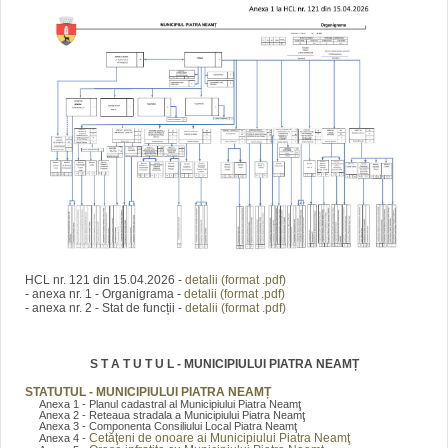
HCL nr. 121 din 15.04.2026 -
detalii (format .pdf)
- anexa nr. 1 - Organigrama -
detalii (format .pdf)
- anexa nr. 2 - Stat de funcții -
detalii (format .pdf)
S T A T U T U L - MUNICIPIULUI PIATRA NEAMȚ
STATUTUL - MUNICIPIULUI PIATRA NEAMȚ
Anexa 1 - Planul cadastral al Municipiului Piatra Neamţ
Anexa 2 - Reteaua stradala a Municipiului Piatra Neamţ
Anexa 3 - Componenta Consiliului Local Piatra Neamţ
Cetăţeni de onoare ai Municipiului Piatra Neamţ
Anexa 4 -