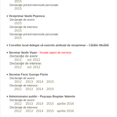
2015
Declaraţie privind interesele personale:
2015
♦
Viceprimar Vasile Popescu
Declaraţie de avere:
2015
Declaraţie de interese:
2015
Declaraţie privind interesele personale:
2015
♦ Consilier local delegat să exercite atribuţii de viceprimar – Cătălin Misăilă
♦
Secretar Vasile Vişan -
încetat raport de serviciu
Declaraţie de avere:
2012
oct. 2012
Declaraţie de interese:
2012
oct. 2012
♦
Secretar Fecic George Florin
Declaraţie de avere:
2012
2013
2014
2015
Declaraţie de interese:
2012
2013
2014
2015
♦
Administrator public - Puşcaşu Bogdan Valentin
Declaraţie de avere:
2012
2013
2014
2015
aprilie 2016
Declaraţie de interese:
2012
2013
2014
2015
aprilie 2016