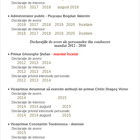
Declaraţie de interese:
2016
2017
2018
august 2018
♦
Administrator public - Puşcaşu Bogdan Valentin
Declaraţie de avere:
2016
2017
2018
2019
2020
încetare
Declaraţie de interese:
2016
2017
2018
2019
2020
încetare
Declarațiile de avere ale persoanelor din conducere
mandat 2012 - 2016
♦
Primar Gheorghe Ştefan
-
mandat încetat
Declaraţie de avere:
2012
2013
2014
Declaraţie de interese:
2012
2013
2014
Declaraţie privind interesele personale:
2012
2013
2014
♦
Viceprimar desemnat să exercite atribuţii de primar Chitic Dragoş Victor
Declaraţie de avere:
2014
2015
Declaraţie de interese:
2014
2014
august
2015
Declaraţie privind interesele personale:
2014
2014
august
2015
♦
Viceprimar Constantin Teodorescu - demisie
Declaraţie de avere:
2015
Declaraţie de interese: