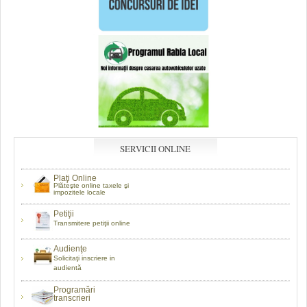
SERVICII ONLINE
Plaţi Online
Plăteşte online taxele şi
impozitele locale
Petiţii
Transmitere petiţii online
Audienţe
Solicitaţi inscriere in
audientă
Programări
transcrieri