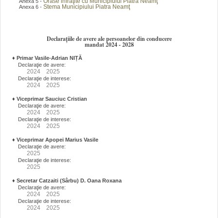
Orase infraţite cu Municipiului Piatra Neamţ
Anexa 5 -
Stema Municipiului Piatra Neamţ
Anexa 6 -
Declarațiile de avere ale persoanelor din conducere
mandat 2024 - 2028
♦
Primar Vasile-Adrian NIȚĂ
Declaraţie de avere:
2024
2025
Declaraţie de interese:
2024
2025
♦
Viceprimar Sauciuc Cristian
Declaraţie de avere:
2024
2025
Declaraţie de interese:
2024
2025
♦
Viceprimar Apopei Marius Vasile
Declaraţie de avere:
2025
Declaraţie de interese:
2025
♦
Secretar Catzaiti (Sârbu) D. Oana Roxana
Declaraţie de avere:
2024
2025
Declaraţie de interese:
2024
2025