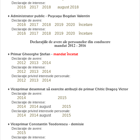
Declaraţie de interese:
2016
2017
2018
august 2018
♦
Administrator public - Puşcaşu Bogdan Valentin
Declaraţie de avere:
2016
2017
2018
2019
2020
încetare
Declaraţie de interese:
2016
2017
2018
2019
2020
încetare
Declarațiile de avere ale persoanelor din conducere
mandat 2012 - 2016
♦
Primar Gheorghe Ştefan
-
mandat încetat
Declaraţie de avere:
2012
2013
2014
Declaraţie de interese:
2012
2013
2014
Declaraţie privind interesele personale:
2012
2013
2014
♦
Viceprimar desemnat să exercite atribuţii de primar Chitic Dragoş Victor
Declaraţie de avere:
2014
2015
Declaraţie de interese:
2014
2014
august
2015
Declaraţie privind interesele personale:
2014
2014
august
2015
♦
Viceprimar Constantin Teodorescu - demisie
Declaraţie de avere:
2015
Declaraţie de interese: