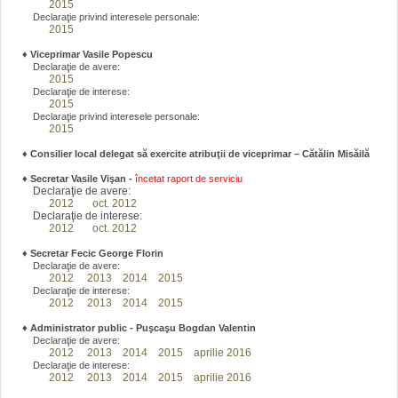
2015
Declaraţie privind interesele personale:
2015
♦
Viceprimar Vasile Popescu
Declaraţie de avere:
2015
Declaraţie de interese:
2015
Declaraţie privind interesele personale:
2015
♦ Consilier local delegat să exercite atribuţii de viceprimar – Cătălin Misăilă
♦
Secretar Vasile Vişan -
încetat raport de serviciu
Declaraţie de avere:
2012
oct. 2012
Declaraţie de interese:
2012
oct. 2012
♦
Secretar Fecic George Florin
Declaraţie de avere:
2012
2013
2014
2015
Declaraţie de interese:
2012
2013
2014
2015
♦
Administrator public - Puşcaşu Bogdan Valentin
Declaraţie de avere:
2012
2013
2014
2015
aprilie 2016
Declaraţie de interese:
2012
2013
2014
2015
aprilie 2016