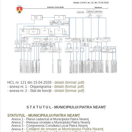
HCL nr. 121 din 15.04.2026 -
detalii (format .pdf)
- anexa nr. 1 - Organigrama -
detalii (format .pdf)
- anexa nr. 2 - Stat de funcții -
detalii (format .pdf)
S T A T U T U L - MUNICIPIULUI PIATRA NEAMȚ
STATUTUL - MUNICIPIULUI PIATRA NEAMȚ
Anexa 1 - Planul cadastral al Municipiului Piatra Neamţ
Anexa 2 - Reteaua stradala a Municipiului Piatra Neamţ
Anexa 3 - Componenta Consiliului Local Piatra Neamţ
Cetăţeni de onoare ai Municipiului Piatra Neamţ
Anexa 4 -