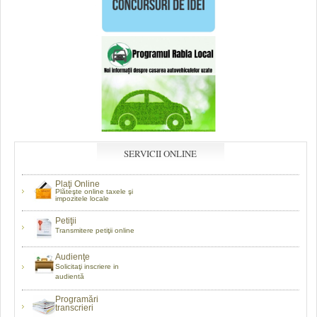
SERVICII ONLINE
Plaţi Online
Plăteşte online taxele şi
impozitele locale
Petiţii
Transmitere petiţii online
Audienţe
Solicitaţi inscriere in
audientă
Programări
transcrieri