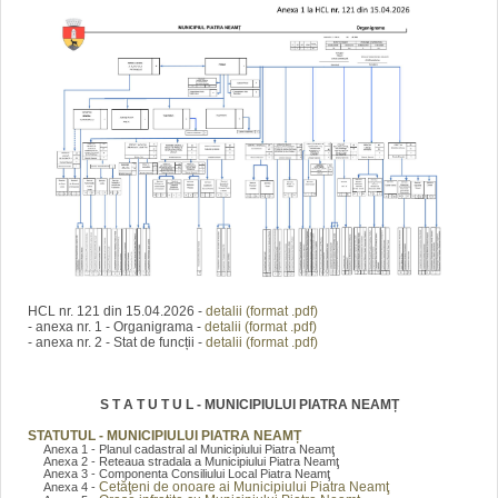
HCL nr. 121 din 15.04.2026 -
detalii (format .pdf)
- anexa nr. 1 - Organigrama -
detalii (format .pdf)
- anexa nr. 2 - Stat de funcții -
detalii (format .pdf)
S T A T U T U L - MUNICIPIULUI PIATRA NEAMȚ
STATUTUL - MUNICIPIULUI PIATRA NEAMȚ
Anexa 1 - Planul cadastral al Municipiului Piatra Neamţ
Anexa 2 - Reteaua stradala a Municipiului Piatra Neamţ
Anexa 3 - Componenta Consiliului Local Piatra Neamţ
Cetăţeni de onoare ai Municipiului Piatra Neamţ
Anexa 4 -