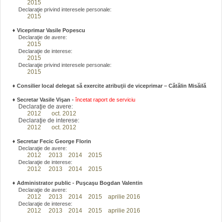
2015
Declaraţie privind interesele personale:
2015
♦
Viceprimar Vasile Popescu
Declaraţie de avere:
2015
Declaraţie de interese:
2015
Declaraţie privind interesele personale:
2015
♦ Consilier local delegat să exercite atribuţii de viceprimar – Cătălin Misăilă
♦
Secretar Vasile Vişan -
încetat raport de serviciu
Declaraţie de avere:
2012
oct. 2012
Declaraţie de interese:
2012
oct. 2012
♦
Secretar Fecic George Florin
Declaraţie de avere:
2012
2013
2014
2015
Declaraţie de interese:
2012
2013
2014
2015
♦
Administrator public - Puşcaşu Bogdan Valentin
Declaraţie de avere:
2012
2013
2014
2015
aprilie 2016
Declaraţie de interese:
2012
2013
2014
2015
aprilie 2016