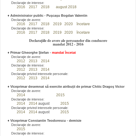
Declaraţie de interese:
2016
2017
2018
august 2018
♦
Administrator public - Puşcaşu Bogdan Valentin
Declaraţie de avere:
2016
2017
2018
2019
2020
încetare
Declaraţie de interese:
2016
2017
2018
2019
2020
încetare
Declarațiile de avere ale persoanelor din conducere
mandat 2012 - 2016
♦
Primar Gheorghe Ştefan
-
mandat încetat
Declaraţie de avere:
2012
2013
2014
Declaraţie de interese:
2012
2013
2014
Declaraţie privind interesele personale:
2012
2013
2014
♦
Viceprimar desemnat să exercite atribuţii de primar Chitic Dragoş Victor
Declaraţie de avere:
2014
2015
Declaraţie de interese:
2014
2014
august
2015
Declaraţie privind interesele personale:
2014
2014
august
2015
♦
Viceprimar Constantin Teodorescu - demisie
Declaraţie de avere:
2015
Declaraţie de interese: