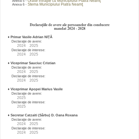
Orase infraţite cu Municipiului Piatra Neamţ
Anexa 5 -
Stema Municipiului Piatra Neamţ
Anexa 6 -
Declarațiile de avere ale persoanelor din conducere
mandat 2024 - 2028
♦
Primar Vasile-Adrian NIȚĂ
Declaraţie de avere:
2024
2025
Declaraţie de interese:
2024
2025
♦
Viceprimar Sauciuc Cristian
Declaraţie de avere:
2024
2025
Declaraţie de interese:
2024
2025
♦
Viceprimar Apopei Marius Vasile
Declaraţie de avere:
2025
Declaraţie de interese:
2025
♦
Secretar Catzaiti (Sârbu) D. Oana Roxana
Declaraţie de avere:
2024
2025
Declaraţie de interese:
2024
2025