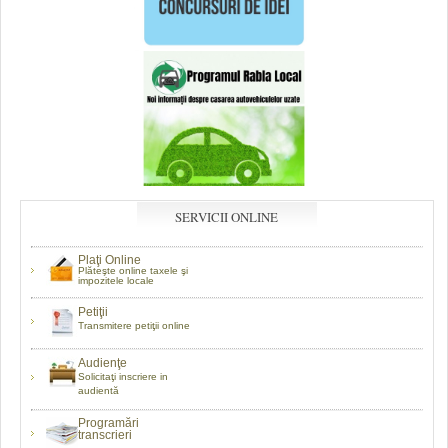
SERVICII ONLINE
Plaţi Online
Plăteşte online taxele şi
impozitele locale
Petiţii
Transmitere petiţii online
Audienţe
Solicitaţi inscriere in
audientă
Programări
transcrieri