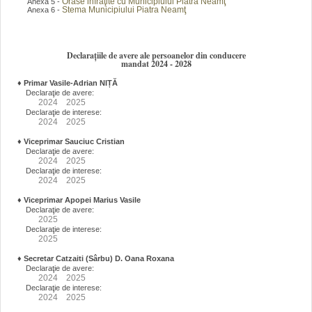
Orase infraţite cu Municipiului Piatra Neamţ
Anexa 5 -
Stema Municipiului Piatra Neamţ
Anexa 6 -
Declarațiile de avere ale persoanelor din conducere
mandat 2024 - 2028
♦
Primar Vasile-Adrian NIȚĂ
Declaraţie de avere:
2024
2025
Declaraţie de interese:
2024
2025
♦
Viceprimar Sauciuc Cristian
Declaraţie de avere:
2024
2025
Declaraţie de interese:
2024
2025
♦
Viceprimar Apopei Marius Vasile
Declaraţie de avere:
2025
Declaraţie de interese:
2025
♦
Secretar Catzaiti (Sârbu) D. Oana Roxana
Declaraţie de avere:
2024
2025
Declaraţie de interese:
2024
2025