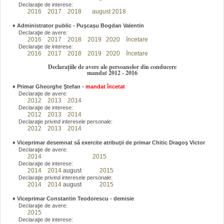
Declaraţie de interese:
2016
2017
2018
august 2018
♦
Administrator public - Puşcaşu Bogdan Valentin
Declaraţie de avere:
2016
2017
2018
2019
2020
încetare
Declaraţie de interese:
2016
2017
2018
2019
2020
încetare
Declarațiile de avere ale persoanelor din conducere
mandat 2012 - 2016
♦
Primar Gheorghe Ştefan
-
mandat încetat
Declaraţie de avere:
2012
2013
2014
Declaraţie de interese:
2012
2013
2014
Declaraţie privind interesele personale:
2012
2013
2014
♦
Viceprimar desemnat să exercite atribuţii de primar Chitic Dragoş Victor
Declaraţie de avere:
2014
2015
Declaraţie de interese:
2014
2014
august
2015
Declaraţie privind interesele personale:
2014
2014
august
2015
♦
Viceprimar Constantin Teodorescu - demisie
Declaraţie de avere:
2015
Declaraţie de interese: