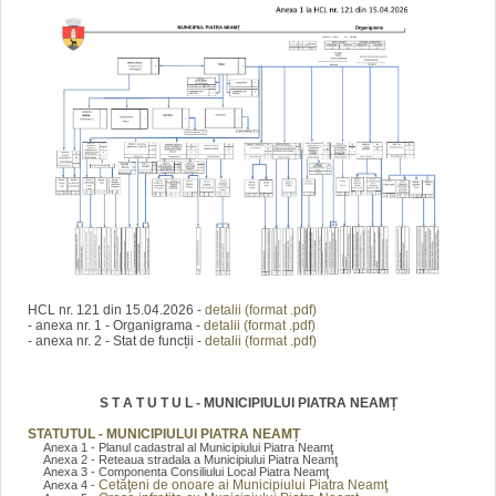
HCL nr. 121 din 15.04.2026 -
detalii (format .pdf)
- anexa nr. 1 - Organigrama -
detalii (format .pdf)
- anexa nr. 2 - Stat de funcții -
detalii (format .pdf)
S T A T U T U L - MUNICIPIULUI PIATRA NEAMȚ
STATUTUL - MUNICIPIULUI PIATRA NEAMȚ
Anexa 1 - Planul cadastral al Municipiului Piatra Neamţ
Anexa 2 - Reteaua stradala a Municipiului Piatra Neamţ
Anexa 3 - Componenta Consiliului Local Piatra Neamţ
Cetăţeni de onoare ai Municipiului Piatra Neamţ
Anexa 4 -