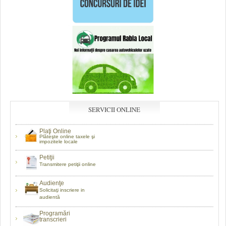
SERVICII ONLINE
Plaţi Online
Plăteşte online taxele şi
impozitele locale
Petiţii
Transmitere petiţii online
Audienţe
Solicitaţi inscriere in
audientă
Programări
transcrieri