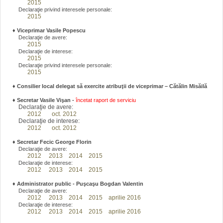
2015
Declaraţie privind interesele personale:
2015
♦
Viceprimar Vasile Popescu
Declaraţie de avere:
2015
Declaraţie de interese:
2015
Declaraţie privind interesele personale:
2015
♦ Consilier local delegat să exercite atribuţii de viceprimar – Cătălin Misăilă
♦
Secretar Vasile Vişan -
încetat raport de serviciu
Declaraţie de avere:
2012
oct. 2012
Declaraţie de interese:
2012
oct. 2012
♦
Secretar Fecic George Florin
Declaraţie de avere:
2012
2013
2014
2015
Declaraţie de interese:
2012
2013
2014
2015
♦
Administrator public - Puşcaşu Bogdan Valentin
Declaraţie de avere:
2012
2013
2014
2015
aprilie 2016
Declaraţie de interese:
2012
2013
2014
2015
aprilie 2016