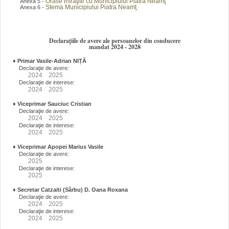
Orase infraţite cu Municipiului Piatra Neamţ
Anexa 5 -
Stema Municipiului Piatra Neamţ
Anexa 6 -
Declarațiile de avere ale persoanelor din conducere
mandat 2024 - 2028
♦
Primar Vasile-Adrian NIȚĂ
Declaraţie de avere:
2024
2025
Declaraţie de interese:
2024
2025
♦
Viceprimar Sauciuc Cristian
Declaraţie de avere:
2024
2025
Declaraţie de interese:
2024
2025
♦
Viceprimar Apopei Marius Vasile
Declaraţie de avere:
2025
Declaraţie de interese:
2025
♦
Secretar Catzaiti (Sârbu) D. Oana Roxana
Declaraţie de avere:
2024
2025
Declaraţie de interese:
2024
2025