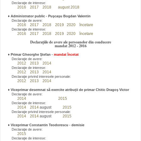
Declaraţie de interese:
2016
2017
2018
august 2018
♦
Administrator public - Puşcaşu Bogdan Valentin
Declaraţie de avere:
2016
2017
2018
2019
2020
încetare
Declaraţie de interese:
2016
2017
2018
2019
2020
încetare
Declarațiile de avere ale persoanelor din conducere
mandat 2012 - 2016
♦
Primar Gheorghe Ştefan
-
mandat încetat
Declaraţie de avere:
2012
2013
2014
Declaraţie de interese:
2012
2013
2014
Declaraţie privind interesele personale:
2012
2013
2014
♦
Viceprimar desemnat să exercite atribuţii de primar Chitic Dragoş Victor
Declaraţie de avere:
2014
2015
Declaraţie de interese:
2014
2014
august
2015
Declaraţie privind interesele personale:
2014
2014
august
2015
♦
Viceprimar Constantin Teodorescu - demisie
Declaraţie de avere:
2015
Declaraţie de interese: