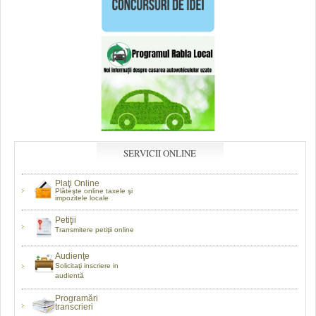
SERVICII ONLINE
Plaţi Online
Plăteşte online taxele şi
impozitele locale
Petiţii
Transmitere petiţii online
Audienţe
Solicitaţi inscriere in
audientă
Programări
transcrieri