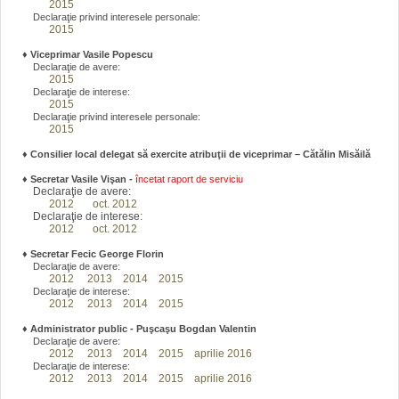
2015
Declaraţie privind interesele personale:
2015
♦
Viceprimar Vasile Popescu
Declaraţie de avere:
2015
Declaraţie de interese:
2015
Declaraţie privind interesele personale:
2015
♦ Consilier local delegat să exercite atribuţii de viceprimar – Cătălin Misăilă
♦
Secretar Vasile Vişan -
încetat raport de serviciu
Declaraţie de avere:
2012
oct. 2012
Declaraţie de interese:
2012
oct. 2012
♦
Secretar Fecic George Florin
Declaraţie de avere:
2012
2013
2014
2015
Declaraţie de interese:
2012
2013
2014
2015
♦
Administrator public - Puşcaşu Bogdan Valentin
Declaraţie de avere:
2012
2013
2014
2015
aprilie 2016
Declaraţie de interese:
2012
2013
2014
2015
aprilie 2016