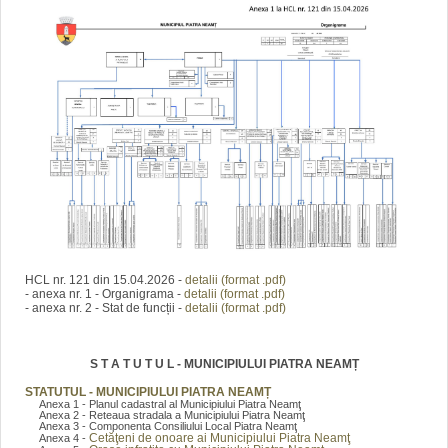
HCL nr. 121 din 15.04.2026 -
detalii (format .pdf)
- anexa nr. 1 - Organigrama -
detalii (format .pdf)
- anexa nr. 2 - Stat de funcții -
detalii (format .pdf)
S T A T U T U L - MUNICIPIULUI PIATRA NEAMȚ
STATUTUL - MUNICIPIULUI PIATRA NEAMȚ
Anexa 1 - Planul cadastral al Municipiului Piatra Neamţ
Anexa 2 - Reteaua stradala a Municipiului Piatra Neamţ
Anexa 3 - Componenta Consiliului Local Piatra Neamţ
Cetăţeni de onoare ai Municipiului Piatra Neamţ
Anexa 4 -