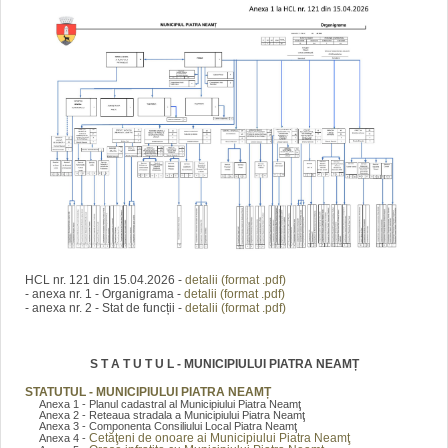
HCL nr. 121 din 15.04.2026 -
detalii (format .pdf)
- anexa nr. 1 - Organigrama -
detalii (format .pdf)
- anexa nr. 2 - Stat de funcții -
detalii (format .pdf)
S T A T U T U L - MUNICIPIULUI PIATRA NEAMȚ
STATUTUL - MUNICIPIULUI PIATRA NEAMȚ
Anexa 1 - Planul cadastral al Municipiului Piatra Neamţ
Anexa 2 - Reteaua stradala a Municipiului Piatra Neamţ
Anexa 3 - Componenta Consiliului Local Piatra Neamţ
Cetăţeni de onoare ai Municipiului Piatra Neamţ
Anexa 4 -