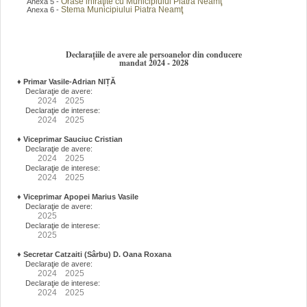
Orase infraţite cu Municipiului Piatra Neamţ
Anexa 5 -
Stema Municipiului Piatra Neamţ
Anexa 6 -
Declarațiile de avere ale persoanelor din conducere
mandat 2024 - 2028
♦
Primar Vasile-Adrian NIȚĂ
Declaraţie de avere:
2024
2025
Declaraţie de interese:
2024
2025
♦
Viceprimar Sauciuc Cristian
Declaraţie de avere:
2024
2025
Declaraţie de interese:
2024
2025
♦
Viceprimar Apopei Marius Vasile
Declaraţie de avere:
2025
Declaraţie de interese:
2025
♦
Secretar Catzaiti (Sârbu) D. Oana Roxana
Declaraţie de avere:
2024
2025
Declaraţie de interese:
2024
2025