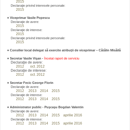
2015
Declaraţie privind interesele personale:
2015
♦
Viceprimar Vasile Popescu
Declaraţie de avere:
2015
Declaraţie de interese:
2015
Declaraţie privind interesele personale:
2015
♦ Consilier local delegat să exercite atribuţii de viceprimar – Cătălin Misăilă
♦
Secretar Vasile Vişan -
încetat raport de serviciu
Declaraţie de avere:
2012
oct. 2012
Declaraţie de interese:
2012
oct. 2012
♦
Secretar Fecic George Florin
Declaraţie de avere:
2012
2013
2014
2015
Declaraţie de interese:
2012
2013
2014
2015
♦
Administrator public - Puşcaşu Bogdan Valentin
Declaraţie de avere:
2012
2013
2014
2015
aprilie 2016
Declaraţie de interese:
2012
2013
2014
2015
aprilie 2016