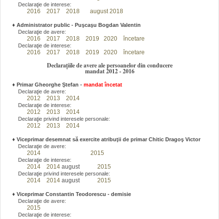
Declaraţie de interese:
2016
2017
2018
august 2018
♦
Administrator public - Puşcaşu Bogdan Valentin
Declaraţie de avere:
2016
2017
2018
2019
2020
încetare
Declaraţie de interese:
2016
2017
2018
2019
2020
încetare
Declarațiile de avere ale persoanelor din conducere
mandat 2012 - 2016
♦
Primar Gheorghe Ştefan
-
mandat încetat
Declaraţie de avere:
2012
2013
2014
Declaraţie de interese:
2012
2013
2014
Declaraţie privind interesele personale:
2012
2013
2014
♦
Viceprimar desemnat să exercite atribuţii de primar Chitic Dragoş Victor
Declaraţie de avere:
2014
2015
Declaraţie de interese:
2014
2014
august
2015
Declaraţie privind interesele personale:
2014
2014
august
2015
♦
Viceprimar Constantin Teodorescu - demisie
Declaraţie de avere:
2015
Declaraţie de interese: