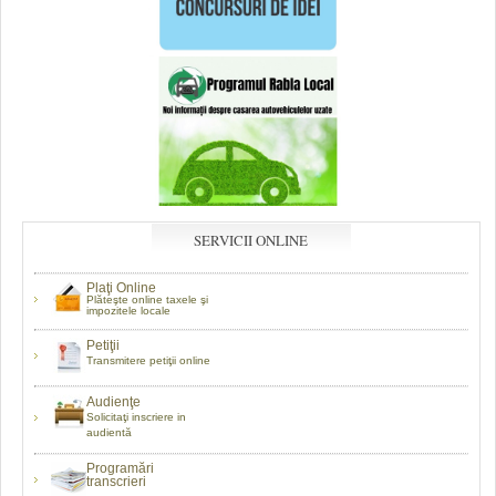
SERVICII ONLINE
Plaţi Online
Plăteşte online taxele şi
impozitele locale
Petiţii
Transmitere petiţii online
Audienţe
Solicitaţi inscriere in
audientă
Programări
transcrieri