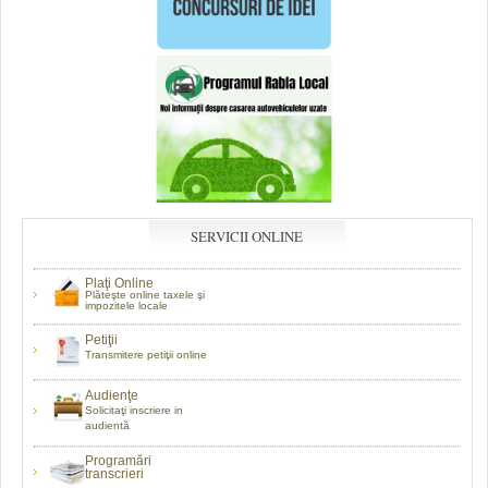
SERVICII ONLINE
Plaţi Online
Plăteşte online taxele şi
impozitele locale
Petiţii
Transmitere petiţii online
Audienţe
Solicitaţi inscriere in
audientă
Programări
transcrieri