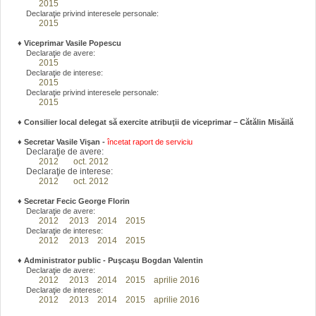
2015
Declaraţie privind interesele personale:
2015
♦
Viceprimar Vasile Popescu
Declaraţie de avere:
2015
Declaraţie de interese:
2015
Declaraţie privind interesele personale:
2015
♦ Consilier local delegat să exercite atribuţii de viceprimar – Cătălin Misăilă
♦
Secretar Vasile Vişan -
încetat raport de serviciu
Declaraţie de avere:
2012
oct. 2012
Declaraţie de interese:
2012
oct. 2012
♦
Secretar Fecic George Florin
Declaraţie de avere:
2012
2013
2014
2015
Declaraţie de interese:
2012
2013
2014
2015
♦
Administrator public - Puşcaşu Bogdan Valentin
Declaraţie de avere:
2012
2013
2014
2015
aprilie 2016
Declaraţie de interese:
2012
2013
2014
2015
aprilie 2016