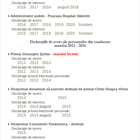
Declaraţie de interese:
2016
2017
2018
august 2018
♦
Administrator public - Puşcaşu Bogdan Valentin
Declaraţie de avere:
2016
2017
2018
2019
2020
încetare
Declaraţie de interese:
2016
2017
2018
2019
2020
încetare
Declarațiile de avere ale persoanelor din conducere
mandat 2012 - 2016
♦
Primar Gheorghe Ştefan
-
mandat încetat
Declaraţie de avere:
2012
2013
2014
Declaraţie de interese:
2012
2013
2014
Declaraţie privind interesele personale:
2012
2013
2014
♦
Viceprimar desemnat să exercite atribuţii de primar Chitic Dragoş Victor
Declaraţie de avere:
2014
2015
Declaraţie de interese:
2014
2014
august
2015
Declaraţie privind interesele personale:
2014
2014
august
2015
♦
Viceprimar Constantin Teodorescu - demisie
Declaraţie de avere:
2015
Declaraţie de interese: