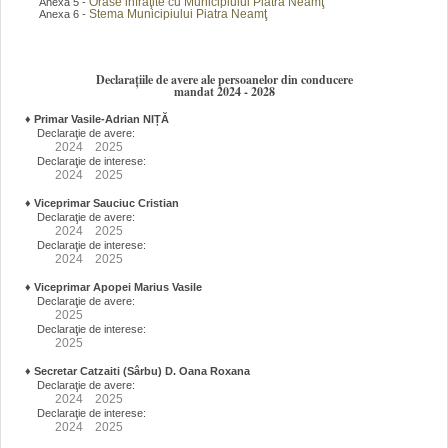
Orase infraţite cu Municipiului Piatra Neamţ
Anexa 5 -
Stema Municipiului Piatra Neamţ
Anexa 6 -
Declarațiile de avere ale persoanelor din conducere
mandat 2024 - 2028
♦
Primar Vasile-Adrian NIȚĂ
Declaraţie de avere:
2024
2025
Declaraţie de interese:
2024
2025
♦
Viceprimar Sauciuc Cristian
Declaraţie de avere:
2024
2025
Declaraţie de interese:
2024
2025
♦
Viceprimar Apopei Marius Vasile
Declaraţie de avere:
2025
Declaraţie de interese:
2025
♦
Secretar Catzaiti (Sârbu) D. Oana Roxana
Declaraţie de avere:
2024
2025
Declaraţie de interese:
2024
2025