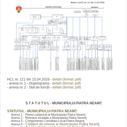
HCL nr. 121 din 15.04.2026 -
detalii (format .pdf)
- anexa nr. 1 - Organigrama -
detalii (format .pdf)
- anexa nr. 2 - Stat de funcții -
detalii (format .pdf)
S T A T U T U L - MUNICIPIULUI PIATRA NEAMȚ
STATUTUL - MUNICIPIULUI PIATRA NEAMȚ
Anexa 1 - Planul cadastral al Municipiului Piatra Neamţ
Anexa 2 - Reteaua stradala a Municipiului Piatra Neamţ
Anexa 3 - Componenta Consiliului Local Piatra Neamţ
Cetăţeni de onoare ai Municipiului Piatra Neamţ
Anexa 4 -