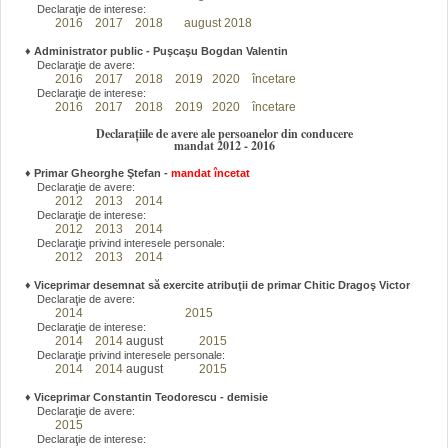
Declaraţie de interese:
2016
2017
2018
august 2018
♦
Administrator public - Puşcaşu Bogdan Valentin
Declaraţie de avere:
2016
2017
2018
2019
2020
încetare
Declaraţie de interese:
2016
2017
2018
2019
2020
încetare
Declarațiile de avere ale persoanelor din conducere
mandat 2012 - 2016
♦
Primar Gheorghe Ştefan
-
mandat încetat
Declaraţie de avere:
2012
2013
2014
Declaraţie de interese:
2012
2013
2014
Declaraţie privind interesele personale:
2012
2013
2014
♦
Viceprimar desemnat să exercite atribuţii de primar Chitic Dragoş Victor
Declaraţie de avere:
2014
2015
Declaraţie de interese:
2014
2014
august
2015
Declaraţie privind interesele personale:
2014
2014
august
2015
♦
Viceprimar Constantin Teodorescu - demisie
Declaraţie de avere:
2015
Declaraţie de interese: