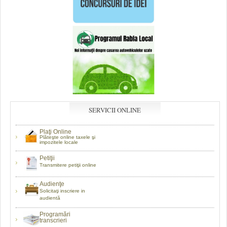
SERVICII ONLINE
Plaţi Online
Plăteşte online taxele şi
impozitele locale
Petiţii
Transmitere petiţii online
Audienţe
Solicitaţi inscriere in
audientă
Programări
transcrieri