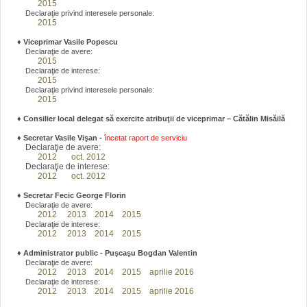
2015
Declaraţie privind interesele personale:
2015
♦
Viceprimar Vasile Popescu
Declaraţie de avere:
2015
Declaraţie de interese:
2015
Declaraţie privind interesele personale:
2015
♦ Consilier local delegat să exercite atribuţii de viceprimar – Cătălin Misăilă
♦
Secretar Vasile Vişan -
încetat raport de serviciu
Declaraţie de avere:
2012
oct. 2012
Declaraţie de interese:
2012
oct. 2012
♦
Secretar Fecic George Florin
Declaraţie de avere:
2012
2013
2014
2015
Declaraţie de interese:
2012
2013
2014
2015
♦
Administrator public - Puşcaşu Bogdan Valentin
Declaraţie de avere:
2012
2013
2014
2015
aprilie 2016
Declaraţie de interese:
2012
2013
2014
2015
aprilie 2016