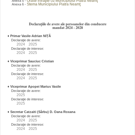
Orase infraţite cu Municipiului Piatra Neamţ
Anexa 5 -
Stema Municipiului Piatra Neamţ
Anexa 6 -
Declarațiile de avere ale persoanelor din conducere
mandat 2024 - 2028
♦
Primar Vasile-Adrian NIȚĂ
Declaraţie de avere:
2024
2025
Declaraţie de interese:
2024
2025
♦
Viceprimar Sauciuc Cristian
Declaraţie de avere:
2024
2025
Declaraţie de interese:
2024
2025
♦
Viceprimar Apopei Marius Vasile
Declaraţie de avere:
2025
Declaraţie de interese:
2025
♦
Secretar Catzaiti (Sârbu) D. Oana Roxana
Declaraţie de avere:
2024
2025
Declaraţie de interese:
2024
2025