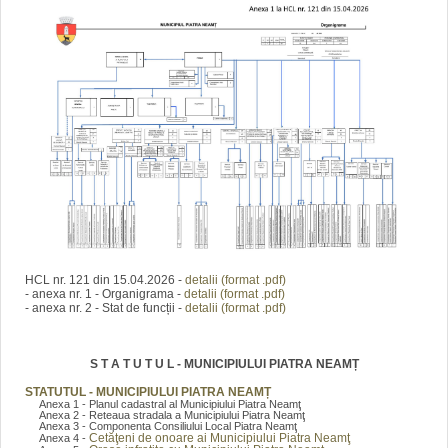
HCL nr. 121 din 15.04.2026 -
detalii (format .pdf)
- anexa nr. 1 - Organigrama -
detalii (format .pdf)
- anexa nr. 2 - Stat de funcții -
detalii (format .pdf)
S T A T U T U L - MUNICIPIULUI PIATRA NEAMȚ
STATUTUL - MUNICIPIULUI PIATRA NEAMȚ
Anexa 1 - Planul cadastral al Municipiului Piatra Neamţ
Anexa 2 - Reteaua stradala a Municipiului Piatra Neamţ
Anexa 3 - Componenta Consiliului Local Piatra Neamţ
Cetăţeni de onoare ai Municipiului Piatra Neamţ
Anexa 4 -