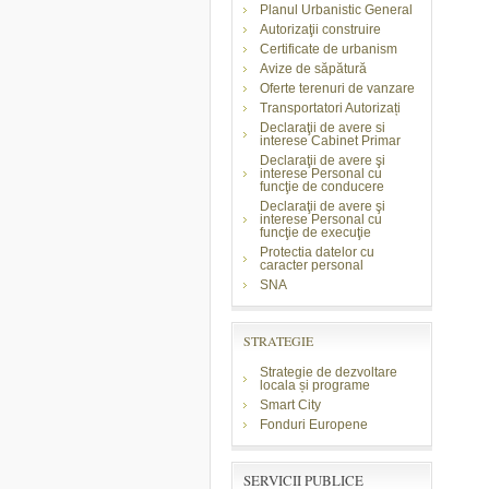
Planul Urbanistic General
Autorizaţii construire
Certificate de urbanism
Avize de săpătură
Oferte terenuri de vanzare
Transportatori Autorizați
Declaraţii de avere si
interese Cabinet Primar
Declaraţii de avere şi
interese Personal cu
funcţie de conducere
Declaraţii de avere şi
interese Personal cu
funcţie de execuţie
Protectia datelor cu
caracter personal
SNA
STRATEGIE
Strategie de dezvoltare
locala și programe
Smart City
Fonduri Europene
SERVICII PUBLICE