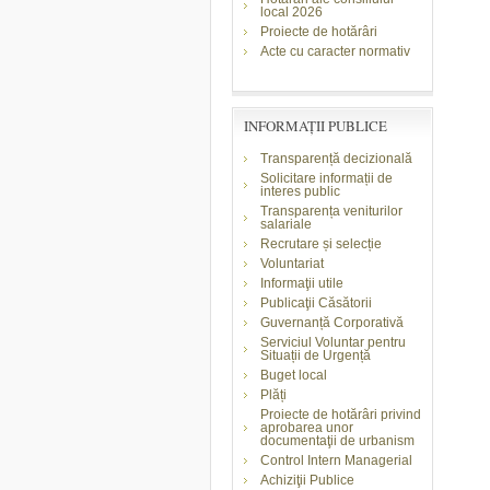
local 2026
Proiecte de hotărâri
Acte cu caracter normativ
INFORMAŢII PUBLICE
Transparență decizională
Solicitare informații de
interes public
Transparența veniturilor
salariale
Recrutare și selecție
Voluntariat
Informaţii utile
Publicaţii Căsătorii
Guvernanță Corporativă
Serviciul Voluntar pentru
Situații de Urgență
Buget local
Plăți
Proiecte de hotărâri privind
aprobarea unor
documentaţii de urbanism
Control Intern Managerial
Achiziţii Publice