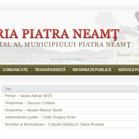
COMUNICATE
TRANSPARENȚĂ
INFORMAŢII PUBLICE
SERVICII P
Titlu
Primar – Vasile-Adrian NIȚĂ
Viceprimar – Sauciuc Cristian
Viceprimar – Apopei Marius Vasile
Administrator public – Chitic Dragoș Victor
Secretar al Municipiului – Catzaiti (Sârbu) D. Oana Roxana