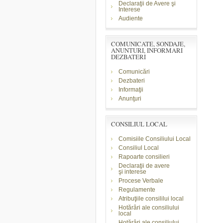
Declaraţii de Avere şi
Interese
Audiente
COMUNICATE, SONDAJE,
ANUNTURI, INFORMARI
DEZBATERI
Comunicări
Dezbateri
Informaţii
Anunţuri
CONSILIUL LOCAL
Comisiile Consiliului Local
Consiliul Local
Rapoarte consilieri
Declaraţii de avere
şi
interese
Procese Verbale
Regulamente
Atribuţiile consililui local
Hotărâri ale consiliului
local
Hotărâri ale consiliului