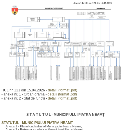
HCL nr. 121 din 15.04.2026 -
detalii (format .pdf)
- anexa nr. 1 - Organigrama -
detalii (format .pdf)
- anexa nr. 2 - Stat de funcții -
detalii (format .pdf)
S T A T U T U L - MUNICIPIULUI PIATRA NEAMȚ
STATUTUL - MUNICIPIULUI PIATRA NEAMȚ
Anexa 1 - Planul cadastral al Municipiului Piatra Neamţ
Anexa 2 - Reteaua stradala a Municipiului Piatra Neamţ