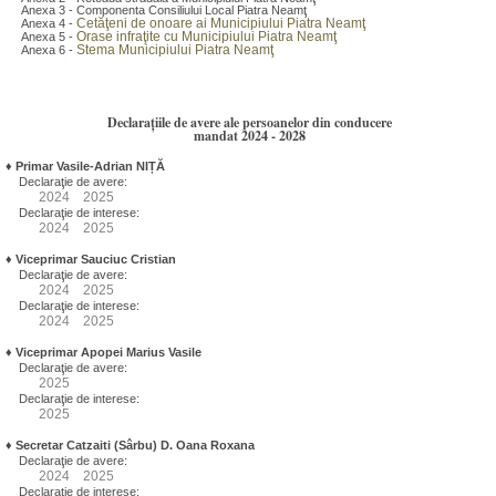
Anexa 3 - Componenta Consiliului Local Piatra Neamţ
Cetăţeni de onoare ai Municipiului Piatra Neamţ
Anexa 4 -
Orase infraţite cu Municipiului Piatra Neamţ
Anexa 5 -
Stema Municipiului Piatra Neamţ
Anexa 6 -
Declarațiile de avere ale persoanelor din conducere
mandat 2024 - 2028
♦
Primar Vasile-Adrian NIȚĂ
Declaraţie de avere:
2024
2025
Declaraţie de interese:
2024
2025
♦
Viceprimar Sauciuc Cristian
Declaraţie de avere:
2024
2025
Declaraţie de interese:
2024
2025
♦
Viceprimar Apopei Marius Vasile
Declaraţie de avere:
2025
Declaraţie de interese:
2025
♦
Secretar Catzaiti (Sârbu) D. Oana Roxana
Declaraţie de avere:
2024
2025
Declaraţie de interese: