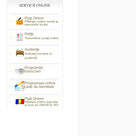
SERVICII ONLINE
Plaţi Online
Plăteşte online taxele şi
impozitele locale
Petiţii
Transmitere petiţii online
Audienţe
Solicitaţi inscriere in
audientă
Programări
transcrieri
Programare online
carte de identitate
Plaţi Online
Plătește online impozite
şi taxe pe GHISEUL.RO