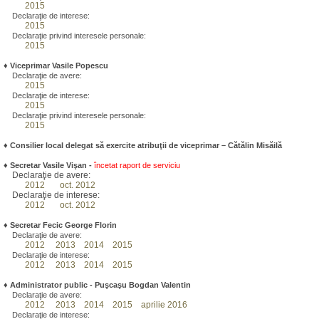
2015
Declaraţie de interese:
2015
Declaraţie privind interesele personale:
2015
♦
Viceprimar Vasile Popescu
Declaraţie de avere:
2015
Declaraţie de interese:
2015
Declaraţie privind interesele personale:
2015
♦ Consilier local delegat să exercite atribuţii de viceprimar – Cătălin Misăilă
♦
Secretar Vasile Vişan -
încetat raport de serviciu
Declaraţie de avere:
2012
oct. 2012
Declaraţie de interese:
2012
oct. 2012
♦
Secretar Fecic George Florin
Declaraţie de avere:
2012
2013
2014
2015
Declaraţie de interese:
2012
2013
2014
2015
♦
Administrator public - Puşcaşu Bogdan Valentin
Declaraţie de avere:
2012
2013
2014
2015
aprilie 2016
Declaraţie de interese: