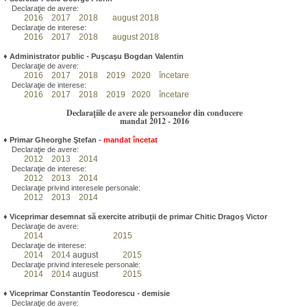
Declaraţie de avere:
2016
2017
2018
august 2018
Declaraţie de interese:
2016
2017
2018
august 2018
♦
Administrator public - Puşcaşu Bogdan Valentin
Declaraţie de avere:
2016
2017
2018
2019
2020
încetare
Declaraţie de interese:
2016
2017
2018
2019
2020
încetare
Declarațiile de avere ale persoanelor din conducere
mandat 2012 - 2016
♦
Primar Gheorghe Ştefan
-
mandat încetat
Declaraţie de avere:
2012
2013
2014
Declaraţie de interese:
2012
2013
2014
Declaraţie privind interesele personale:
2012
2013
2014
♦
Viceprimar desemnat să exercite atribuţii de primar Chitic Dragoş Victor
Declaraţie de avere:
2014
2015
Declaraţie de interese:
2014
2014
august
2015
Declaraţie privind interesele personale:
2014
2014
august
2015
♦
Viceprimar Constantin Teodorescu - demisie
Declaraţie de avere: