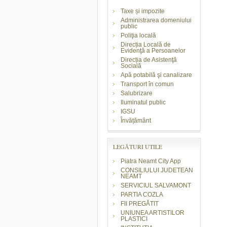
Taxe și impozite
Administrarea domeniului
public
Poliţia locală
Direcția Locală de
Evidenţă a Persoanelor
Direcția de Asistenţă
Socială
Apă potabilă şi canalizare
Transport în comun
Salubrizare
Iluminatul public
IGSU
Învățământ
LEGĂTURI UTILE
Piatra Neamt City App
CONSILIULUI JUDETEAN
NEAMT
SERVICIUL SALVAMONT
PARTIA COZLA
FII PREGĂTIT
UNIUNEA ARTISTILOR
PLASTICI