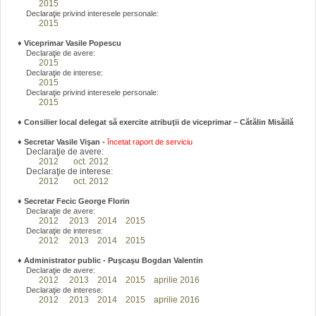
2015
Declaraţie privind interesele personale:
2015
♦
Viceprimar Vasile Popescu
Declaraţie de avere:
2015
Declaraţie de interese:
2015
Declaraţie privind interesele personale:
2015
♦ Consilier local delegat să exercite atribuţii de viceprimar – Cătălin Misăilă
♦
Secretar Vasile Vişan -
încetat raport de serviciu
Declaraţie de avere:
2012
oct. 2012
Declaraţie de interese:
2012
oct. 2012
♦
Secretar Fecic George Florin
Declaraţie de avere:
2012
2013
2014
2015
Declaraţie de interese:
2012
2013
2014
2015
♦
Administrator public - Puşcaşu Bogdan Valentin
Declaraţie de avere:
2012
2013
2014
2015
aprilie 2016
Declaraţie de interese:
2012
2013
2014
2015
aprilie 2016