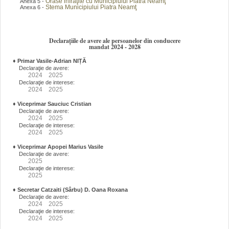
Orase infraţite cu Municipiului Piatra Neamţ
Anexa 5 -
Stema Municipiului Piatra Neamţ
Anexa 6 -
Declarațiile de avere ale persoanelor din conducere
mandat 2024 - 2028
♦
Primar Vasile-Adrian NIȚĂ
Declaraţie de avere:
2024
2025
Declaraţie de interese:
2024
2025
♦
Viceprimar Sauciuc Cristian
Declaraţie de avere:
2024
2025
Declaraţie de interese:
2024
2025
♦
Viceprimar Apopei Marius Vasile
Declaraţie de avere:
2025
Declaraţie de interese:
2025
♦
Secretar Catzaiti (Sârbu) D. Oana Roxana
Declaraţie de avere:
2024
2025
Declaraţie de interese:
2024
2025