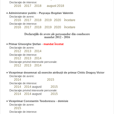
Declaraţie de interese:
2016
2017
2018
august 2018
♦
Administrator public - Puşcaşu Bogdan Valentin
Declaraţie de avere:
2016
2017
2018
2019
2020
încetare
Declaraţie de interese:
2016
2017
2018
2019
2020
încetare
Declarațiile de avere ale persoanelor din conducere
mandat 2012 - 2016
♦
Primar Gheorghe Ştefan
-
mandat încetat
Declaraţie de avere:
2012
2013
2014
Declaraţie de interese:
2012
2013
2014
Declaraţie privind interesele personale:
2012
2013
2014
♦
Viceprimar desemnat să exercite atribuţii de primar Chitic Dragoş Victor
Declaraţie de avere:
2014
2015
Declaraţie de interese:
2014
2014
august
2015
Declaraţie privind interesele personale:
2014
2014
august
2015
♦
Viceprimar Constantin Teodorescu - demisie
Declaraţie de avere:
2015
Declaraţie de interese: