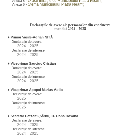
Orase infraţite cu Municipiului Piatra Neamţ
Anexa 5 -
Stema Municipiului Piatra Neamţ
Anexa 6 -
Declarațiile de avere ale persoanelor din conducere
mandat 2024 - 2028
♦
Primar Vasile-Adrian NIȚĂ
Declaraţie de avere:
2024
2025
Declaraţie de interese:
2024
2025
♦
Viceprimar Sauciuc Cristian
Declaraţie de avere:
2024
2025
Declaraţie de interese:
2024
2025
♦
Viceprimar Apopei Marius Vasile
Declaraţie de avere:
2025
Declaraţie de interese:
2025
♦
Secretar Catzaiti (Sârbu) D. Oana Roxana
Declaraţie de avere:
2024
2025
Declaraţie de interese:
2024
2025