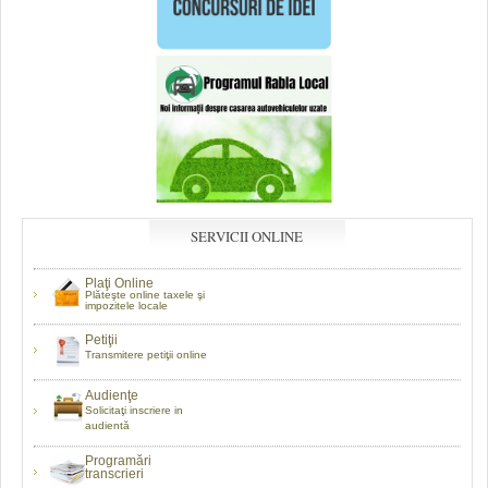
SERVICII ONLINE
Plaţi Online
Plăteşte online taxele şi
impozitele locale
Petiţii
Transmitere petiţii online
Audienţe
Solicitaţi inscriere in
audientă
Programări
transcrieri