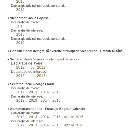
2015
Declaraţie privind interesele personale:
2015
♦
Viceprimar Vasile Popescu
Declaraţie de avere:
2015
Declaraţie de interese:
2015
Declaraţie privind interesele personale:
2015
♦ Consilier local delegat să exercite atribuţii de viceprimar – Cătălin Misăilă
♦
Secretar Vasile Vişan -
încetat raport de serviciu
Declaraţie de avere:
2012
oct. 2012
Declaraţie de interese:
2012
oct. 2012
♦
Secretar Fecic George Florin
Declaraţie de avere:
2012
2013
2014
2015
Declaraţie de interese:
2012
2013
2014
2015
♦
Administrator public - Puşcaşu Bogdan Valentin
Declaraţie de avere:
2012
2013
2014
2015
aprilie 2016
Declaraţie de interese:
2012
2013
2014
2015
aprilie 2016