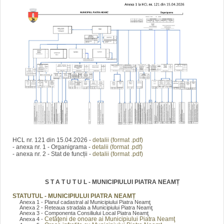
HCL nr. 121 din 15.04.2026 -
detalii (format .pdf)
- anexa nr. 1 - Organigrama -
detalii (format .pdf)
- anexa nr. 2 - Stat de funcții -
detalii (format .pdf)
S T A T U T U L - MUNICIPIULUI PIATRA NEAMȚ
STATUTUL - MUNICIPIULUI PIATRA NEAMȚ
Anexa 1 - Planul cadastral al Municipiului Piatra Neamţ
Anexa 2 - Reteaua stradala a Municipiului Piatra Neamţ
Anexa 3 - Componenta Consiliului Local Piatra Neamţ
Cetăţeni de onoare ai Municipiului Piatra Neamţ
Anexa 4 -