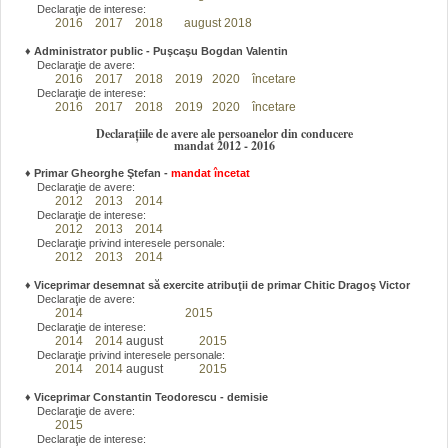
Declaraţie de interese:
2016
2017
2018
august 2018
♦
Administrator public - Puşcaşu Bogdan Valentin
Declaraţie de avere:
2016
2017
2018
2019
2020
încetare
Declaraţie de interese:
2016
2017
2018
2019
2020
încetare
Declarațiile de avere ale persoanelor din conducere
mandat 2012 - 2016
♦
Primar Gheorghe Ştefan
-
mandat încetat
Declaraţie de avere:
2012
2013
2014
Declaraţie de interese:
2012
2013
2014
Declaraţie privind interesele personale:
2012
2013
2014
♦
Viceprimar desemnat să exercite atribuţii de primar Chitic Dragoş Victor
Declaraţie de avere:
2014
2015
Declaraţie de interese:
2014
2014
august
2015
Declaraţie privind interesele personale:
2014
2014
august
2015
♦
Viceprimar Constantin Teodorescu - demisie
Declaraţie de avere:
2015
Declaraţie de interese: