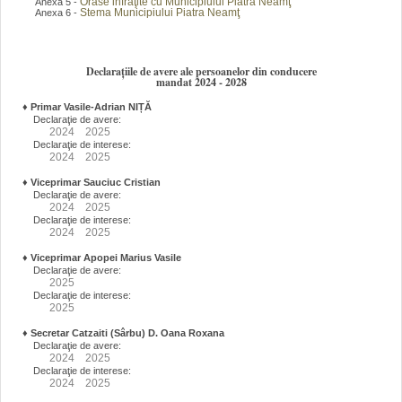
Orase infraţite cu Municipiului Piatra Neamţ
Anexa 5 -
Stema Municipiului Piatra Neamţ
Anexa 6 -
Declarațiile de avere ale persoanelor din conducere
mandat 2024 - 2028
♦
Primar Vasile-Adrian NIȚĂ
Declaraţie de avere:
2024
2025
Declaraţie de interese:
2024
2025
♦
Viceprimar Sauciuc Cristian
Declaraţie de avere:
2024
2025
Declaraţie de interese:
2024
2025
♦
Viceprimar Apopei Marius Vasile
Declaraţie de avere:
2025
Declaraţie de interese:
2025
♦
Secretar Catzaiti (Sârbu) D. Oana Roxana
Declaraţie de avere:
2024
2025
Declaraţie de interese:
2024
2025