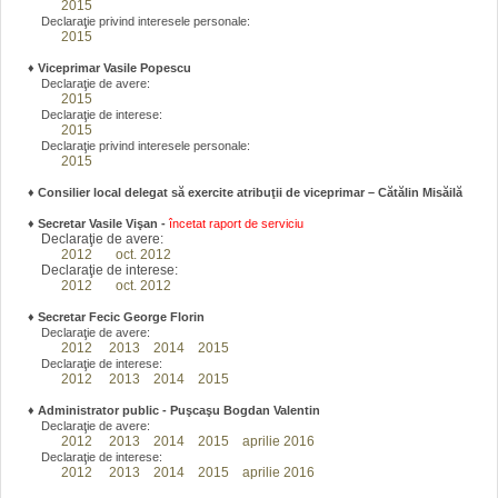
2015
Declaraţie privind interesele personale:
2015
♦
Viceprimar Vasile Popescu
Declaraţie de avere:
2015
Declaraţie de interese:
2015
Declaraţie privind interesele personale:
2015
♦ Consilier local delegat să exercite atribuţii de viceprimar – Cătălin Misăilă
♦
Secretar Vasile Vişan -
încetat raport de serviciu
Declaraţie de avere:
2012
oct. 2012
Declaraţie de interese:
2012
oct. 2012
♦
Secretar Fecic George Florin
Declaraţie de avere:
2012
2013
2014
2015
Declaraţie de interese:
2012
2013
2014
2015
♦
Administrator public - Puşcaşu Bogdan Valentin
Declaraţie de avere:
2012
2013
2014
2015
aprilie 2016
Declaraţie de interese:
2012
2013
2014
2015
aprilie 2016