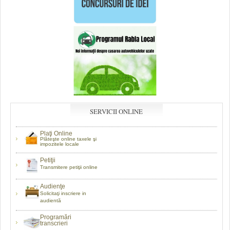
SERVICII ONLINE
Plaţi Online
Plăteşte online taxele şi
impozitele locale
Petiţii
Transmitere petiţii online
Audienţe
Solicitaţi inscriere in
audientă
Programări
transcrieri