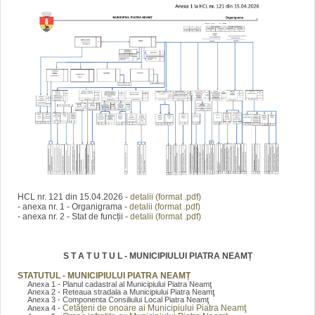
HCL nr. 121 din 15.04.2026 -
detalii (format .pdf)
- anexa nr. 1 - Organigrama -
detalii (format .pdf)
- anexa nr. 2 - Stat de funcții -
detalii (format .pdf)
S T A T U T U L - MUNICIPIULUI PIATRA NEAMȚ
STATUTUL - MUNICIPIULUI PIATRA NEAMȚ
Anexa 1 - Planul cadastral al Municipiului Piatra Neamţ
Anexa 2 - Reteaua stradala a Municipiului Piatra Neamţ
Anexa 3 - Componenta Consiliului Local Piatra Neamţ
Cetăţeni de onoare ai Municipiului Piatra Neamţ
Anexa 4 -