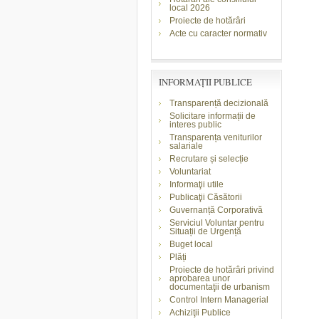
local 2026
Proiecte de hotărâri
Acte cu caracter normativ
INFORMAŢII PUBLICE
Transparență decizională
Solicitare informații de
interes public
Transparența veniturilor
salariale
Recrutare și selecție
Voluntariat
Informaţii utile
Publicaţii Căsătorii
Guvernanță Corporativă
Serviciul Voluntar pentru
Situații de Urgență
Buget local
Plăți
Proiecte de hotărâri privind
aprobarea unor
documentaţii de urbanism
Control Intern Managerial
Achiziţii Publice