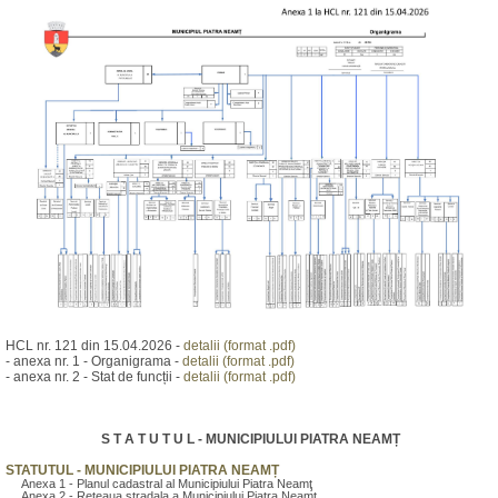
HCL nr. 121 din 15.04.2026 -
detalii (format .pdf)
- anexa nr. 1 - Organigrama -
detalii (format .pdf)
- anexa nr. 2 - Stat de funcții -
detalii (format .pdf)
S T A T U T U L - MUNICIPIULUI PIATRA NEAMȚ
STATUTUL - MUNICIPIULUI PIATRA NEAMȚ
Anexa 1 - Planul cadastral al Municipiului Piatra Neamţ
Anexa 2 - Reteaua stradala a Municipiului Piatra Neamţ