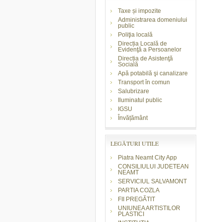
Taxe și impozite
Administrarea domeniului
public
Poliţia locală
Direcția Locală de
Evidenţă a Persoanelor
Direcția de Asistenţă
Socială
Apă potabilă şi canalizare
Transport în comun
Salubrizare
Iluminatul public
IGSU
Învățământ
LEGĂTURI UTILE
Piatra Neamt City App
CONSILIULUI JUDETEAN
NEAMT
SERVICIUL SALVAMONT
PARTIA COZLA
FII PREGĂTIT
UNIUNEA ARTISTILOR
PLASTICI