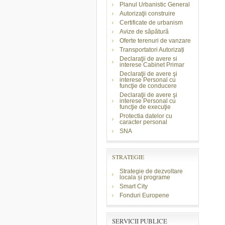
Planul Urbanistic General
Autorizaţii construire
Certificate de urbanism
Avize de săpătură
Oferte terenuri de vanzare
Transportatori Autorizați
Declaraţii de avere si
interese Cabinet Primar
Declaraţii de avere şi
interese Personal cu
funcţie de conducere
Declaraţii de avere şi
interese Personal cu
funcţie de execuţie
Protectia datelor cu
caracter personal
SNA
STRATEGIE
Strategie de dezvoltare
locala și programe
Smart City
Fonduri Europene
SERVICII PUBLICE