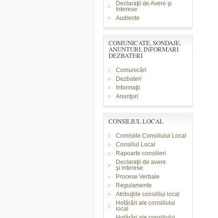
Declaraţii de Avere şi
Interese
Audiente
COMUNICATE, SONDAJE,
ANUNTURI, INFORMARI
DEZBATERI
Comunicări
Dezbateri
Informaţii
Anunţuri
CONSILIUL LOCAL
Comisiile Consiliului Local
Consiliul Local
Rapoarte consilieri
Declaraţii de avere
şi
interese
Procese Verbale
Regulamente
Atribuţiile consililui local
Hotărâri ale consiliului
local
Hotărâri ale consiliului