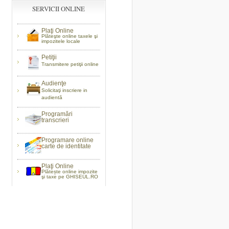
SERVICII ONLINE
Plaţi Online
Plăteşte online taxele şi
impozitele locale
Petiţii
Transmitere petiţii online
Audienţe
Solicitaţi inscriere in
audientă
Programări
transcrieri
Programare online
carte de identitate
Plaţi Online
Plătește online impozite
şi taxe pe GHISEUL.RO