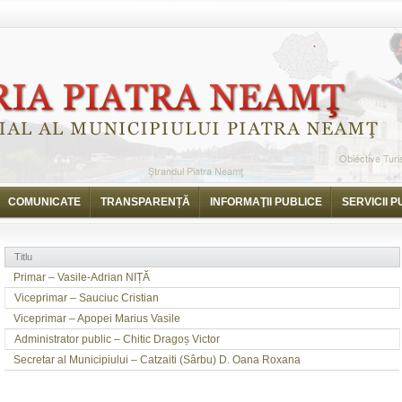
COMUNICATE
TRANSPARENȚĂ
INFORMAŢII PUBLICE
SERVICII P
Titlu
Primar – Vasile-Adrian NIȚĂ
Viceprimar – Sauciuc Cristian
Viceprimar – Apopei Marius Vasile
Administrator public – Chitic Dragoș Victor
Secretar al Municipiului – Catzaiti (Sârbu) D. Oana Roxana