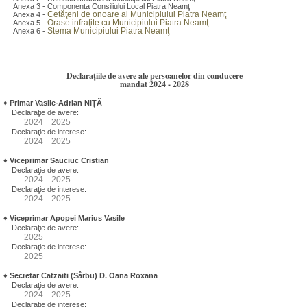
Anexa 3 - Componenta Consiliului Local Piatra Neamţ
Cetăţeni de onoare ai Municipiului Piatra Neamţ
Anexa 4 -
Orase infraţite cu Municipiului Piatra Neamţ
Anexa 5 -
Stema Municipiului Piatra Neamţ
Anexa 6 -
Declarațiile de avere ale persoanelor din conducere
mandat 2024 - 2028
♦
Primar Vasile-Adrian NIȚĂ
Declaraţie de avere:
2024
2025
Declaraţie de interese:
2024
2025
♦
Viceprimar Sauciuc Cristian
Declaraţie de avere:
2024
2025
Declaraţie de interese:
2024
2025
♦
Viceprimar Apopei Marius Vasile
Declaraţie de avere:
2025
Declaraţie de interese:
2025
♦
Secretar Catzaiti (Sârbu) D. Oana Roxana
Declaraţie de avere:
2024
2025
Declaraţie de interese: