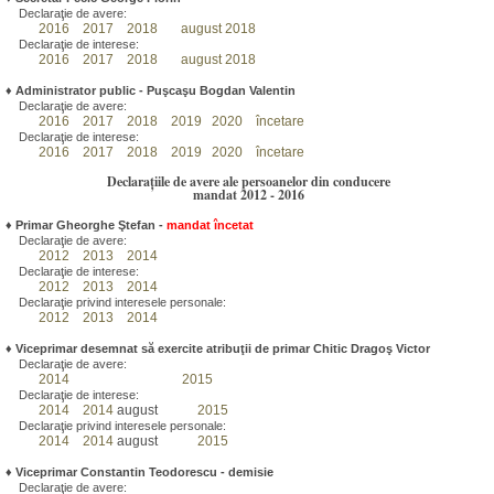
Declaraţie de avere:
2016
2017
2018
august 2018
Declaraţie de interese:
2016
2017
2018
august 2018
♦
Administrator public - Puşcaşu Bogdan Valentin
Declaraţie de avere:
2016
2017
2018
2019
2020
încetare
Declaraţie de interese:
2016
2017
2018
2019
2020
încetare
Declarațiile de avere ale persoanelor din conducere
mandat 2012 - 2016
♦
Primar Gheorghe Ştefan
-
mandat încetat
Declaraţie de avere:
2012
2013
2014
Declaraţie de interese:
2012
2013
2014
Declaraţie privind interesele personale:
2012
2013
2014
♦
Viceprimar desemnat să exercite atribuţii de primar Chitic Dragoş Victor
Declaraţie de avere:
2014
2015
Declaraţie de interese:
2014
2014
august
2015
Declaraţie privind interesele personale:
2014
2014
august
2015
♦
Viceprimar Constantin Teodorescu - demisie
Declaraţie de avere: