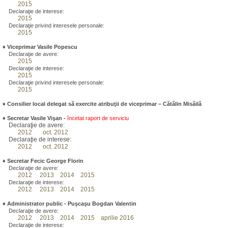
2015
Declaraţie de interese:
2015
Declaraţie privind interesele personale:
2015
♦
Viceprimar Vasile Popescu
Declaraţie de avere:
2015
Declaraţie de interese:
2015
Declaraţie privind interesele personale:
2015
♦ Consilier local delegat să exercite atribuţii de viceprimar – Cătălin Misăilă
♦
Secretar Vasile Vişan -
încetat raport de serviciu
Declaraţie de avere:
2012
oct. 2012
Declaraţie de interese:
2012
oct. 2012
♦
Secretar Fecic George Florin
Declaraţie de avere:
2012
2013
2014
2015
Declaraţie de interese:
2012
2013
2014
2015
♦
Administrator public - Puşcaşu Bogdan Valentin
Declaraţie de avere:
2012
2013
2014
2015
aprilie 2016
Declaraţie de interese: