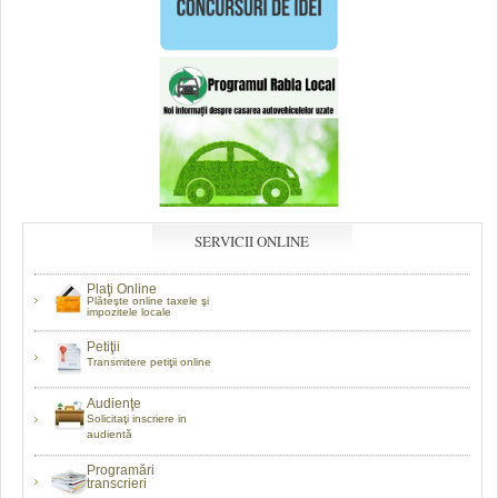
SERVICII ONLINE
Plaţi Online
Plăteşte online taxele şi
impozitele locale
Petiţii
Transmitere petiţii online
Audienţe
Solicitaţi inscriere in
audientă
Programări
transcrieri