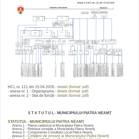
HCL nr. 121 din 15.04.2026 -
detalii (format .pdf)
- anexa nr. 1 - Organigrama -
detalii (format .pdf)
- anexa nr. 2 - Stat de funcții -
detalii (format .pdf)
S T A T U T U L - MUNICIPIULUI PIATRA NEAMȚ
STATUTUL - MUNICIPIULUI PIATRA NEAMȚ
Anexa 1 - Planul cadastral al Municipiului Piatra Neamţ
Anexa 2 - Reteaua stradala a Municipiului Piatra Neamţ
Anexa 3 - Componenta Consiliului Local Piatra Neamţ
Cetăţeni de onoare ai Municipiului Piatra Neamţ
Anexa 4 -