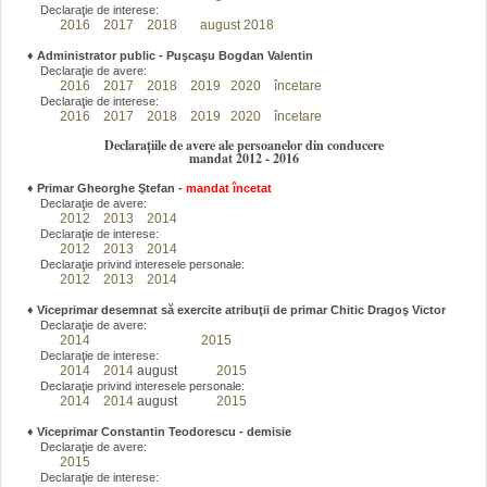
Declaraţie de interese:
2016
2017
2018
august 2018
♦
Administrator public - Puşcaşu Bogdan Valentin
Declaraţie de avere:
2016
2017
2018
2019
2020
încetare
Declaraţie de interese:
2016
2017
2018
2019
2020
încetare
Declarațiile de avere ale persoanelor din conducere
mandat 2012 - 2016
♦
Primar Gheorghe Ştefan
-
mandat încetat
Declaraţie de avere:
2012
2013
2014
Declaraţie de interese:
2012
2013
2014
Declaraţie privind interesele personale:
2012
2013
2014
♦
Viceprimar desemnat să exercite atribuţii de primar Chitic Dragoş Victor
Declaraţie de avere:
2014
2015
Declaraţie de interese:
2014
2014
august
2015
Declaraţie privind interesele personale:
2014
2014
august
2015
♦
Viceprimar Constantin Teodorescu - demisie
Declaraţie de avere:
2015
Declaraţie de interese: