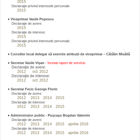
2015
Declaraţie privind interesele personale:
2015
♦
Viceprimar Vasile Popescu
Declaraţie de avere:
2015
Declaraţie de interese:
2015
Declaraţie privind interesele personale:
2015
♦ Consilier local delegat să exercite atribuţii de viceprimar – Cătălin Misăilă
♦
Secretar Vasile Vişan -
încetat raport de serviciu
Declaraţie de avere:
2012
oct. 2012
Declaraţie de interese:
2012
oct. 2012
♦
Secretar Fecic George Florin
Declaraţie de avere:
2012
2013
2014
2015
Declaraţie de interese:
2012
2013
2014
2015
♦
Administrator public - Puşcaşu Bogdan Valentin
Declaraţie de avere:
2012
2013
2014
2015
aprilie 2016
Declaraţie de interese:
2012
2013
2014
2015
aprilie 2016