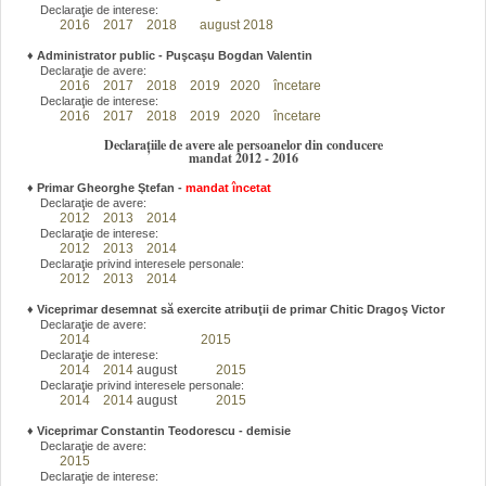
Declaraţie de interese:
2016
2017
2018
august 2018
♦
Administrator public - Puşcaşu Bogdan Valentin
Declaraţie de avere:
2016
2017
2018
2019
2020
încetare
Declaraţie de interese:
2016
2017
2018
2019
2020
încetare
Declarațiile de avere ale persoanelor din conducere
mandat 2012 - 2016
♦
Primar Gheorghe Ştefan
-
mandat încetat
Declaraţie de avere:
2012
2013
2014
Declaraţie de interese:
2012
2013
2014
Declaraţie privind interesele personale:
2012
2013
2014
♦
Viceprimar desemnat să exercite atribuţii de primar Chitic Dragoş Victor
Declaraţie de avere:
2014
2015
Declaraţie de interese:
2014
2014
august
2015
Declaraţie privind interesele personale:
2014
2014
august
2015
♦
Viceprimar Constantin Teodorescu - demisie
Declaraţie de avere:
2015
Declaraţie de interese: