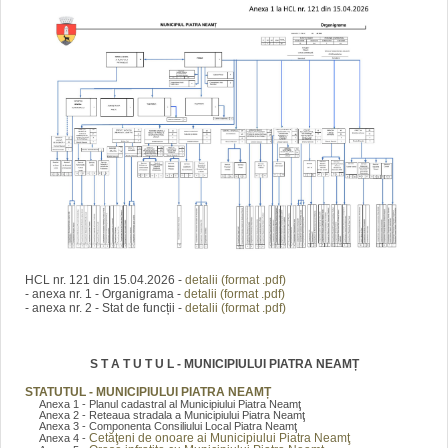
HCL nr. 121 din 15.04.2026 -
detalii (format .pdf)
- anexa nr. 1 - Organigrama -
detalii (format .pdf)
- anexa nr. 2 - Stat de funcții -
detalii (format .pdf)
S T A T U T U L - MUNICIPIULUI PIATRA NEAMȚ
STATUTUL - MUNICIPIULUI PIATRA NEAMȚ
Anexa 1 - Planul cadastral al Municipiului Piatra Neamţ
Anexa 2 - Reteaua stradala a Municipiului Piatra Neamţ
Anexa 3 - Componenta Consiliului Local Piatra Neamţ
Cetăţeni de onoare ai Municipiului Piatra Neamţ
Anexa 4 -