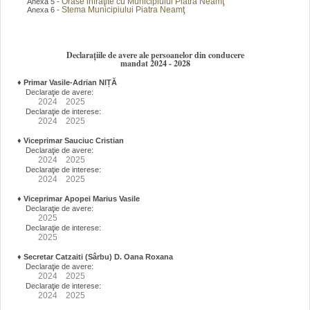
Orase infraţite cu Municipiului Piatra Neamţ
Anexa 5 -
Stema Municipiului Piatra Neamţ
Anexa 6 -
Declarațiile de avere ale persoanelor din conducere
mandat 2024 - 2028
♦
Primar Vasile-Adrian NIȚĂ
Declaraţie de avere:
2024
2025
Declaraţie de interese:
2024
2025
♦
Viceprimar Sauciuc Cristian
Declaraţie de avere:
2024
2025
Declaraţie de interese:
2024
2025
♦
Viceprimar Apopei Marius Vasile
Declaraţie de avere:
2025
Declaraţie de interese:
2025
♦
Secretar Catzaiti (Sârbu) D. Oana Roxana
Declaraţie de avere:
2024
2025
Declaraţie de interese:
2024
2025