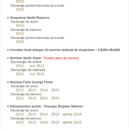
2015
Declaraţie privind interesele personale:
2015
♦
Viceprimar Vasile Popescu
Declaraţie de avere:
2015
Declaraţie de interese:
2015
Declaraţie privind interesele personale:
2015
♦ Consilier local delegat să exercite atribuţii de viceprimar – Cătălin Misăilă
♦
Secretar Vasile Vişan -
încetat raport de serviciu
Declaraţie de avere:
2012
oct. 2012
Declaraţie de interese:
2012
oct. 2012
♦
Secretar Fecic George Florin
Declaraţie de avere:
2012
2013
2014
2015
Declaraţie de interese:
2012
2013
2014
2015
♦
Administrator public - Puşcaşu Bogdan Valentin
Declaraţie de avere:
2012
2013
2014
2015
aprilie 2016
Declaraţie de interese:
2012
2013
2014
2015
aprilie 2016