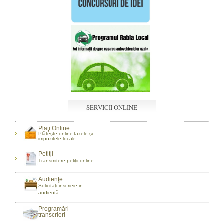
SERVICII ONLINE
Plaţi Online
Plăteşte online taxele şi
impozitele locale
Petiţii
Transmitere petiţii online
Audienţe
Solicitaţi inscriere in
audientă
Programări
transcrieri