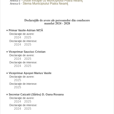
Orase infraţite cu Municipiului Piatra Neamţ
Anexa 5 -
Stema Municipiului Piatra Neamţ
Anexa 6 -
Declarațiile de avere ale persoanelor din conducere
mandat 2024 - 2028
♦
Primar Vasile-Adrian NIȚĂ
Declaraţie de avere:
2024
2025
Declaraţie de interese:
2024
2025
♦
Viceprimar Sauciuc Cristian
Declaraţie de avere:
2024
2025
Declaraţie de interese:
2024
2025
♦
Viceprimar Apopei Marius Vasile
Declaraţie de avere:
2025
Declaraţie de interese:
2025
♦
Secretar Catzaiti (Sârbu) D. Oana Roxana
Declaraţie de avere:
2024
2025
Declaraţie de interese:
2024
2025