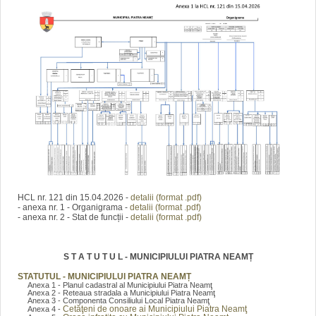
HCL nr. 121 din 15.04.2026 -
detalii (format .pdf)
- anexa nr. 1 - Organigrama -
detalii (format .pdf)
- anexa nr. 2 - Stat de funcții -
detalii (format .pdf)
S T A T U T U L - MUNICIPIULUI PIATRA NEAMȚ
STATUTUL - MUNICIPIULUI PIATRA NEAMȚ
Anexa 1 - Planul cadastral al Municipiului Piatra Neamţ
Anexa 2 - Reteaua stradala a Municipiului Piatra Neamţ
Anexa 3 - Componenta Consiliului Local Piatra Neamţ
Cetăţeni de onoare ai Municipiului Piatra Neamţ
Anexa 4 -