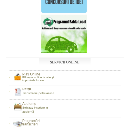
SERVICII ONLINE
Plaţi Online
Plăteşte online taxele şi
impozitele locale
Petiţii
Transmitere petiţii online
Audienţe
Solicitaţi inscriere in
audientă
Programări
transcrieri