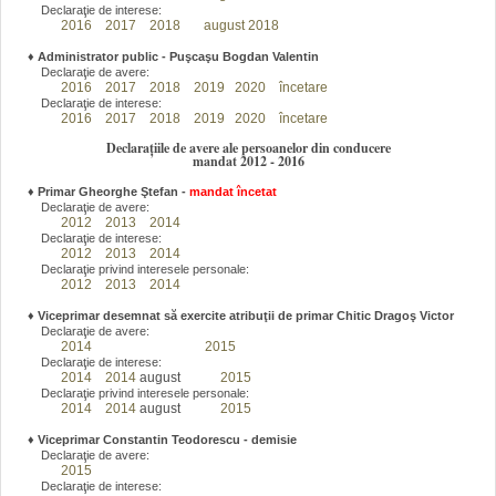
Declaraţie de interese:
2016
2017
2018
august 2018
♦
Administrator public - Puşcaşu Bogdan Valentin
Declaraţie de avere:
2016
2017
2018
2019
2020
încetare
Declaraţie de interese:
2016
2017
2018
2019
2020
încetare
Declarațiile de avere ale persoanelor din conducere
mandat 2012 - 2016
♦
Primar Gheorghe Ştefan
-
mandat încetat
Declaraţie de avere:
2012
2013
2014
Declaraţie de interese:
2012
2013
2014
Declaraţie privind interesele personale:
2012
2013
2014
♦
Viceprimar desemnat să exercite atribuţii de primar Chitic Dragoş Victor
Declaraţie de avere:
2014
2015
Declaraţie de interese:
2014
2014
august
2015
Declaraţie privind interesele personale:
2014
2014
august
2015
♦
Viceprimar Constantin Teodorescu - demisie
Declaraţie de avere:
2015
Declaraţie de interese: