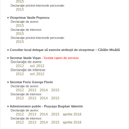
2015
Declaraţie privind interesele personale:
2015
♦
Viceprimar Vasile Popescu
Declaraţie de avere:
2015
Declaraţie de interese:
2015
Declaraţie privind interesele personale:
2015
♦ Consilier local delegat să exercite atribuţii de viceprimar – Cătălin Misăilă
♦
Secretar Vasile Vişan -
încetat raport de serviciu
Declaraţie de avere:
2012
oct. 2012
Declaraţie de interese:
2012
oct. 2012
♦
Secretar Fecic George Florin
Declaraţie de avere:
2012
2013
2014
2015
Declaraţie de interese:
2012
2013
2014
2015
♦
Administrator public - Puşcaşu Bogdan Valentin
Declaraţie de avere:
2012
2013
2014
2015
aprilie 2016
Declaraţie de interese:
2012
2013
2014
2015
aprilie 2016