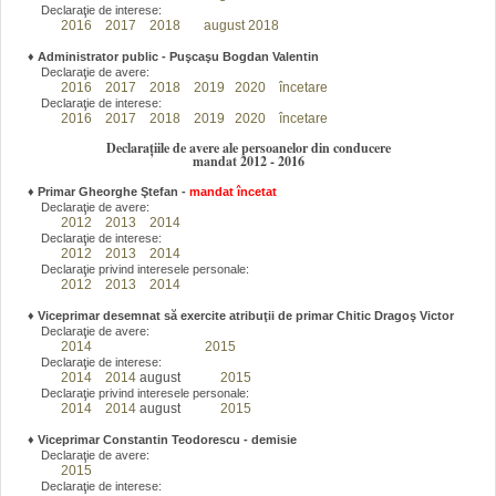
Declaraţie de interese:
2016
2017
2018
august 2018
♦
Administrator public - Puşcaşu Bogdan Valentin
Declaraţie de avere:
2016
2017
2018
2019
2020
încetare
Declaraţie de interese:
2016
2017
2018
2019
2020
încetare
Declarațiile de avere ale persoanelor din conducere
mandat 2012 - 2016
♦
Primar Gheorghe Ştefan
-
mandat încetat
Declaraţie de avere:
2012
2013
2014
Declaraţie de interese:
2012
2013
2014
Declaraţie privind interesele personale:
2012
2013
2014
♦
Viceprimar desemnat să exercite atribuţii de primar Chitic Dragoş Victor
Declaraţie de avere:
2014
2015
Declaraţie de interese:
2014
2014
august
2015
Declaraţie privind interesele personale:
2014
2014
august
2015
♦
Viceprimar Constantin Teodorescu - demisie
Declaraţie de avere:
2015
Declaraţie de interese: