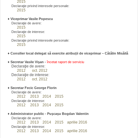
2015
Declaraţie privind interesele personale:
2015
♦
Viceprimar Vasile Popescu
Declaraţie de avere:
2015
Declaraţie de interese:
2015
Declaraţie privind interesele personale:
2015
♦ Consilier local delegat să exercite atribuţii de viceprimar – Cătălin Misăilă
♦
Secretar Vasile Vişan -
încetat raport de serviciu
Declaraţie de avere:
2012
oct. 2012
Declaraţie de interese:
2012
oct. 2012
♦
Secretar Fecic George Florin
Declaraţie de avere:
2012
2013
2014
2015
Declaraţie de interese:
2012
2013
2014
2015
♦
Administrator public - Puşcaşu Bogdan Valentin
Declaraţie de avere:
2012
2013
2014
2015
aprilie 2016
Declaraţie de interese:
2012
2013
2014
2015
aprilie 2016