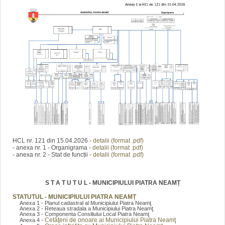
HCL nr. 121 din 15.04.2026 -
detalii (format .pdf)
- anexa nr. 1 - Organigrama -
detalii (format .pdf)
- anexa nr. 2 - Stat de funcții -
detalii (format .pdf)
S T A T U T U L - MUNICIPIULUI PIATRA NEAMȚ
STATUTUL - MUNICIPIULUI PIATRA NEAMȚ
Anexa 1 - Planul cadastral al Municipiului Piatra Neamţ
Anexa 2 - Reteaua stradala a Municipiului Piatra Neamţ
Anexa 3 - Componenta Consiliului Local Piatra Neamţ
Cetăţeni de onoare ai Municipiului Piatra Neamţ
Anexa 4 -