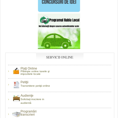
SERVICII ONLINE
Plaţi Online
Plăteşte online taxele şi
impozitele locale
Petiţii
Transmitere petiţii online
Audienţe
Solicitaţi inscriere in
audientă
Programări
transcrieri