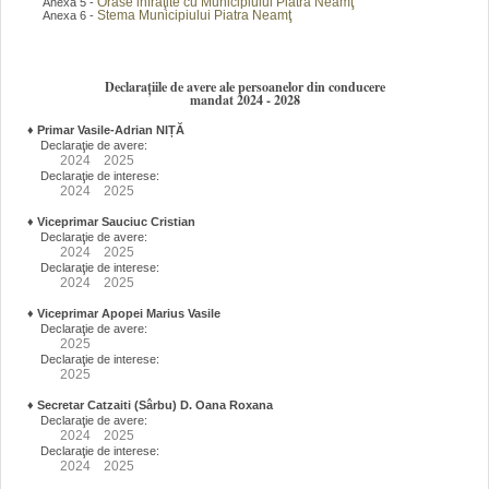
Orase infraţite cu Municipiului Piatra Neamţ
Anexa 5 -
Stema Municipiului Piatra Neamţ
Anexa 6 -
Declarațiile de avere ale persoanelor din conducere
mandat 2024 - 2028
♦
Primar Vasile-Adrian NIȚĂ
Declaraţie de avere:
2024
2025
Declaraţie de interese:
2024
2025
♦
Viceprimar Sauciuc Cristian
Declaraţie de avere:
2024
2025
Declaraţie de interese:
2024
2025
♦
Viceprimar Apopei Marius Vasile
Declaraţie de avere:
2025
Declaraţie de interese:
2025
♦
Secretar Catzaiti (Sârbu) D. Oana Roxana
Declaraţie de avere:
2024
2025
Declaraţie de interese:
2024
2025