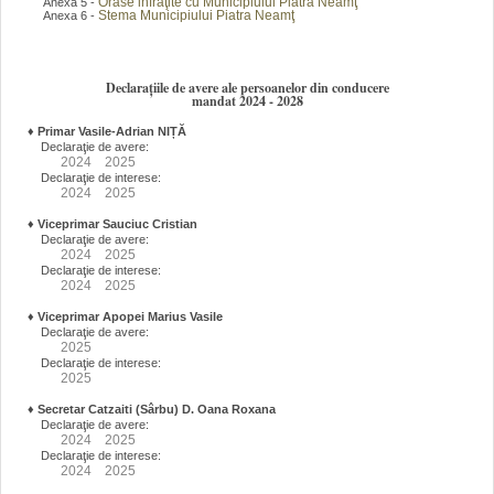
Orase infraţite cu Municipiului Piatra Neamţ
Anexa 5 -
Stema Municipiului Piatra Neamţ
Anexa 6 -
Declarațiile de avere ale persoanelor din conducere
mandat 2024 - 2028
♦
Primar Vasile-Adrian NIȚĂ
Declaraţie de avere:
2024
2025
Declaraţie de interese:
2024
2025
♦
Viceprimar Sauciuc Cristian
Declaraţie de avere:
2024
2025
Declaraţie de interese:
2024
2025
♦
Viceprimar Apopei Marius Vasile
Declaraţie de avere:
2025
Declaraţie de interese:
2025
♦
Secretar Catzaiti (Sârbu) D. Oana Roxana
Declaraţie de avere:
2024
2025
Declaraţie de interese:
2024
2025