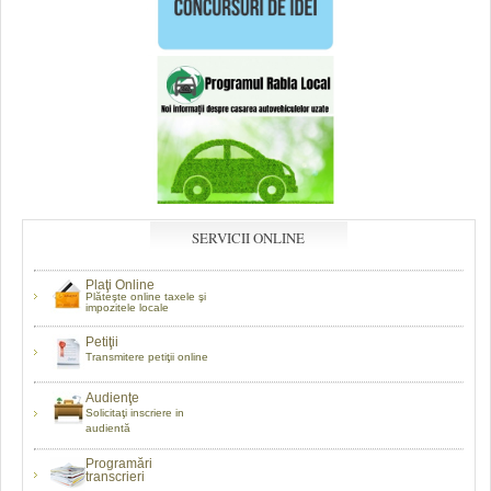
SERVICII ONLINE
Plaţi Online
Plăteşte online taxele şi
impozitele locale
Petiţii
Transmitere petiţii online
Audienţe
Solicitaţi inscriere in
audientă
Programări
transcrieri