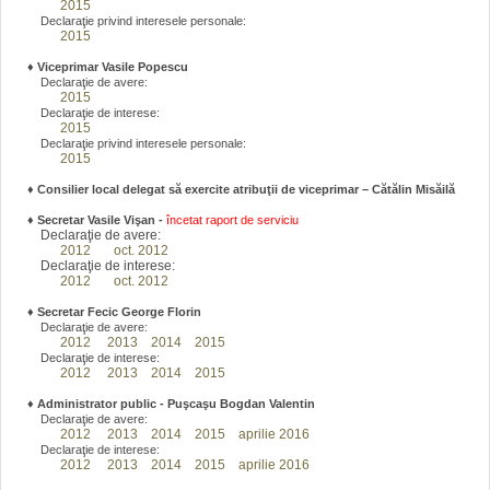
2015
Declaraţie privind interesele personale:
2015
♦
Viceprimar Vasile Popescu
Declaraţie de avere:
2015
Declaraţie de interese:
2015
Declaraţie privind interesele personale:
2015
♦ Consilier local delegat să exercite atribuţii de viceprimar – Cătălin Misăilă
♦
Secretar Vasile Vişan -
încetat raport de serviciu
Declaraţie de avere:
2012
oct. 2012
Declaraţie de interese:
2012
oct. 2012
♦
Secretar Fecic George Florin
Declaraţie de avere:
2012
2013
2014
2015
Declaraţie de interese:
2012
2013
2014
2015
♦
Administrator public - Puşcaşu Bogdan Valentin
Declaraţie de avere:
2012
2013
2014
2015
aprilie 2016
Declaraţie de interese:
2012
2013
2014
2015
aprilie 2016