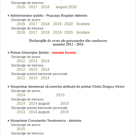
Declaraţie de interese:
2016
2017
2018
august 2018
♦
Administrator public - Puşcaşu Bogdan Valentin
Declaraţie de avere:
2016
2017
2018
2019
2020
încetare
Declaraţie de interese:
2016
2017
2018
2019
2020
încetare
Declarațiile de avere ale persoanelor din conducere
mandat 2012 - 2016
♦
Primar Gheorghe Ştefan
-
mandat încetat
Declaraţie de avere:
2012
2013
2014
Declaraţie de interese:
2012
2013
2014
Declaraţie privind interesele personale:
2012
2013
2014
♦
Viceprimar desemnat să exercite atribuţii de primar Chitic Dragoş Victor
Declaraţie de avere:
2014
2015
Declaraţie de interese:
2014
2014
august
2015
Declaraţie privind interesele personale:
2014
2014
august
2015
♦
Viceprimar Constantin Teodorescu - demisie
Declaraţie de avere:
2015
Declaraţie de interese: