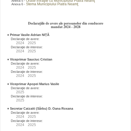
Orase infraţite cu Municipiului Piatra Neamţ
Anexa 5 -
Stema Municipiului Piatra Neamţ
Anexa 6 -
Declarațiile de avere ale persoanelor din conducere
mandat 2024 - 2028
♦
Primar Vasile-Adrian NIȚĂ
Declaraţie de avere:
2024
2025
Declaraţie de interese:
2024
2025
♦
Viceprimar Sauciuc Cristian
Declaraţie de avere:
2024
2025
Declaraţie de interese:
2024
2025
♦
Viceprimar Apopei Marius Vasile
Declaraţie de avere:
2025
Declaraţie de interese:
2025
♦
Secretar Catzaiti (Sârbu) D. Oana Roxana
Declaraţie de avere:
2024
2025
Declaraţie de interese:
2024
2025