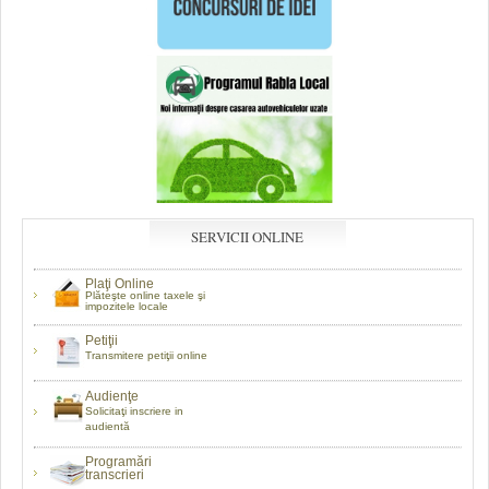
SERVICII ONLINE
Plaţi Online
Plăteşte online taxele şi
impozitele locale
Petiţii
Transmitere petiţii online
Audienţe
Solicitaţi inscriere in
audientă
Programări
transcrieri