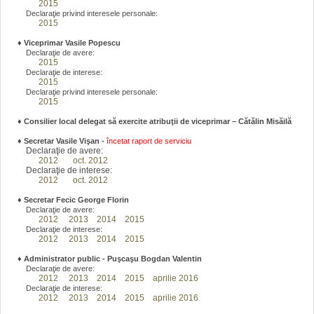
2015
Declaraţie privind interesele personale:
2015
♦
Viceprimar Vasile Popescu
Declaraţie de avere:
2015
Declaraţie de interese:
2015
Declaraţie privind interesele personale:
2015
♦ Consilier local delegat să exercite atribuţii de viceprimar – Cătălin Misăilă
♦
Secretar Vasile Vişan -
încetat raport de serviciu
Declaraţie de avere:
2012
oct. 2012
Declaraţie de interese:
2012
oct. 2012
♦
Secretar Fecic George Florin
Declaraţie de avere:
2012
2013
2014
2015
Declaraţie de interese:
2012
2013
2014
2015
♦
Administrator public - Puşcaşu Bogdan Valentin
Declaraţie de avere:
2012
2013
2014
2015
aprilie 2016
Declaraţie de interese:
2012
2013
2014
2015
aprilie 2016