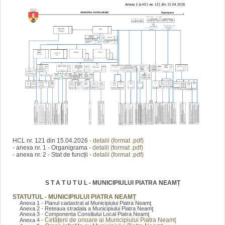
HCL nr. 121 din 15.04.2026 -
detalii (format .pdf)
- anexa nr. 1 - Organigrama -
detalii (format .pdf)
- anexa nr. 2 - Stat de funcții -
detalii (format .pdf)
S T A T U T U L - MUNICIPIULUI PIATRA NEAMȚ
STATUTUL - MUNICIPIULUI PIATRA NEAMȚ
Anexa 1 - Planul cadastral al Municipiului Piatra Neamţ
Anexa 2 - Reteaua stradala a Municipiului Piatra Neamţ
Anexa 3 - Componenta Consiliului Local Piatra Neamţ
Cetăţeni de onoare ai Municipiului Piatra Neamţ
Anexa 4 -