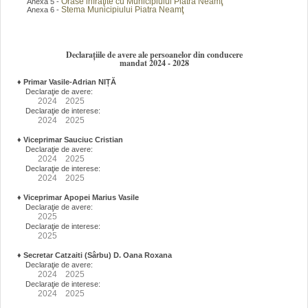
Orase infraţite cu Municipiului Piatra Neamţ
Anexa 5 -
Stema Municipiului Piatra Neamţ
Anexa 6 -
Declarațiile de avere ale persoanelor din conducere
mandat 2024 - 2028
♦
Primar Vasile-Adrian NIȚĂ
Declaraţie de avere:
2024
2025
Declaraţie de interese:
2024
2025
♦
Viceprimar Sauciuc Cristian
Declaraţie de avere:
2024
2025
Declaraţie de interese:
2024
2025
♦
Viceprimar Apopei Marius Vasile
Declaraţie de avere:
2025
Declaraţie de interese:
2025
♦
Secretar Catzaiti (Sârbu) D. Oana Roxana
Declaraţie de avere:
2024
2025
Declaraţie de interese:
2024
2025