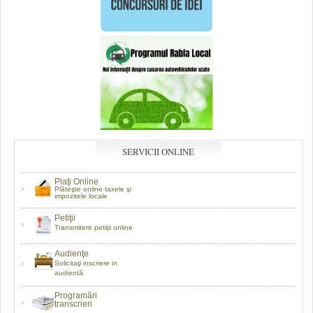
SERVICII ONLINE
Plaţi Online
Plăteşte online taxele şi
impozitele locale
Petiţii
Transmitere petiţii online
Audienţe
Solicitaţi inscriere in
audientă
Programări
transcrieri