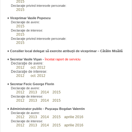
2015
Declaraţie privind interesele personale:
2015
♦
Viceprimar Vasile Popescu
Declaraţie de avere:
2015
Declaraţie de interese:
2015
Declaraţie privind interesele personale:
2015
♦ Consilier local delegat să exercite atribuţii de viceprimar – Cătălin Misăilă
♦
Secretar Vasile Vişan -
încetat raport de serviciu
Declaraţie de avere:
2012
oct. 2012
Declaraţie de interese:
2012
oct. 2012
♦
Secretar Fecic George Florin
Declaraţie de avere:
2012
2013
2014
2015
Declaraţie de interese:
2012
2013
2014
2015
♦
Administrator public - Puşcaşu Bogdan Valentin
Declaraţie de avere:
2012
2013
2014
2015
aprilie 2016
Declaraţie de interese:
2012
2013
2014
2015
aprilie 2016