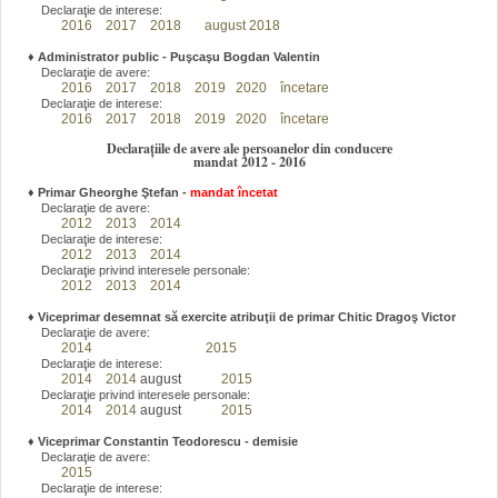
Declaraţie de interese:
2016
2017
2018
august 2018
♦
Administrator public - Puşcaşu Bogdan Valentin
Declaraţie de avere:
2016
2017
2018
2019
2020
încetare
Declaraţie de interese:
2016
2017
2018
2019
2020
încetare
Declarațiile de avere ale persoanelor din conducere
mandat 2012 - 2016
♦
Primar Gheorghe Ştefan
-
mandat încetat
Declaraţie de avere:
2012
2013
2014
Declaraţie de interese:
2012
2013
2014
Declaraţie privind interesele personale:
2012
2013
2014
♦
Viceprimar desemnat să exercite atribuţii de primar Chitic Dragoş Victor
Declaraţie de avere:
2014
2015
Declaraţie de interese:
2014
2014
august
2015
Declaraţie privind interesele personale:
2014
2014
august
2015
♦
Viceprimar Constantin Teodorescu - demisie
Declaraţie de avere:
2015
Declaraţie de interese: