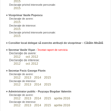
2015
Declaraţie privind interesele personale:
2015
♦
Viceprimar Vasile Popescu
Declaraţie de avere:
2015
Declaraţie de interese:
2015
Declaraţie privind interesele personale:
2015
♦ Consilier local delegat să exercite atribuţii de viceprimar – Cătălin Misăilă
♦
Secretar Vasile Vişan -
încetat raport de serviciu
Declaraţie de avere:
2012
oct. 2012
Declaraţie de interese:
2012
oct. 2012
♦
Secretar Fecic George Florin
Declaraţie de avere:
2012
2013
2014
2015
Declaraţie de interese:
2012
2013
2014
2015
♦
Administrator public - Puşcaşu Bogdan Valentin
Declaraţie de avere:
2012
2013
2014
2015
aprilie 2016
Declaraţie de interese:
2012
2013
2014
2015
aprilie 2016