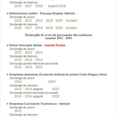
Declaraţie de interese:
2016
2017
2018
august 2018
♦
Administrator public - Puşcaşu Bogdan Valentin
Declaraţie de avere:
2016
2017
2018
2019
2020
încetare
Declaraţie de interese:
2016
2017
2018
2019
2020
încetare
Declarațiile de avere ale persoanelor din conducere
mandat 2012 - 2016
♦
Primar Gheorghe Ştefan
-
mandat încetat
Declaraţie de avere:
2012
2013
2014
Declaraţie de interese:
2012
2013
2014
Declaraţie privind interesele personale:
2012
2013
2014
♦
Viceprimar desemnat să exercite atribuţii de primar Chitic Dragoş Victor
Declaraţie de avere:
2014
2015
Declaraţie de interese:
2014
2014
august
2015
Declaraţie privind interesele personale:
2014
2014
august
2015
♦
Viceprimar Constantin Teodorescu - demisie
Declaraţie de avere:
2015
Declaraţie de interese: