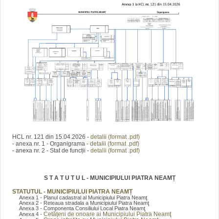
HCL nr. 121 din 15.04.2026 -
detalii (format .pdf)
- anexa nr. 1 - Organigrama -
detalii (format .pdf)
- anexa nr. 2 - Stat de funcții -
detalii (format .pdf)
S T A T U T U L - MUNICIPIULUI PIATRA NEAMȚ
STATUTUL - MUNICIPIULUI PIATRA NEAMȚ
Anexa 1 - Planul cadastral al Municipiului Piatra Neamţ
Anexa 2 - Reteaua stradala a Municipiului Piatra Neamţ
Anexa 3 - Componenta Consiliului Local Piatra Neamţ
Cetăţeni de onoare ai Municipiului Piatra Neamţ
Anexa 4 -