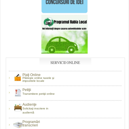
SERVICII ONLINE
Plaţi Online
Plăteşte online taxele şi
impozitele locale
Petiţii
Transmitere petiţii online
Audienţe
Solicitaţi inscriere in
audientă
Programări
transcrieri