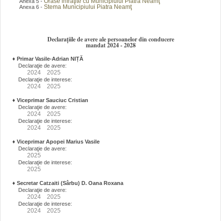
Orase infraţite cu Municipiului Piatra Neamţ
Anexa 5 -
Stema Municipiului Piatra Neamţ
Anexa 6 -
Declarațiile de avere ale persoanelor din conducere
mandat 2024 - 2028
♦
Primar Vasile-Adrian NIȚĂ
Declaraţie de avere:
2024
2025
Declaraţie de interese:
2024
2025
♦
Viceprimar Sauciuc Cristian
Declaraţie de avere:
2024
2025
Declaraţie de interese:
2024
2025
♦
Viceprimar Apopei Marius Vasile
Declaraţie de avere:
2025
Declaraţie de interese:
2025
♦
Secretar Catzaiti (Sârbu) D. Oana Roxana
Declaraţie de avere:
2024
2025
Declaraţie de interese:
2024
2025