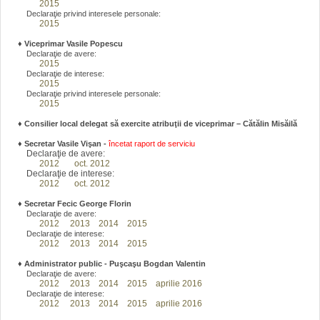
2015
Declaraţie privind interesele personale:
2015
♦
Viceprimar Vasile Popescu
Declaraţie de avere:
2015
Declaraţie de interese:
2015
Declaraţie privind interesele personale:
2015
♦ Consilier local delegat să exercite atribuţii de viceprimar – Cătălin Misăilă
♦
Secretar Vasile Vişan -
încetat raport de serviciu
Declaraţie de avere:
2012
oct. 2012
Declaraţie de interese:
2012
oct. 2012
♦
Secretar Fecic George Florin
Declaraţie de avere:
2012
2013
2014
2015
Declaraţie de interese:
2012
2013
2014
2015
♦
Administrator public - Puşcaşu Bogdan Valentin
Declaraţie de avere:
2012
2013
2014
2015
aprilie 2016
Declaraţie de interese:
2012
2013
2014
2015
aprilie 2016