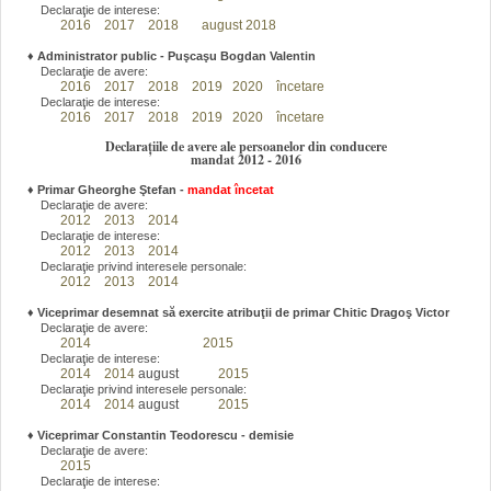
Declaraţie de interese:
2016
2017
2018
august 2018
♦
Administrator public - Puşcaşu Bogdan Valentin
Declaraţie de avere:
2016
2017
2018
2019
2020
încetare
Declaraţie de interese:
2016
2017
2018
2019
2020
încetare
Declarațiile de avere ale persoanelor din conducere
mandat 2012 - 2016
♦
Primar Gheorghe Ştefan
-
mandat încetat
Declaraţie de avere:
2012
2013
2014
Declaraţie de interese:
2012
2013
2014
Declaraţie privind interesele personale:
2012
2013
2014
♦
Viceprimar desemnat să exercite atribuţii de primar Chitic Dragoş Victor
Declaraţie de avere:
2014
2015
Declaraţie de interese:
2014
2014
august
2015
Declaraţie privind interesele personale:
2014
2014
august
2015
♦
Viceprimar Constantin Teodorescu - demisie
Declaraţie de avere:
2015
Declaraţie de interese: