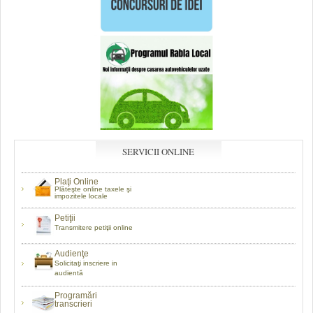
SERVICII ONLINE
Plaţi Online
Plăteşte online taxele şi
impozitele locale
Petiţii
Transmitere petiţii online
Audienţe
Solicitaţi inscriere in
audientă
Programări
transcrieri