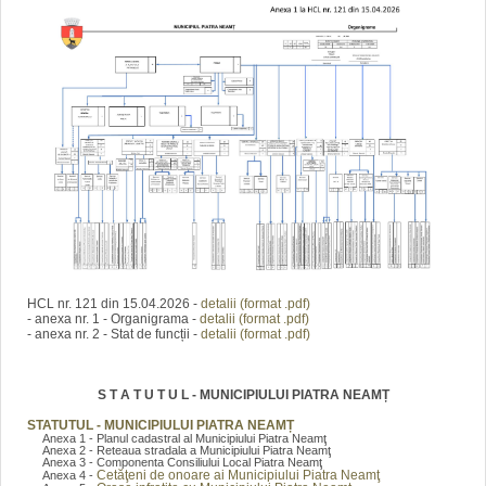
HCL nr. 121 din 15.04.2026 -
detalii (format .pdf)
- anexa nr. 1 - Organigrama -
detalii (format .pdf)
- anexa nr. 2 - Stat de funcții -
detalii (format .pdf)
S T A T U T U L - MUNICIPIULUI PIATRA NEAMȚ
STATUTUL - MUNICIPIULUI PIATRA NEAMȚ
Anexa 1 - Planul cadastral al Municipiului Piatra Neamţ
Anexa 2 - Reteaua stradala a Municipiului Piatra Neamţ
Anexa 3 - Componenta Consiliului Local Piatra Neamţ
Cetăţeni de onoare ai Municipiului Piatra Neamţ
Anexa 4 -