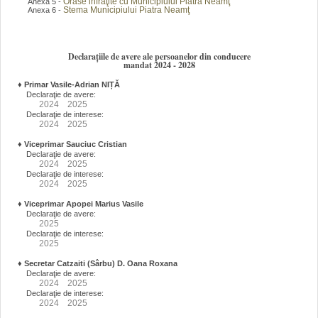
Orase infraţite cu Municipiului Piatra Neamţ
Anexa 5 -
Stema Municipiului Piatra Neamţ
Anexa 6 -
Declarațiile de avere ale persoanelor din conducere
mandat 2024 - 2028
♦
Primar Vasile-Adrian NIȚĂ
Declaraţie de avere:
2024
2025
Declaraţie de interese:
2024
2025
♦
Viceprimar Sauciuc Cristian
Declaraţie de avere:
2024
2025
Declaraţie de interese:
2024
2025
♦
Viceprimar Apopei Marius Vasile
Declaraţie de avere:
2025
Declaraţie de interese:
2025
♦
Secretar Catzaiti (Sârbu) D. Oana Roxana
Declaraţie de avere:
2024
2025
Declaraţie de interese:
2024
2025