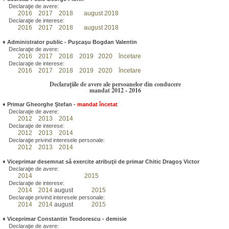
Declaraţie de avere:
2016
2017
2018
august 2018
Declaraţie de interese:
2016
2017
2018
august 2018
♦
Administrator public - Puşcaşu Bogdan Valentin
Declaraţie de avere:
2016
2017
2018
2019
2020
încetare
Declaraţie de interese:
2016
2017
2018
2019
2020
încetare
Declarațiile de avere ale persoanelor din conducere
mandat 2012 - 2016
♦
Primar Gheorghe Ştefan
-
mandat încetat
Declaraţie de avere:
2012
2013
2014
Declaraţie de interese:
2012
2013
2014
Declaraţie privind interesele personale:
2012
2013
2014
♦
Viceprimar desemnat să exercite atribuţii de primar Chitic Dragoş Victor
Declaraţie de avere:
2014
2015
Declaraţie de interese:
2014
2014
august
2015
Declaraţie privind interesele personale:
2014
2014
august
2015
♦
Viceprimar Constantin Teodorescu - demisie
Declaraţie de avere: