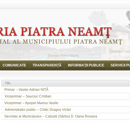
COMUNICATE
TRANSPARENȚĂ
INFORMAŢII PUBLICE
SERVICII P
Titlu
Primar – Vasile-Adrian NIȚĂ
Viceprimar – Sauciuc Cristian
Viceprimar – Apopei Marius Vasile
Administrator public – Chitic Dragoș Victor
Secretar al Municipiului – Catzaiti (Sârbu) D. Oana Roxana