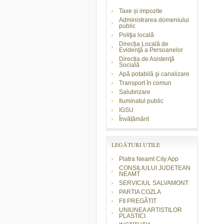
Taxe și impozite
Administrarea domeniului
public
Poliţia locală
Direcția Locală de
Evidenţă a Persoanelor
Direcția de Asistenţă
Socială
Apă potabilă şi canalizare
Transport în comun
Salubrizare
Iluminatul public
IGSU
Învățământ
LEGĂTURI UTILE
Piatra Neamt City App
CONSILIULUI JUDETEAN
NEAMT
SERVICIUL SALVAMONT
PARTIA COZLA
FII PREGĂTIT
UNIUNEA ARTISTILOR
PLASTICI