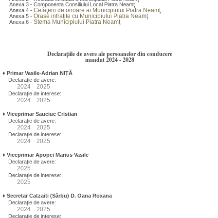
Anexa 3 - Componenta Consiliului Local Piatra Neamţ
Cetăţeni de onoare ai Municipiului Piatra Neamţ
Anexa 4 -
Orase infraţite cu Municipiului Piatra Neamţ
Anexa 5 -
Stema Municipiului Piatra Neamţ
Anexa 6 -
Declarațiile de avere ale persoanelor din conducere
mandat 2024 - 2028
♦
Primar Vasile-Adrian NIȚĂ
Declaraţie de avere:
2024
2025
Declaraţie de interese:
2024
2025
♦
Viceprimar Sauciuc Cristian
Declaraţie de avere:
2024
2025
Declaraţie de interese:
2024
2025
♦
Viceprimar Apopei Marius Vasile
Declaraţie de avere:
2025
Declaraţie de interese:
2025
♦
Secretar Catzaiti (Sârbu) D. Oana Roxana
Declaraţie de avere:
2024
2025
Declaraţie de interese: