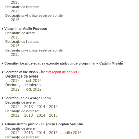
2015
Declaraţie de interese:
2015
Declaraţie privind interesele personale:
2015
♦
Viceprimar Vasile Popescu
Declaraţie de avere:
2015
Declaraţie de interese:
2015
Declaraţie privind interesele personale:
2015
♦ Consilier local delegat să exercite atribuţii de viceprimar – Cătălin Misăilă
♦
Secretar Vasile Vişan -
încetat raport de serviciu
Declaraţie de avere:
2012
oct. 2012
Declaraţie de interese:
2012
oct. 2012
♦
Secretar Fecic George Florin
Declaraţie de avere:
2012
2013
2014
2015
Declaraţie de interese:
2012
2013
2014
2015
♦
Administrator public - Puşcaşu Bogdan Valentin
Declaraţie de avere:
2012
2013
2014
2015
aprilie 2016
Declaraţie de interese: