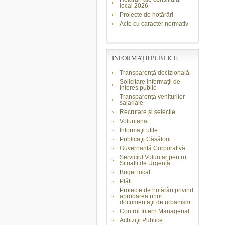
local 2026
Proiecte de hotărâri
Acte cu caracter normativ
INFORMAŢII PUBLICE
Transparență decizională
Solicitare informații de
interes public
Transparența veniturilor
salariale
Recrutare și selecție
Voluntariat
Informaţii utile
Publicaţii Căsătorii
Guvernanță Corporativă
Serviciul Voluntar pentru
Situații de Urgență
Buget local
Plăți
Proiecte de hotărâri privind
aprobarea unor
documentaţii de urbanism
Control Intern Managerial
Achiziţii Publice