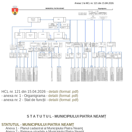
HCL nr. 121 din 15.04.2026 -
detalii (format .pdf)
- anexa nr. 1 - Organigrama -
detalii (format .pdf)
- anexa nr. 2 - Stat de funcții -
detalii (format .pdf)
S T A T U T U L - MUNICIPIULUI PIATRA NEAMȚ
STATUTUL - MUNICIPIULUI PIATRA NEAMȚ
Anexa 1 - Planul cadastral al Municipiului Piatra Neamţ
Anexa 2 - Reteaua stradala a Municipiului Piatra Neamţ