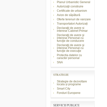
Planul Urbanistic General
Autorizaţii construire
Certificate de urbanism
Avize de săpătură
Oferte terenuri de vanzare
Transportatori Autorizați
Declaraţii de avere si
interese Cabinet Primar
Declaraţii de avere şi
interese Personal cu
funcţie de conducere
Declaraţii de avere şi
interese Personal cu
funcţie de execuţie
Protectia datelor cu
caracter personal
SNA
STRATEGIE
Strategie de dezvoltare
locala și programe
Smart City
Fonduri Europene
SERVICII PUBLICE