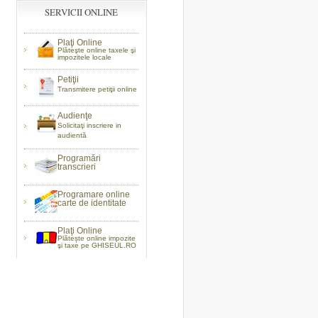
SERVICII ONLINE
Plaţi Online
Plăteşte online taxele şi
impozitele locale
Petiţii
Transmitere petiţii online
Audienţe
Solicitaţi inscriere in
audientă
Programări
transcrieri
Programare online
carte de identitate
Plaţi Online
Plătește online impozite
şi taxe pe GHISEUL.RO