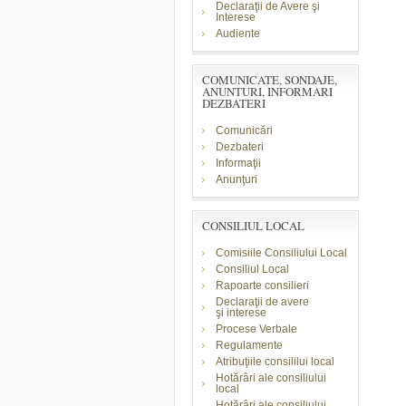
Declaraţii de Avere şi
Interese
Audiente
COMUNICATE, SONDAJE,
ANUNTURI, INFORMARI
DEZBATERI
Comunicări
Dezbateri
Informaţii
Anunţuri
CONSILIUL LOCAL
Comisiile Consiliului Local
Consiliul Local
Rapoarte consilieri
Declaraţii de avere
şi
interese
Procese Verbale
Regulamente
Atribuţiile consililui local
Hotărâri ale consiliului
local
Hotărâri ale consiliului