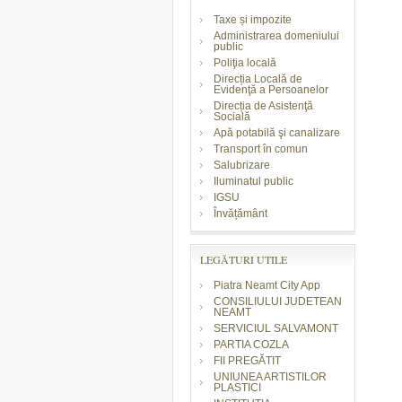
Taxe și impozite
Administrarea domeniului
public
Poliţia locală
Direcția Locală de
Evidenţă a Persoanelor
Direcția de Asistenţă
Socială
Apă potabilă şi canalizare
Transport în comun
Salubrizare
Iluminatul public
IGSU
Învățământ
LEGĂTURI UTILE
Piatra Neamt City App
CONSILIULUI JUDETEAN
NEAMT
SERVICIUL SALVAMONT
PARTIA COZLA
FII PREGĂTIT
UNIUNEA ARTISTILOR
PLASTICI