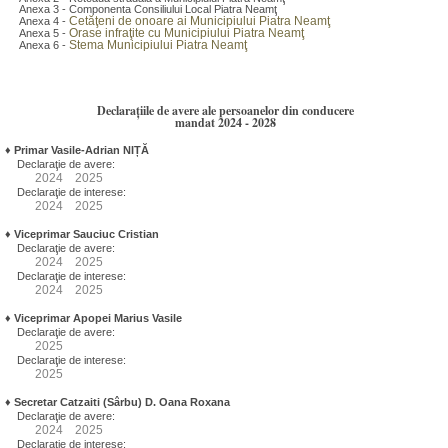
Anexa 3 - Componenta Consiliului Local Piatra Neamţ
Cetăţeni de onoare ai Municipiului Piatra Neamţ
Anexa 4 -
Orase infraţite cu Municipiului Piatra Neamţ
Anexa 5 -
Stema Municipiului Piatra Neamţ
Anexa 6 -
Declarațiile de avere ale persoanelor din conducere
mandat 2024 - 2028
♦
Primar Vasile-Adrian NIȚĂ
Declaraţie de avere:
2024
2025
Declaraţie de interese:
2024
2025
♦
Viceprimar Sauciuc Cristian
Declaraţie de avere:
2024
2025
Declaraţie de interese:
2024
2025
♦
Viceprimar Apopei Marius Vasile
Declaraţie de avere:
2025
Declaraţie de interese:
2025
♦
Secretar Catzaiti (Sârbu) D. Oana Roxana
Declaraţie de avere:
2024
2025
Declaraţie de interese: