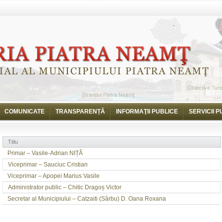
COMUNICATE
TRANSPARENȚĂ
INFORMAŢII PUBLICE
SERVICII P
Titlu
Primar – Vasile-Adrian NIȚĂ
Viceprimar – Sauciuc Cristian
Viceprimar – Apopei Marius Vasile
Administrator public – Chitic Dragoș Victor
Secretar al Municipiului – Catzaiti (Sârbu) D. Oana Roxana