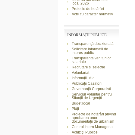
local 2026
Proiecte de hotărâri
Acte cu caracter normativ
INFORMAŢII PUBLICE
Transparență decizională
Solicitare informații de
interes public
Transparența veniturilor
salariale
Recrutare și selecție
Voluntariat
Informaţii utile
Publicaţii Căsătorii
Guvernanță Corporativă
Serviciul Voluntar pentru
Situații de Urgență
Buget local
Plăți
Proiecte de hotărâri privind
aprobarea unor
documentaţii de urbanism
Control Intern Managerial
Achiziţii Publice