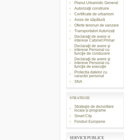
Planul Urbanistic General
Autorizaţii construire
Certificate de urbanism
Avize de săpătură
Oferte terenuri de vanzare
Transportatori Autorizați
Declaraţii de avere si
interese Cabinet Primar
Declaraţii de avere şi
interese Personal cu
funcţie de conducere
Declaraţii de avere şi
interese Personal cu
funcţie de execuţie
Protectia datelor cu
caracter personal
SNA
STRATEGIE
Strategie de dezvoltare
locala și programe
Smart City
Fonduri Europene
SERVICII PUBLICE