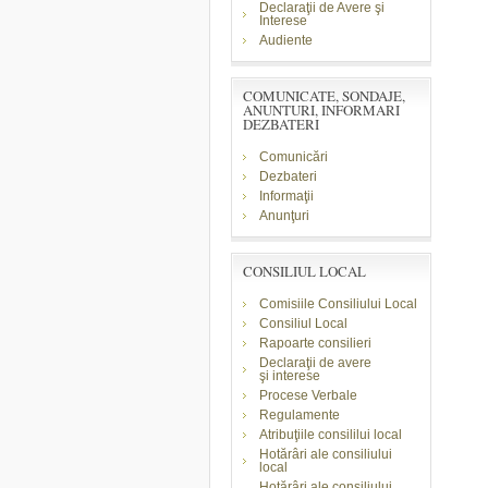
Declaraţii de Avere şi
Interese
Audiente
COMUNICATE, SONDAJE,
ANUNTURI, INFORMARI
DEZBATERI
Comunicări
Dezbateri
Informaţii
Anunţuri
CONSILIUL LOCAL
Comisiile Consiliului Local
Consiliul Local
Rapoarte consilieri
Declaraţii de avere
şi
interese
Procese Verbale
Regulamente
Atribuţiile consililui local
Hotărâri ale consiliului
local
Hotărâri ale consiliului