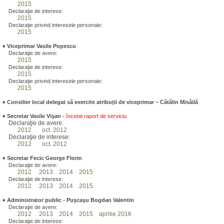
2015
Declaraţie de interese:
2015
Declaraţie privind interesele personale:
2015
♦
Viceprimar Vasile Popescu
Declaraţie de avere:
2015
Declaraţie de interese:
2015
Declaraţie privind interesele personale:
2015
♦ Consilier local delegat să exercite atribuţii de viceprimar – Cătălin Misăilă
♦
Secretar Vasile Vişan -
încetat raport de serviciu
Declaraţie de avere:
2012
oct. 2012
Declaraţie de interese:
2012
oct. 2012
♦
Secretar Fecic George Florin
Declaraţie de avere:
2012
2013
2014
2015
Declaraţie de interese:
2012
2013
2014
2015
♦
Administrator public - Puşcaşu Bogdan Valentin
Declaraţie de avere:
2012
2013
2014
2015
aprilie 2016
Declaraţie de interese: