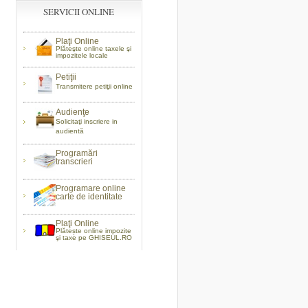
SERVICII ONLINE
Plaţi Online
Plăteşte online taxele şi
impozitele locale
Petiţii
Transmitere petiţii online
Audienţe
Solicitaţi inscriere in
audientă
Programări
transcrieri
Programare online
carte de identitate
Plaţi Online
Plătește online impozite
şi taxe pe GHISEUL.RO