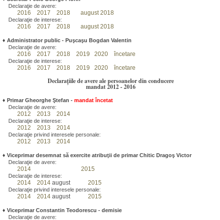
Declaraţie de avere:
2016
2017
2018
august 2018
Declaraţie de interese:
2016
2017
2018
august 2018
♦
Administrator public - Puşcaşu Bogdan Valentin
Declaraţie de avere:
2016
2017
2018
2019
2020
încetare
Declaraţie de interese:
2016
2017
2018
2019
2020
încetare
Declarațiile de avere ale persoanelor din conducere
mandat 2012 - 2016
♦
Primar Gheorghe Ştefan
-
mandat încetat
Declaraţie de avere:
2012
2013
2014
Declaraţie de interese:
2012
2013
2014
Declaraţie privind interesele personale:
2012
2013
2014
♦
Viceprimar desemnat să exercite atribuţii de primar Chitic Dragoş Victor
Declaraţie de avere:
2014
2015
Declaraţie de interese:
2014
2014
august
2015
Declaraţie privind interesele personale:
2014
2014
august
2015
♦
Viceprimar Constantin Teodorescu - demisie
Declaraţie de avere: