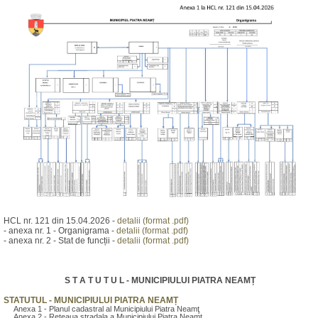
HCL nr. 121 din 15.04.2026 -
detalii (format .pdf)
- anexa nr. 1 - Organigrama -
detalii (format .pdf)
- anexa nr. 2 - Stat de funcții -
detalii (format .pdf)
S T A T U T U L - MUNICIPIULUI PIATRA NEAMȚ
STATUTUL - MUNICIPIULUI PIATRA NEAMȚ
Anexa 1 - Planul cadastral al Municipiului Piatra Neamţ
Anexa 2 - Reteaua stradala a Municipiului Piatra Neamţ